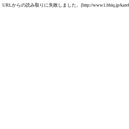
URLからの読み取りに失敗しました。[http://www1.bbiq.jp/kareha/trans/t