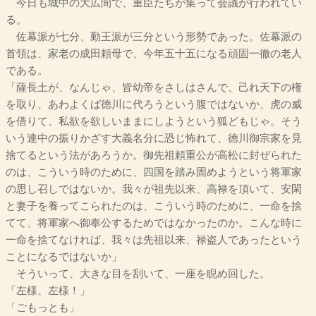
今日も城中の大広間で、重臣たちが集って会議が行われてい
る。
佐幕派が七分、勤王派が三分という形勢であった。佐幕派の
首領は、家老の成田頼母で、今年五十五になる頑固一徹の老人
である。
「薩長土が、なんじゃ、皆幼帝をさしはさんで、己れ天下の権
を取り、あわよくば徳川に代ろうという腹ではないか、虎の威
を借りて、私欲を欲しいままにしようという狐どもじゃ。そう
いう連中の振りかざす大義名分に恐じ怖れて、徳川御宗家を見
捨てるという法があろうか。御先祖頼重公が高松に封ぜられた
のは、こういう時のために、四国を踏み固めようという将軍家
の思し召しではないか。我々が祖先以来、高禄を頂いて、安閑
と妻子を養ってこられたのは、こういう時のために、一命を捨
てて、将軍家へ御奉公するためではなかったのか。こんな時に
一命を捨てなければ、我々は先祖以来、禄盗人であったという
ことになるではないか」
そういって、大きな目を刮いて、一座を睨め回した。
「左様、左様！」
「ごもっとも」