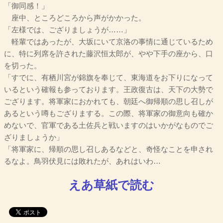
「御同感！」
座中、ところどころから声がかかった。
「左様では、ござりましょうが……」
軽輩ではあったが、大坂にいて京洛の事情に通じているため
に、特に列席を許された藤沢恒太郎が、やや下手の座から、口
を切った。
「すでに、有栖川宮が錦旗を奉じて、東海道をお下りになって
いるという確報も参っております。王政復古は、天下の大勢で
ござります。将軍家におかれても、朝廷へ御帰順の思し召しが
あるという噂もござりまする。この際、将軍家の御意向も確か
めないで、官軍である土佐兵と戦いますのはいかがなものでご
ざりましょうか」
「将軍家に、帰順の思し召しあるなどと、奇怪なことを申され
るなよ。鳥羽伏見には敗れたが、あれはいわ…
えあ草紙で読む