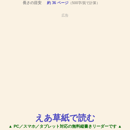
長さの目安
約 36 ページ
（500字/頁で計算）
広告
えあ草紙で読む
▲ PC／スマホ／タブレット対応の無料縦書きリーダーです ▲