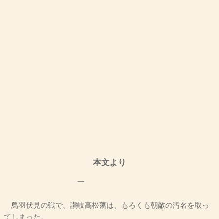
本文より
一
鳥羽伏見の戦で、讃岐高松藩は、もろくも朝敵の汚名を取っ
てしまった。