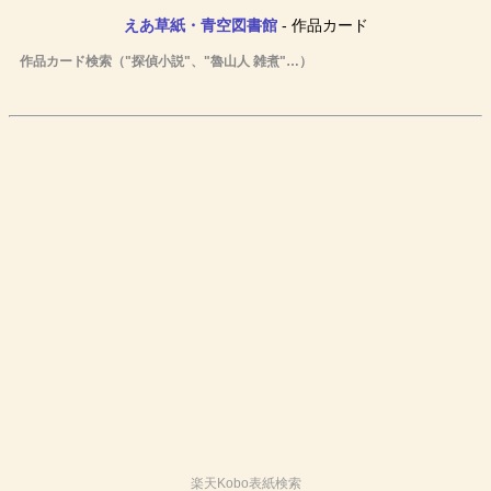
えあ草紙・青空図書館
- 作品カード
作品カード検索（"探偵小説"、"魯山人 雑煮"…）
楽天Kobo表紙検索