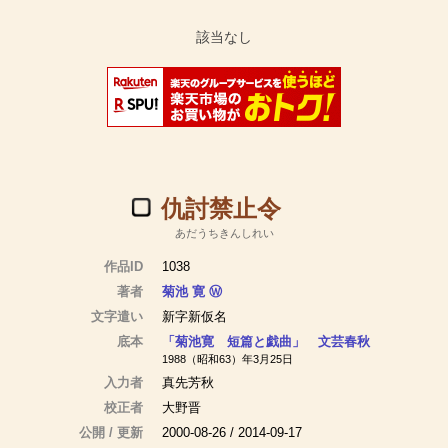
仇討禁止令
あだうちきんしれい
作品ID
1038
著者
菊池 寛
Ⓦ
文字遣い
新字新仮名
底本
「菊池寛 短篇と戯曲」 文芸春秋
1988（昭和63）年3月25日
入力者
真先芳秋
校正者
大野晋
公開 / 更新
2000-08-26 / 2014-09-17