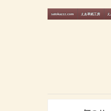
satokazzz.com
えあ草紙工房
え