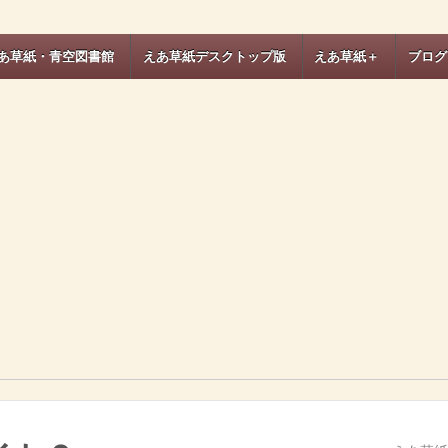
あ草紙・青空図書館
えあ草紙デスクトップ版
えあ草紙＋
ブログ