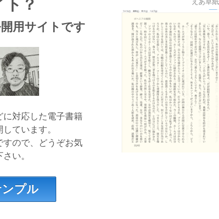
イト？
えあ草
公開用サイトです
どに対応した電子書籍
開しています。
ですので、どうぞお気
下さい。
サンプル