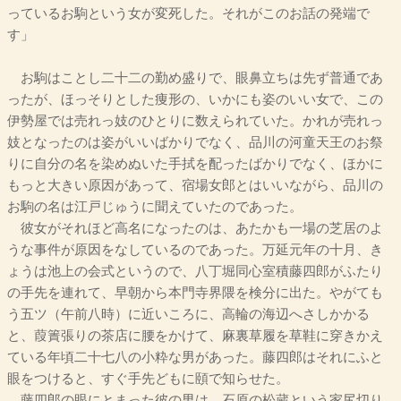
っているお駒という女が変死した。それがこのお話の発端で
す」
お駒はことし二十二の勤め盛りで、眼鼻立ちは先ず普通であ
ったが、ほっそりとした痩形の、いかにも姿のいい女で、この
伊勢屋では売れっ妓のひとりに数えられていた。かれが売れっ
妓となったのは姿がいいばかりでなく、品川の河童天王のお祭
りに自分の名を染めぬいた手拭を配ったばかりでなく、ほかに
もっと大きい原因があって、宿場女郎とはいいながら、品川の
お駒の名は江戸じゅうに聞えていたのであった。
彼女がそれほど高名になったのは、あたかも一場の芝居のよ
うな事件が原因をなしているのであった。万延元年の十月、き
ょうは池上の会式というので、八丁堀同心室積藤四郎がふたり
の手先を連れて、早朝から本門寺界隈を検分に出た。やがても
う五ツ（午前八時）に近いころに、高輪の海辺へさしかかる
と、葭簀張りの茶店に腰をかけて、麻裏草履を草鞋に穿きかえ
ている年頃二十七八の小粋な男があった。藤四郎はそれにふと
眼をつけると、すぐ手先どもに頤で知らせた。
藤四郎の眼にとまった彼の男は、石原の松蔵という家尻切り