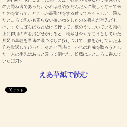
のお尋ね者であった。かれは詮議がだんだんに厳しくなって来
たのを覚って、どこへか高飛びをする積りであるらしい。飛ん
だところで思いも寄らない拾い物をしたのを喜んだ手先ども
は、すぐにばらばらと駈けて行って、彼のうつむいている頭の
上に御用の声を浴びせかけると、松蔵は今や穿こうとしていた
片足の草鞋を早速の眼つぶしに投げつけて、腰をかけていた床
几を蹴返して起った。それと同時に、かれの利腕を取ろうとし
た一人の手先はあっと云って倒れた。松蔵はふところに呑んで
いた短刀を…
えあ草紙で読む