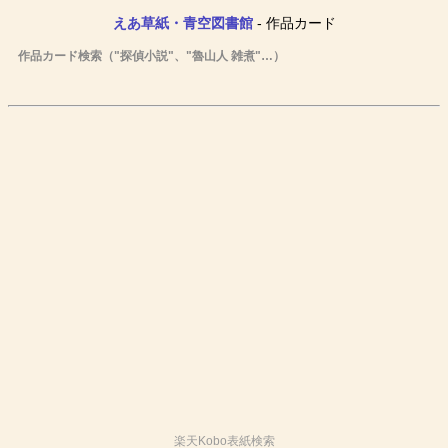
えあ草紙・青空図書館
- 作品カード
作品カード検索（"探偵小説"、"魯山人 雑煮"…）
楽天Kobo表紙検索