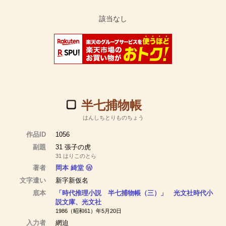
半七捕物帳
はんしちとりものちょう
作品ID
1056
副題
31 張子の虎
31 はりこのとら
著者
岡本 綺堂
Ⓦ
文字遣い
新字新仮名
底本
「時代推理小説 半七捕物帳（三）」 光文社時代小
説文庫、光文社
1986（昭和61）年5月20日
入力者
網迫