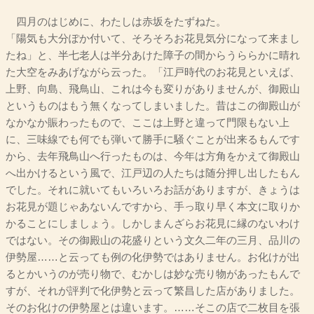
四月のはじめに、わたしは赤坂をたずねた。
「陽気も大分ぽか付いて、そろそろお花見気分になって来まし
たね」と、半七老人は半分あけた障子の間からうららかに晴れ
た大空をみあげながら云った。「江戸時代のお花見といえば、
上野、向島、飛鳥山、これは今も変りがありませんが、御殿山
というものはもう無くなってしまいました。昔はこの御殿山が
なかなか賑わったもので、ここは上野と違って門限もない上
に、三味線でも何でも弾いて勝手に騒ぐことが出来るもんです
から、去年飛鳥山へ行ったものは、今年は方角をかえて御殿山
へ出かけるという風で、江戸辺の人たちは随分押し出したもん
でした。それに就いてもいろいろお話がありますが、きょうは
お花見が題じゃあないんですから、手っ取り早く本文に取りか
かることにしましょう。しかしまんざらお花見に縁のないわけ
ではない。その御殿山の花盛りという文久二年の三月、品川の
伊勢屋……と云っても例の化伊勢ではありません。お化けが出
るとかいうのが売り物で、むかしは妙な売り物があったもんで
すが、それが評判で化伊勢と云って繁昌した店がありました。
そのお化けの伊勢屋とは違います。……そこの店で二枚目を張