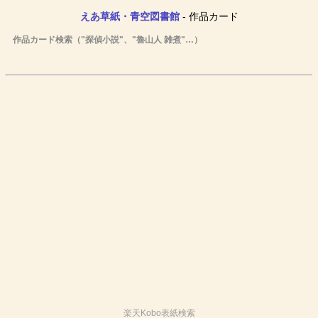
えあ草紙・青空図書館
- 作品カード
作品カード検索（"探偵小説"、"魯山人 雑煮"…）
楽天Kobo表紙検索