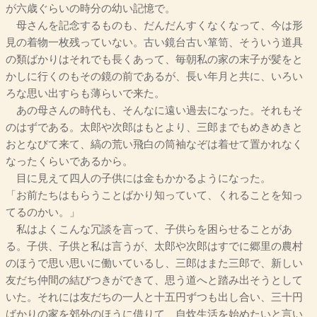
が六歳ぐらいの時分の幼い記憶で。
母さんを記念するものも、だんだんすくなくなって、今は形
見の着物一枚残っていない。古い鏡台古い箪笥、そういう道具
の類ばかりはそれでも長くあって、毎朝私の家の末子が髪をと
かしに行くのもその鏡の前であるが、長い年月と共に、いろい
ろな思い出すらも薄らいで来た。
あの母さんの時代も、そんなに遠い過去になった。それもそ
のはずである。太郎や次郎はもとより、三郎までもめきめきと
おとなびて来て、縞の荒い飛白の筒袖なぞは着せて置かれなく
なったくらいであるから。
目に見えて四人の子供には金もかかるようになった。
「お前たちはもらうことばかり知っていて、くれることを知っ
てるのかい。」
私はよくこんな冗談を言って、子供らを困らせることがあ
る。子供、子供と私は言うが、太郎や次郎はすでに郷里の農村
のほうで思い思いに働いているし、三郎はまた三郎で、新しい
友だち仲間の結びつきができて、思う道へと踏み出そうとして
いた。それには友だちの一人と十五円ずつも出し合い、三十円
ばかりの家を郊外のほうに借りて、自炊生活を始めたいと言い