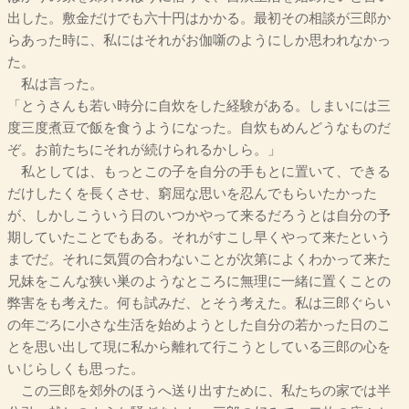
出した。敷金だけでも六十円はかかる。最初その相談が三郎か
らあった時に、私にはそれがお伽噺のようにしか思われなかっ
た。
私は言った。
「とうさんも若い時分に自炊をした経験がある。しまいには三
度三度煮豆で飯を食うようになった。自炊もめんどうなものだ
ぞ。お前たちにそれが続けられるかしら。」
私としては、もっとこの子を自分の手もとに置いて、できる
だけしたくを長くさせ、窮屈な思いを忍んでもらいたかった
が、しかしこういう日のいつかやって来るだろうとは自分の予
期していたことでもある。それがすこし早くやって来たという
までだ。それに気質の合わないことが次第によくわかって来た
兄妹をこんな狭い巣のようなところに無理に一緒に置くことの
弊害をも考えた。何も試みだ、とそう考えた。私は三郎ぐらい
の年ごろに小さな生活を始めようとした自分の若かった日のこ
とを思い出して現に私から離れて行こうとしている三郎の心を
いじらしくも思った。
この三郎を郊外のほうへ送り出すために、私たちの家では半