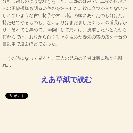
分引っ越しのような騒ぎをした。三郎の好みで、二枚の座ぶと
んの更紗模様も明るい色のを造らせた。役に立つか立たないか
しれないような古い椅子や古い時計の家にあったのも分けた。
持たせてやるものも、ないよりはまだましだぐらいの道具ばか
り、それでも集めて、荷物にして見れば、洗濯したふとんから
何からでは、おりから白く町々を埋めた春先の雪の路を一台の
自動車で運ぶほどであった。
その時になって見ると、三人の兄弟の子供は順に私から離
れ…
えあ草紙で読む