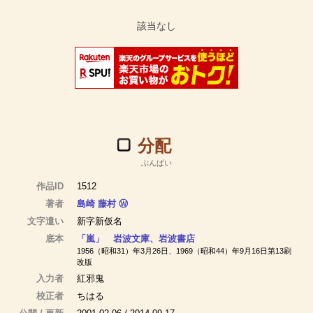
分配
ぶんぱい
作品ID
1512
著者
島崎 藤村
Ⓦ
文字遣い
新字新仮名
底本
「嵐」 岩波文庫、岩波書店
1956（昭和31）年3月26日、1969（昭和44）年9月16日第13刷
改版
入力者
紅邪鬼
校正者
ちはる