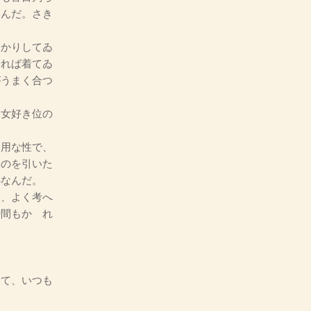
いんだ。さき
かりしてゐ
乗れば着てゐ
がうまく合つ
女好き位の
用な性で、
いのを引いた
心なんだ。
、よく考へ
時間もかゝれ
て、いつも