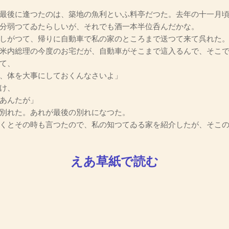
最後に逢つたのは、築地の魚利といふ料亭だつた。去年の十一月頃
分弱つてゐたらしいが、それでも酒一本半位呑んだかな。
しがつて、帰りに自動車で私の家のところまで送つて来て呉れた。
米内総理の今度のお宅だが、自動車がそこまで這入るんで、そこ
て、
、体を大事にしておくんなさいよ」
け、
あんたが」
別れた。あれが最後の別れになつた。
くとその時も言つたので、私の知つてゐる家を紹介したが、そこの
えあ草紙で読む