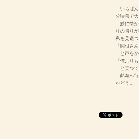
いちばん
分喘息で大
妙に懐か
りの隣りが
私を見送つ
「関根さん
と声をか
「俺よりも
と笑つて
熱海へ行
かどう…