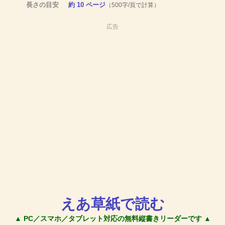
長さの目安
約 10 ページ
（500字/頁で計算）
広告
えあ草紙で読む
▲ PC／スマホ／タブレット対応の無料縦書きリーダーです ▲