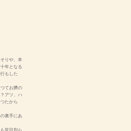
そりや、本
四十年となる
旅行もした
つてお臍の
て？アツ、ハ
入つたから
の裏手にあ
も皆目判ら