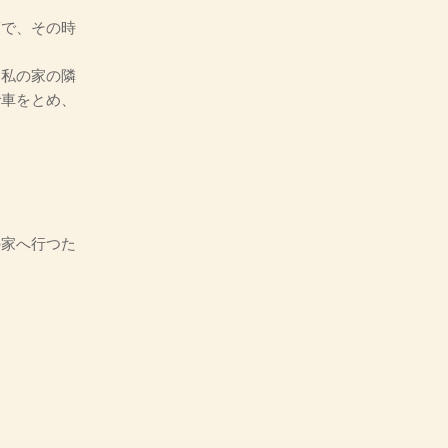
で、その時
私の家の隣
で車をとめ、
家へ行つた