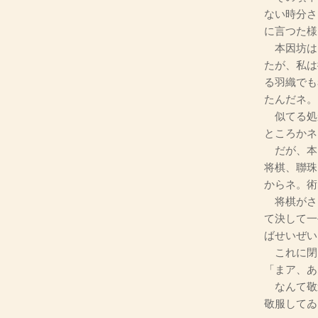
ない時分さ
に言つた様
本因坊は
たが、私は
る羽織でも
たんだネ。
似てる処
ところかネ
だが、本
将棋、聯珠
からネ。術
将棋がさ
て決して一
ばせいぜい
これに閉
「まア、あ
なんて敬
敬服してゐ