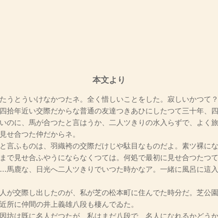
本文より
たうとういけなかつたネ。全く惜しいことをした。寂しいかつて？
四拾年近い交際だからな普通の友達つきあひにしたつて三十年、
いのに、馬が合つたと言はうか、二人ツきりの水入らずで、よく
見せ合つた仲だからネ。
と言ふものは、羽織袴の交際だけじや駄目なものだよ。素ツ裸にな
まで見せ合ふやうにならなくつては。何処で最初に見せ合つたつ
…馬鹿な、日光へ二人ツきりでいつた時かなア。一緒に風呂に這
人が交際し出したのが、私が芝の松本町に住んでた時分だ。芝公園
近所に仲間の井上義雄八段も棲んでゐた。
因坊は既に名人だつたが、私はまだ八段で、名人になれるかどうか