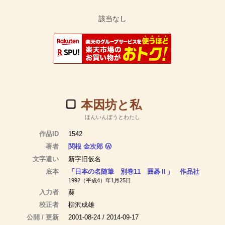
本因坊と私
ほんいんぼうとわたし
作品ID
1542
著者
関根 金次郎
Ⓦ
文字遣い
新字旧仮名
底本
「日本の名随筆 別巻11 囲碁Ⅱ」 作品社
1992（平成4）年1月25日
入力者
葵
校正者
柳沢成雄
公開 / 更新
2001-08-24 / 2014-09-17