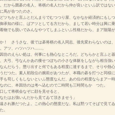
。だから囲碁の名人、将棋の名人だから仲が良いといふ訳ではな
に馬が合つたのさ。
どツちかと言ふとだんまりでむつつり屋、なかなか経済的にもしつ
御承知の様に、ぱアツとしてる方だから、まして若い時分は興に
着物でも脱いでみんなやつてしまふといふ性格だから、まア陰陽
か！ さうさな、後では碁将棋の名人同志、後先変わらないのは、
。アツ、ハツハツハ……。
因坊のえらい処は、何事にも熱心なところだ。どちらかと言ふと器
、大弓、弓なんかあの痩せつぽちの小さな体躯をしながら相当強
なんだらう。懲り出すと何でもある程度に達するまで、そりや熱
うだつた。素人初段位の腕前があつたが、本職の碁を打つと同様に
手も苟しくもしないといふ態度なんだ、あの位の程度ならまア一
なのに、本因坊のは考へ込むので二時間も三時間もかゝつた。
口して将棋会なぞに顔を見せると、
なたはお強いんだから見てゐて頂きませう」
遠され勝だつたよ。この熱心の態度だな。私は黙つてそばで見てゐ
た。