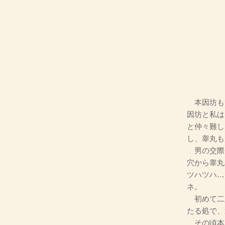
本因坊も
因坊と私は
と仲々難し
し、睾丸も
男の交際
穴から睾丸
ツハツハ…
ネ。
初めて二
たる処で、
その頃本