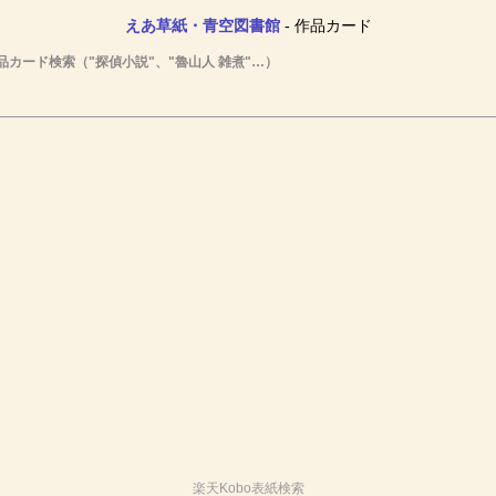
えあ草紙・青空図書館
- 作品カード
品カード検索（"探偵小説"、"魯山人 雑煮"…）
楽天Kobo表紙検索