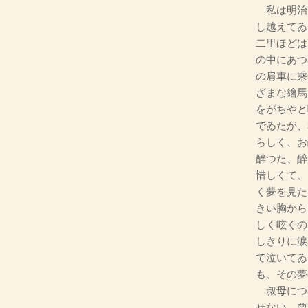
私は明治
し越えてゐ
二里ほどは
の中にあつ
の肩車に乘
ざまな繪馬
をがちやと
でゐたが、
らしく、お
醉つた、醉
惜しくて、
く夢を見た
きい胸から
しく呟くの
しきりに涙
て泣いてゐ
も、その夢
叔母につ
せない。曾