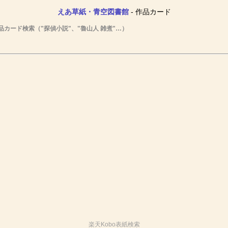
えあ草紙・青空図書館
- 作品カード
品カード検索（"探偵小説"、"魯山人 雑煮"…）
楽天Kobo表紙検索