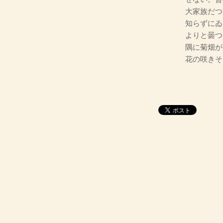
大家族だつ
知らずにゐ
よりと曇つ
隅に菊畑が
花の咲きそ