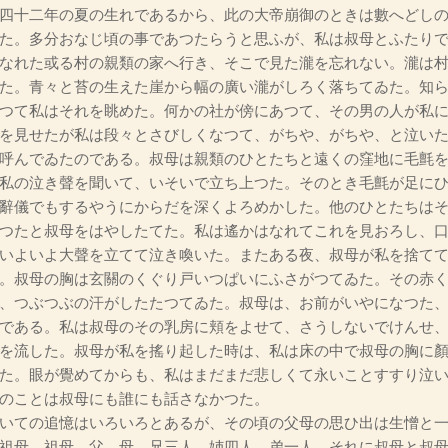
四十二年の夏の生れであるから、此の大帝崩御のときは數へどしの
た。多分おなじ頃の事であつたらうと思ふが、私は叔母とふたり
なれた或る村の親類の家へ行き、そこで見た瀧を忘れない。瀧は
た。青々と苔の生えた崖から幅の廣い瀧がしろく落ちてゐた。知
つて私はそれを眺めた。何かの社が傍にあつて、その男の人が私
を見せたが私は段々とさびしくなつて、がちや、がちや、と泣い
呼んでゐたのである。叔母は親類のひとたちと遠くの窪地に毛氈
私の泣き聲を聞いて、いそいで立ち上つた。そのとき毛氈が足に
辭儀でもするやうにからだを深くよろめかした。他のひとたちは
つたと叔母をはやしたてた。私は遙かはなれてこれを見おろし、
いよいよ大聲を立てて泣き喚いた。またある夜、叔母が私を捨て
。叔母の胸は玄關のくぐり戸いつぱいにふさがつてゐた。その赤
、つぶつぶの汗がしたたつてゐた。叔母は、お前がいやになつた
である。私は叔母のその乳房に頬をよせて、さうしないでけんせ
を流した。叔母が私を搖り起した時は、私は床の中で叔母の胸に
た。眼が覺めてからも、私はまだまだ悲しくて永いことすすり泣
のことは叔母にも誰にも話さなかつた。
いての追憶はいろいろとあるが、その頃の父母の思ひ出は生憎と一
祖母、祖母、父、母、兄三人、姉四人、弟一人、それに叔母と叔