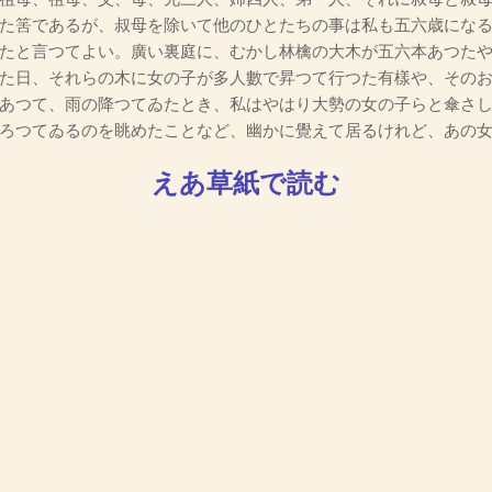
た筈であるが、叔母を除いて他のひとたちの事は私も五六歳にな
たと言つてよい。廣い裏庭に、むかし林檎の大木が五六本あつた
た日、それらの木に女の子が多人數で昇つて行つた有樣や、その
あつて、雨の降つてゐたとき、私はやはり大勢の女の子らと傘さ
ろつてゐるのを眺めたことなど、幽かに覺えて居るけれど、あの
えあ草紙で読む