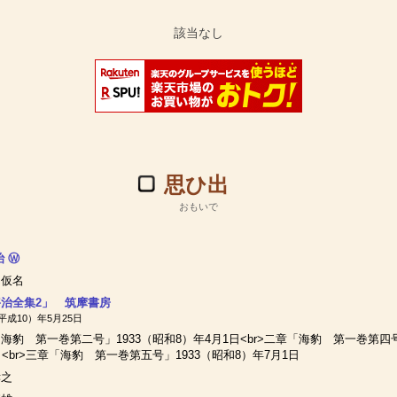
思ひ出
おもいで
治
Ⓦ
旧仮名
治全集2」 筑摩書房
（平成10）年5月25日
海豹 第一巻第二号」1933（昭和8）年4月1日<br>二章「海豹 第一巻第四号
日<br>三章「海豹 第一巻第五号」1933（昭和8）年7月1日
孝之