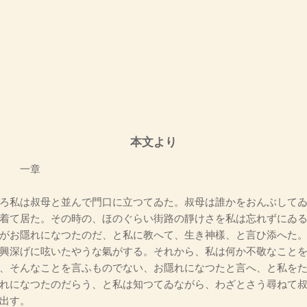
本文より
章
ろ私は叔母と並んで門口に立つてゐた。叔母は誰かをおんぶしてゐ
着て居た。その時の、ほのぐらい街路の靜けさを私は忘れずにゐ
がお隱れになつたのだ、と私に教へて、生き神樣、と言ひ添へた
興深げに呟いたやうな氣がする。それから、私は何か不敬なこと
、そんなことを言ふものでない、お隱れになつたと言へ、と私を
れになつたのだらう、と私は知つてゐながら、わざとさう尋ねて
出す。