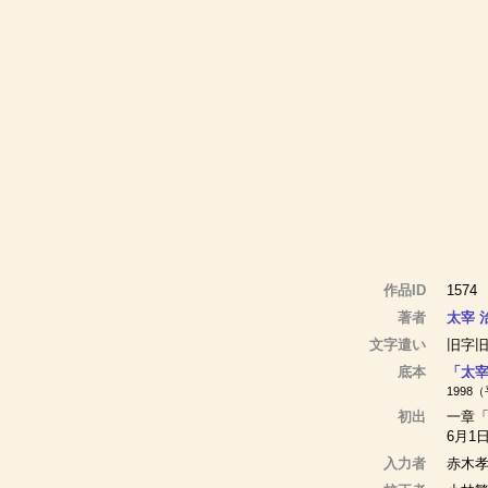
作品ID
1574
著者
太宰 
文字遣い
旧字
底本
「太宰
1998
初出
一章「
6月1
入力者
赤木