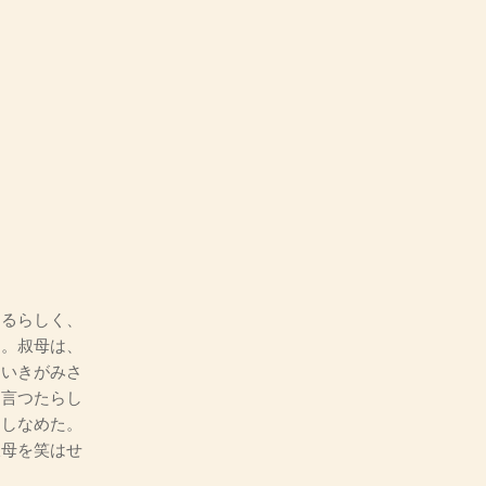
るらしく、
る。叔母は、
。いきがみさ
を言つたらし
たしなめた。
叔母を笑はせ