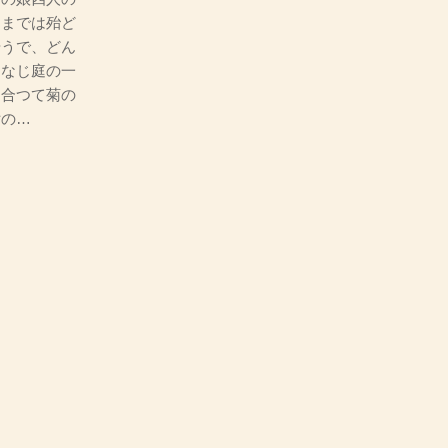
るまでは殆ど
やうで、どん
おなじ庭の一
し合つて菊の
女の…