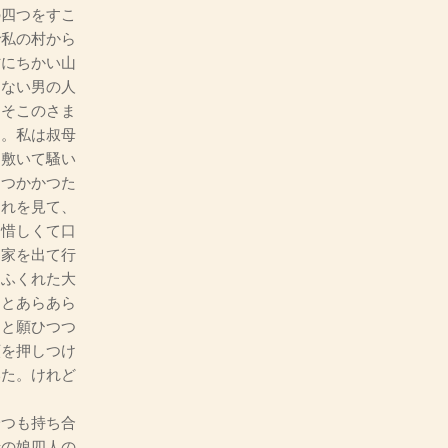
四つをすこ
で私の村から
村にちかい山
らない男の人
にそこのさま
た。私は叔母
を敷いて騷い
ひつかかつた
それを見て、
口惜しくて口
て家を出て行
くふくれた大
、とあらあら
、と願ひつつ
顏を押しつけ
いた。けれど
つも持ち合
母の娘四人の