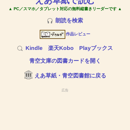
えあ草紙で読む
▲ PC／スマホ／タブレット対応の無料縦書きリーダーです ▲
朗読を検索
作品レビュー
Kindle
楽天Kobo
Playブックス
青空文庫の図書カードを開く
えあ草紙・青空図書館に戻る
広告