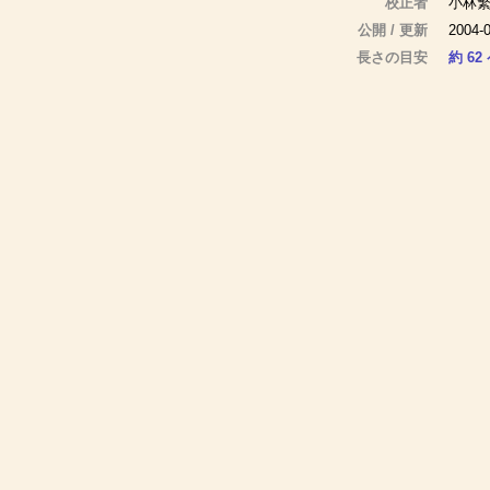
校正者
小林
公開 / 更新
2004-0
長さの目安
約 62