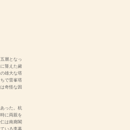
五層となっ
上に聳えた赭
岸の雄大な塔
うちで雷峯塔
では奇怪な因
あった。杭
い時に両親を
李仁は南廊閣
っている李幕