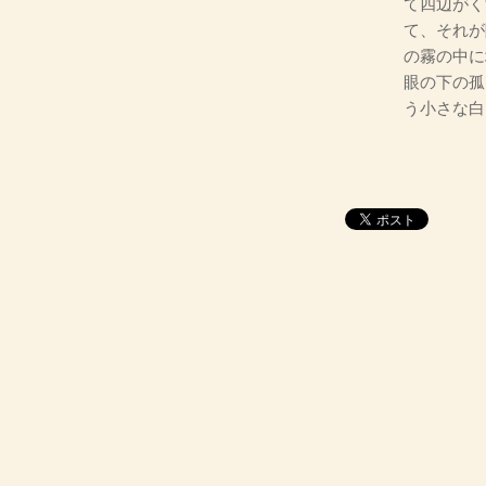
て四辺がく
て、それが
の霧の中に
眼の下の孤
う小さな白