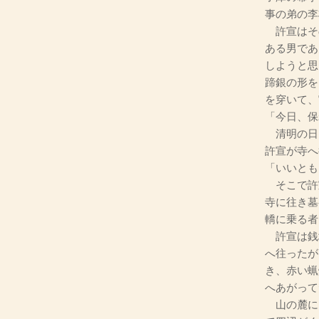
事の弟の李
許宣はそ
ある男であ
しようと思
蹄銀の形を
を穿いて、
「今日、保
清明の日
許宣が寺へ
「いいとも
そこで許
寺に往き墓
轎に乗る者
許宣は銭
へ往ったが
き、赤い蝋
へあがって
山の麓に