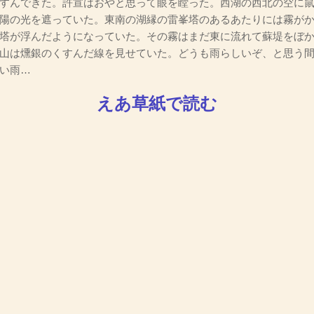
すんできた。許宣はおやと思って眼を瞠った。西湖の西北の空に
陽の光を遮っていた。東南の湖縁の雷峯塔のあるあたりには霧が
塔が浮んだようになっていた。その霧はまだ東に流れて蘇堤をぼ
山は燻銀のくすんだ線を見せていた。どうも雨らしいぞ、と思う
い雨…
えあ草紙で読む