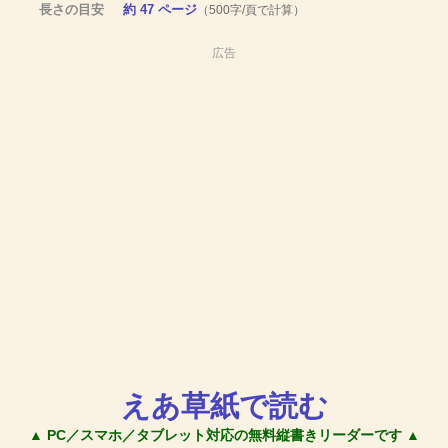
長さの目安
約 47 ページ
（500字/頁で計算）
広告
えあ草紙で読む
▲ PC／スマホ／タブレット対応の無料縦書きリーダーです ▲