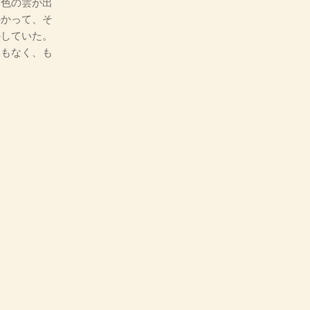
鼠色の雲が出
かかって、そ
かしていた。
間もなく、も