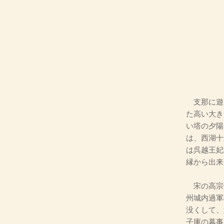
支那に遊
た高い大き
い塔の夕陽
は、西湖十
は呉越王妃
縁から出来
宋の高宗
州城内過軍
没くして、
子庫の幕事