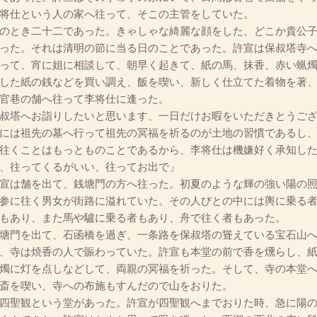
将仕という人の家へ往って、そこの主管をしていた。
のとき二十二であった。きゃしゃな綺麗な顔をした、どこか貴公子
った。それは清明の節に当る日のことであった。許宣は保叔塔寺
って、宵に姐に相談して、朝早く起きて、紙の馬、抹香、赤い蝋
した紙の銭などを買い調え、飯を喫い、新しく仕立てた着物を著
官巷の舗へ往って李将仕に逢った。
叔塔へお詣りしたいと思います、一日だけお暇をいただきとうご
には祖先の墓へ行って祖先の冥福を祈るのが土地の習慣であるし、
往くことはもっとものことであるから、李将仕は機嫌好く承知し
、往ってくるがいい、往ってお出で」
宣は舗を出て、銭塘門の方へ往った。初夏のような輝の強い陽の照
参に往く男女が街路に溢れていた。その人びとの中には輿に乗る
もあり、また馬や驢に乗る者もあり、舟で往く者もあった。
塘門を出て、石函橋を過ぎ、一条路を保叔塔の聳えている宝石山へ
、寺は焼香の人で賑わっていた。許宣も本堂の前で香を燻らし、
燭に灯を点しなどして、両親の冥福を祈った。そして、寺の本堂
斎を喫い、寺への布施もすんだので山をおりた。
四聖観という堂があった。許宣が四聖観へまでおりた時、急に陽の