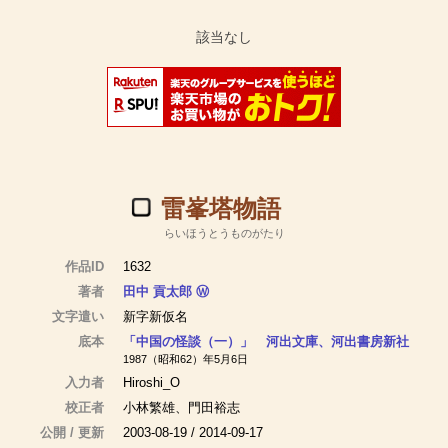
雷峯塔物語
らいほうとうものがたり
作品ID
1632
著者
田中 貢太郎
Ⓦ
文字遣い
新字新仮名
底本
「中国の怪談（一）」 河出文庫、河出書房新社
1987（昭和62）年5月6日
入力者
Hiroshi_O
校正者
小林繁雄、門田裕志
公開 / 更新
2003-08-19 / 2014-09-17