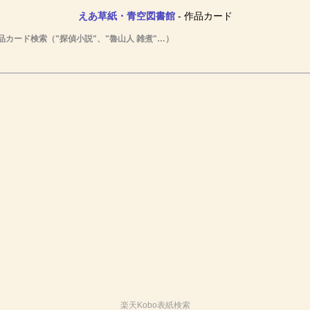
えあ草紙・青空図書館
- 作品カード
品カード検索（"探偵小説"、"魯山人 雑煮"…）
楽天Kobo表紙検索