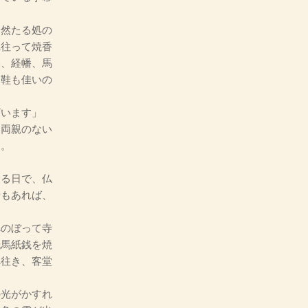
然たる処の
へ往って焼香
燭、経幡、馬
、鞋も佳いの
ざいます」
両親のない
た。
る日で、仏
者もあれば、
のぼって寺
紙馬紙銭を焼
へ往き、客堂
光がかすれ