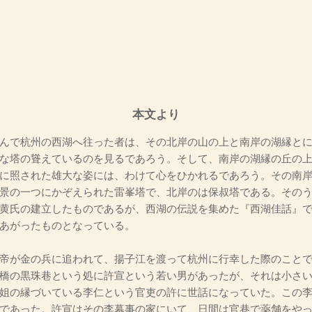
本文より
んで杭州の西湖へ往った者は、その北岸の山の上と南岸の湖縁とに
な塔の聳えているのを見るであろう。そして、南岸の湖縁の丘の
に照された雄大な姿には、わけて心をひかれるであろう。その南
景の一つにかぞえられた雷峯塔で、北岸のは保叔塔である。その
黄氏の建立したものであるが、西湖の伝説を集めた『西湖佳話』
あがったものとなっている。
帝が金の兵に追われて、揚子江を渡って杭州に行幸した際のことで
橋の黒珠巷という処に許宣という若い男があったが、それは小さ
姐の縁づいている李仁という官吏の許に世話になっていた。この
であった。許宣はその李幕事の家にいて、日間は官巷で薬舗をや