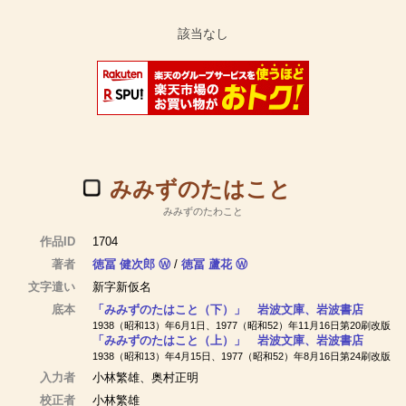
みみずのたはこと
みみずのたわこと
作品ID
1704
著者
徳冨 健次郎
Ⓦ
/
徳冨 蘆花
Ⓦ
文字遣い
新字新仮名
底本
「みみずのたはこと（下）」 岩波文庫、岩波書店
1938（昭和13）年6月1日、1977（昭和52）年11月16日第20刷改版
「みみずのたはこと（上）」 岩波文庫、岩波書店
1938（昭和13）年4月15日、1977（昭和52）年8月16日第24刷改版
入力者
小林繁雄、奥村正明
校正者
小林繁雄