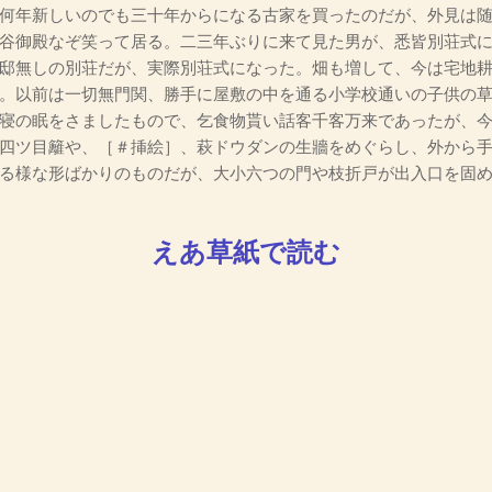
何年新しいのでも三十年からになる古家を買ったのだが、外見は
谷御殿なぞ笑って居る。二三年ぶりに来て見た男が、悉皆別荘式
邸無しの別荘だが、実際別荘式になった。畑も増して、今は宅地
。以前は一切無門関、勝手に屋敷の中を通る小学校通いの子供の
寝の眠をさましたもので、乞食物貰い話客千客万来であったが、
四ツ目籬や、［＃挿絵］、萩ドウダンの生牆をめぐらし、外から
る様な形ばかりのものだが、大小六つの門や枝折戸が出入口を固
えあ草紙で読む