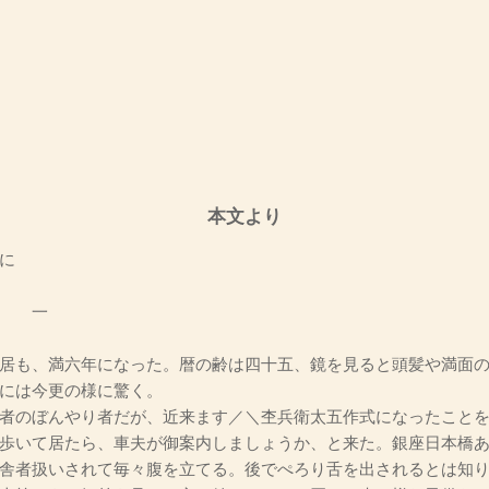
本文より
に
一
居も、満六年になった。暦の齢は四十五、鏡を見ると頭髪や満面の
には今更の様に驚く。
者のぼんやり者だが、近来ます／＼杢兵衛太五作式になったことを
歩いて居たら、車夫が御案内しましょうか、と来た。銀座日本橋
舎者扱いされて毎々腹を立てる。後でぺろり舌を出されるとは知