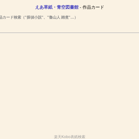
えあ草紙・青空図書館
- 作品カード
品カード検索（"探偵小説"、"魯山人 雑煮"…）
楽天Kobo表紙検索