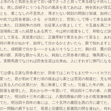
上等のをと気前を見せて言い値でさっさと買って来る様な子供ら
る。然し店硝子にうつる乃公の風采を見てあれば、例令其れが背
とも、着こなしの不意気さ、薄ぎたない髯顔の間抜け加減、如何
や此では田舎者扱いさるゝが当然だと、苦笑いして帰って来る始
に来た。日清戦争の当時、出征軍人が羨ましくて、十五歳を満二
澎湖島に渡った経歴もある男で、今は村の巡査をして、和歌など
どして居る。其巡査の話に、正服帯剣で東京を歩いて居ると、あ
待の車夫がぬかす。如何して分かるかときいたら、眼で知れます
した。成程眼で分かる――さもありそうなことだ。鵜の目、鷹の
者の眼、其様な眼から見たら、鈍如した田舎者の眼は、嘸馬鹿ら
。実際馬鹿でなければ田舎住居は出来ぬ。人にすれずに悧巧にな
ては儂も立派な田舎者だが、田舎ではこれでもまだ中々ハイカラだ
変った。君が初めて来た頃の彼あばら家とは雲泥の相違だ。尤も
は見る人の心次第だが、兎に角著しく変った。引越した年の秋、
部屋を建増した。其れから中一年置いて、明治四十二年の春、八
建てた。明治四十三年の夏には、八畳四畳板の間つきの客室兼物
てた。明治四十四年の春には、二十五坪の書院を西の方に建てた
の一間幅の廊下を以て、母屋と旧書院と新書院の間を連ねた。何