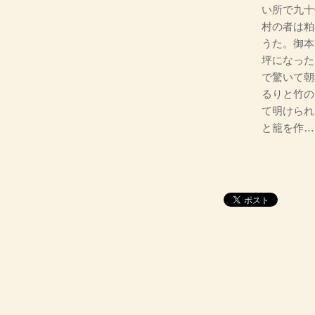
い所で九十
村の者は粕
うた。御本
坪になった
で驚いて朝
るりと竹の
て明けられ
と籠を作…