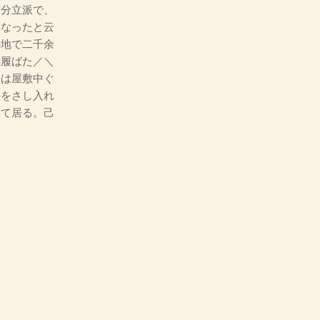
随分立派で、
になったと云
耕地で二千余
草履ばた／＼
今は屋敷中ぐ
手をさし入れ
めて居る。己