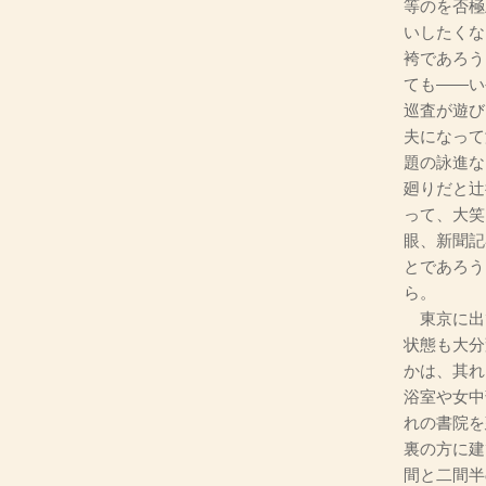
等のを否極
いしたくな
袴であろう
ても――い
巡査が遊び
夫になって
題の詠進な
廻りだと辻
って、大笑
眼、新聞記
とであろう
ら。
東京に出
状態も大分
かは、其れ
浴室や女中
れの書院を
裏の方に建
間と二間半