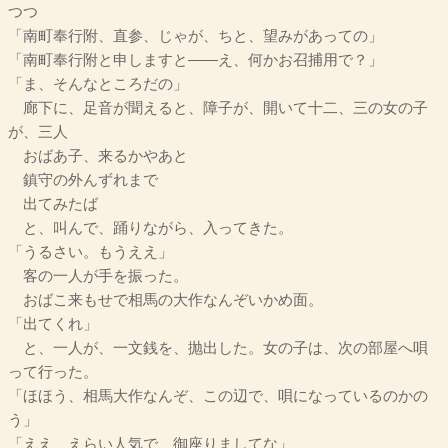
つつ
「南町奉行附、直参、じゃが、ちと、望みがあっての」
「南町奉行附と申しますと――え、何かお召捕用で？」
「ま、そんなところだの」
廊下に、足音が聞えると、障子が、開いて十二、三の女の子
が、三人
おばあ子、来るかやあと
鎮守の外んずれまで
出てみたば
と、叫んで、踊りながら、入ってきた。
「うるさい。もうええ」
客の一人が手を振った。
おばこ来もせで相馬の大作なんぞいかめ面。
「出てくれ」
と、一人が、一文銭を、抛出した。女の子は、次の部屋へ唄
って行った。
「ほほう、相馬大作なんぞ、この辺で、唄になっているのかの
う」
「ええ、えらい人気で、御座りましてな」