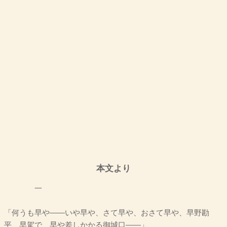
本文より
一
「何うも早や――いや早や、さて早や、おさて早や、早野勘
平、早駕で、早や差しかかる御城口――」