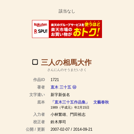
三人の相馬大作
さんにんのそうまだいさく
作品ID
1721
著者
直木 三十五
Ⓦ
文字遣い
新字新仮名
底本
「直木三十五作品集」 文藝春秋
1989（平成元）年2月15日
入力者
小林繁雄、門田裕志
校正者
鈴木厚司
公開 / 更新
2007-02-07 / 2014-09-21