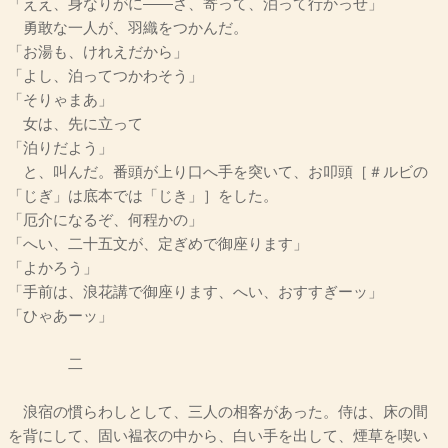
「ええ、身なりがに――さ、寄って、泊って行かっせ」
勇敢な一人が、羽織をつかんだ。
「お湯も、けれえだから」
「よし、泊ってつかわそう」
「そりゃまあ」
女は、先に立って
「泊りだよう」
と、叫んだ。番頭が上り口へ手を突いて、お叩頭［＃ルビの
「じぎ」は底本では「じき」］をした。
「厄介になるぞ、何程かの」
「へい、二十五文が、定ぎめで御座ります」
「よかろう」
「手前は、浪花講で御座ります、へい、おすすぎーッ」
「ひゃあーッ」
二
浪宿の慣らわしとして、三人の相客があった。侍は、床の間
を背にして、固い褞衣の中から、白い手を出して、煙草を喫い