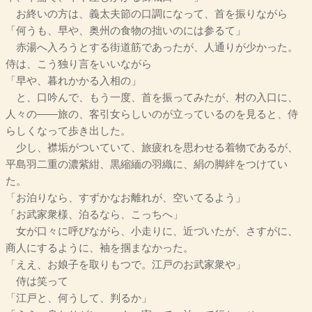
お終いの方は、義太夫節の口調になって、首を振りながら
「何うも、早や、奥州の食物の拙いのには参るて」
赤湯へ入ろうとする街道筋であったが、人通りが少かった。
侍は、こう独り言をいいながら
「早や、暮れかかる入相の」
と、口吟んで、もう一度、首を振ってみたが、村の入口に、
人々の――旅の、客引女らしいのが立っているのを見ると、侍
らしくなって歩き出した。
少し、襟垢がついていて、旅疲れを思わせる着物であるが、
平島羽二重の濃紫紺、黒縮緬の羽織に、絹の脚絆をつけてい
た。
「お泊りなら、すずかなお離れが、空いてるよう」
「お武家衆様、泊るなら、こっちへ」
女が口々に呼びながら、小走りに、近づいたが、さすがに、
商人にするように、袖を掴まなかった。
「ええ、お娘子を取りもつで。江戸のお武家衆や」
侍は笑って
「江戸と、何うして、判るか」