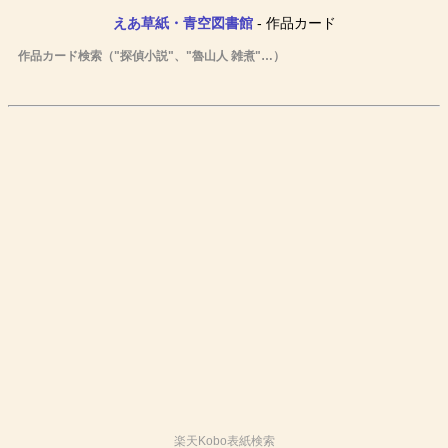
えあ草紙・青空図書館
- 作品カード
作品カード検索（"探偵小説"、"魯山人 雑煮"…）
楽天Kobo表紙検索