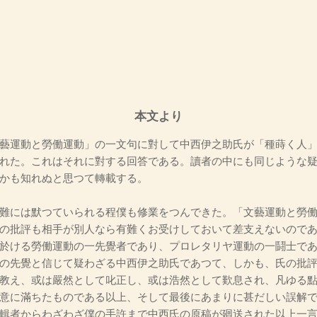
本文より
藝運動と勞働運動」の一文句に對して中西伊之助氏が「種蒔く人」
れた。これはそれに對する回答である。讀者の中にも同じような
かも知れぬと思つて轉載する。
難には默つていられる程僕も修業をつんできた。「文藝運動と勞働
の批評も相手が別人なら有難くお受けしておいて差支えないので
於ける勞働運動の一先覺者であり、プロレタリヤ運動の一鬪士で
の先覺と信じて疑わざる中西伊之助氏であつて、しかも、氏の批
教え、或は嚴然として叱正し、或は浩然として歎息され、凡ゆる
意に滿ちたものである以上、そして最後にあまりに甚だしい誤解
輯者からわざわざ僕の手許まで中西氏の原稿が廻送された以上一