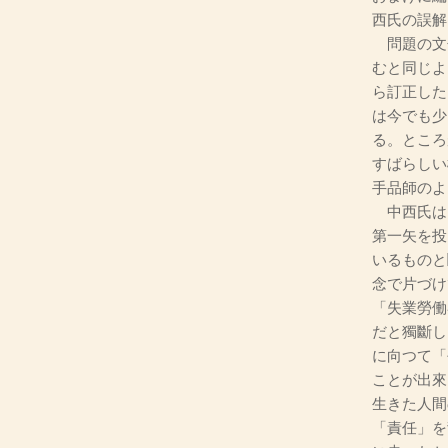
西氏の誤解
問題の文
むと同じよ
ら訂正した
は今でも少
る。ところ
すばらしい
手品師のよ
中西氏は
第一矢を投
いるものと
念で片づけ
「失業勞働
だと獨斷し
に向つて「
ことが出來
生きた人間
「責任」を