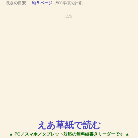
長さの目安
約 5 ページ
（500字/頁で計算）
広告
えあ草紙で読む
▲ PC／スマホ／タブレット対応の無料縦書きリーダーです ▲