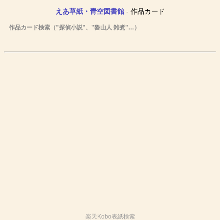
えあ草紙・青空図書館
- 作品カード
作品カード検索（"探偵小説"、"魯山人 雑煮"…）
楽天Kobo表紙検索