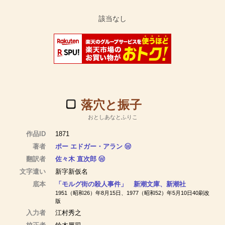
落穴と振子
おとしあなとふりこ
作品ID
1871
著者
ポー エドガー・アラン
Ⓦ
翻訳者
佐々木 直次郎
Ⓦ
文字遣い
新字新仮名
底本
「モルグ街の殺人事件」 新潮文庫、新潮社
1951（昭和26）年8月15日、1977（昭和52）年5月10日40刷改
版
入力者
江村秀之