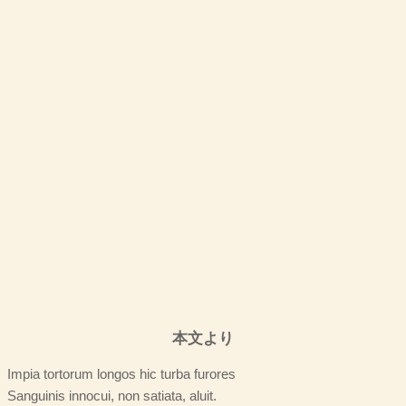
本文より
Impia tortorum longos hic turba furores
Sanguinis innocui, non satiata, aluit.