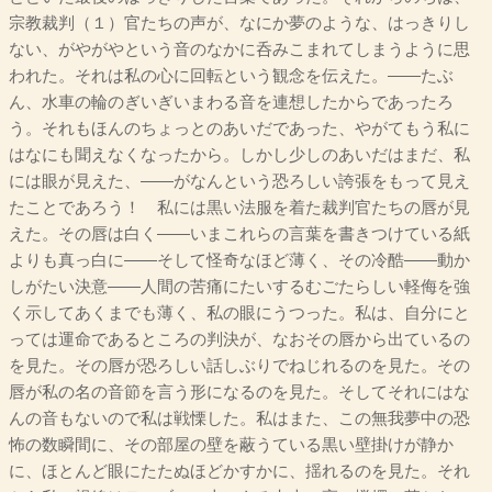
宗教裁判（１）官たちの声が、なにか夢のような、はっきりし
ない、がやがやという音のなかに呑みこまれてしまうように思
われた。それは私の心に回転という観念を伝えた。――たぶ
ん、水車の輪のぎいぎいまわる音を連想したからであったろ
う。それもほんのちょっとのあいだであった、やがてもう私に
はなにも聞えなくなったから。しかし少しのあいだはまだ、私
には眼が見えた、――がなんという恐ろしい誇張をもって見え
たことであろう！ 私には黒い法服を着た裁判官たちの唇が見
えた。その唇は白く――いまこれらの言葉を書きつけている紙
よりも真っ白に――そして怪奇なほど薄く、その冷酷――動か
しがたい決意――人間の苦痛にたいするむごたらしい軽侮を強
く示してあくまでも薄く、私の眼にうつった。私は、自分にと
っては運命であるところの判決が、なおその唇から出ているの
を見た。その唇が恐ろしい話しぶりでねじれるのを見た。その
唇が私の名の音節を言う形になるのを見た。そしてそれにはな
んの音もないので私は戦慄した。私はまた、この無我夢中の恐
怖の数瞬間に、その部屋の壁を蔽うている黒い壁掛けが静か
に、ほとんど眼にたたぬほどかすかに、揺れるのを見た。それ