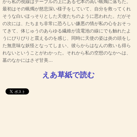
から私の視線はテーブルの上にある七本の高い蝋燭に落ちた。
最初はその蝋燭が慈悲深い様子をしていて、自分を救ってくれ
そうな白いほっそりとした天使たちのように思われた。だがそ
の次には、たちまち非常に恐ろしい嫌悪の情が私の心をおそっ
てきて、体じゅうのあらゆる繊維が流電池の線にでも触れたよ
うにぴりぴりと震えるのを感じ、同時に天使の姿は炎の頭をし
た無意味な妖怪となってしまい、彼らからはなんの救いも得ら
れないということがわかった。それから私の空想のなかへは、
墓のなかにはさぞ甘美…
えあ草紙で読む