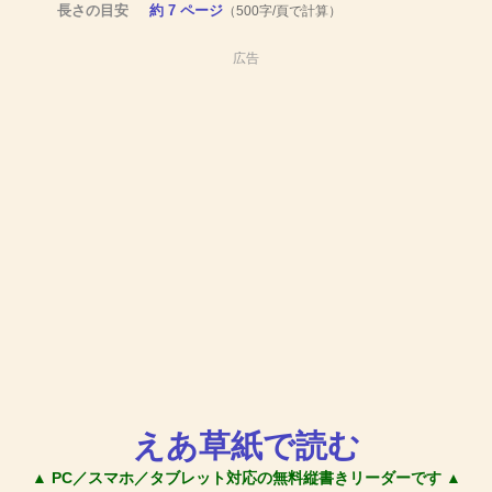
長さの目安
約 7 ページ
（500字/頁で計算）
広告
えあ草紙で読む
▲ PC／スマホ／タブレット対応の無料縦書きリーダーです ▲