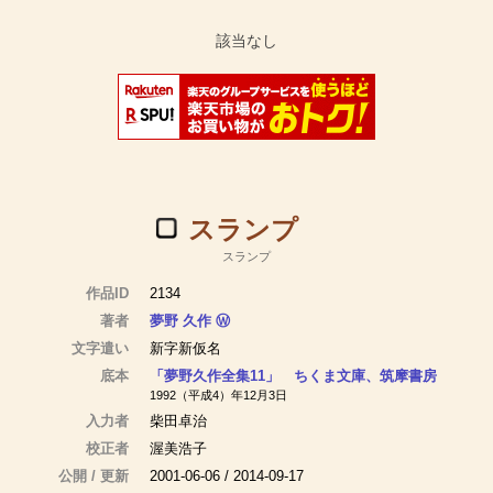
スランプ
スランプ
作品ID
2134
著者
夢野 久作
Ⓦ
文字遣い
新字新仮名
底本
「夢野久作全集11」 ちくま文庫、筑摩書房
1992（平成4）年12月3日
入力者
柴田卓治
校正者
渥美浩子
公開 / 更新
2001-06-06 / 2014-09-17