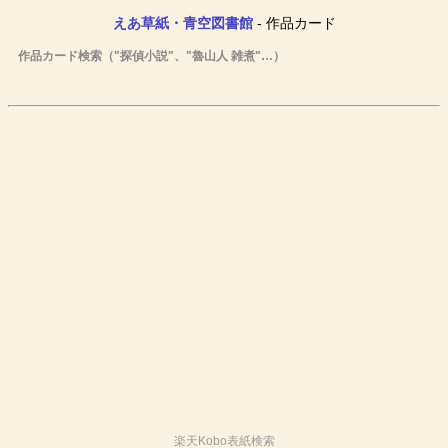
えあ草紙・青空図書館
- 作品カード
作品カード検索（"探偵小説"、"魯山人 雑煮"…）
楽天Kobo表紙検索