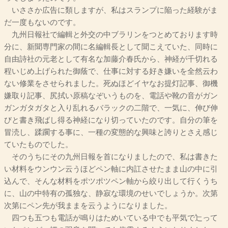
いささか広告に類しますが、私はスランプに陥った経験がま
だ一度もないのです。
九州日報社で編輯と外交の中ブラリンをつとめております時
分に、新聞専門家の間に名編輯長として聞こえていた、同時に
自由詩社の元老として有名な加藤介春氏から、神経が千切れる
程いじめ上げられた御蔭で、仕事に対する好き嫌いを全然云わ
ない修業をさせられました。死ぬほどイヤなお提灯記事、御機
嫌取り記事、尻拭い原稿なぞいうものを、電話や靴の音がガン
ガンガタガタと入り乱れるバラックの二階で、一気に、伸び伸
びと書き飛ばし得る神経になり切っていたのです。自分の筆を
冒涜し、蹂躙する事に、一種の変態的な興味と誇りとさえ感じ
ていたものでした。
そのうちにその九州日報を首になりましたので、私は書きた
い材料をウンウン云うほどペン軸に内訌させたまま山の中に引
込んで、そんな材料をポツポツペン軸から絞り出して行くうち
に、山の中特有の孤独な、静寂な環境のせいでしょうか。次第
次第にペン先が我ままを云うようになりました。
四つも五つも電話が鳴りはためいている中でも平気で辷って