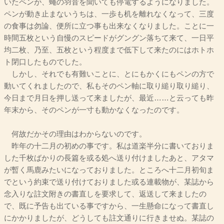
いたペンが、蠅の羽音を聞いても停電するようになりました。
ペンが動き止まないうちは、一歩も机を離れなくなって、三度
の食事は勿論、便所に立つ事も出来なくなりました。ことに一
時間五枚という自慢のスピードがグングン落ちて来て、一日平
均二枚、乃至、五枚という程度まで低下して来たのにはホトホ
ト閉口したものでした。
しかし、それでも有難いことに、とにもかくにもペンの方で
動いてくれましたので、私もそのペン軸に取り縋り取り縋り、
今日まで月日を押し送って来ましたが、最近……と云っても昨
年末から、そのペンが一寸も動かなくなったのです。
何故だかその理由はわからないのです。
昨年の十二月の初めの事です。私は道楽半分に書いておりま
した千枚ばかりの長篇を或る処へ送り付けましたあと、アタマ
が暫く馬鹿みたいになっておりました。ところへ十二月初旬ま
でという約束で送り付けておりました或る連載物が、某誌から
念入りな註文附きの書直しを要求して、返送して来ましたの
で、既に予告も出ている事ですから、一生懸命になって書直し
にかかりましたが、どうしても註文通りに行きませぬ。某誌の