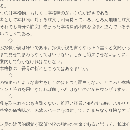
る。
むのは本格物、もしくは本格味の深いものが好きである。
者として本格物に対する註文は相当持っている。むろん無理な註文
それでも自分の註文に嵌まった本格探偵小説を憧憬れ望んでいる
いつもりである。
◇
ぶ探偵小説は嫌いである。探偵小説を書くなら正々堂々と玄関から
まで見せてまわらなくてはいけない。しかも退屈させないように
案内して行かなければならない。
本格物の一番骨の折れどころではあるまいか。
◇
の挟まったような書方をしたのはドウも面白くない。ところが本格
ソンナ筆致を用いなければ向うへ行けないのだからウンザリする
◇
数を取られるのも有難くない。推理と抒景と並行する時、スルリと
格物の痛快味が、忽然スパークを放射して、たまらなく爽快なオ
ン臭の近代的感覚が探偵小説の独特の生命であると思って、私は心