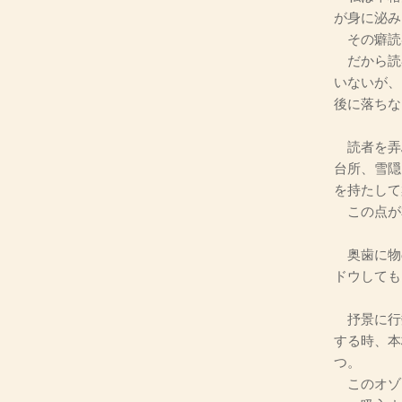
が身に泌み
その癖読
だから読
いないが、
後に落ちな
読者を弄
台所、雪隠
を持たして
この点が
奥歯に物
ドウしても
抒景に行
する時、本
つ。
このオゾ