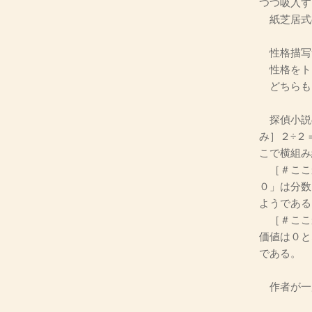
つつ吸入す
紙芝居式
性格描写
性格をト
どちらも
探偵小説
み］２÷２
こで横組み
［＃ここ
０」は分数
ようである
［＃ここか
価値は０と
である。
作者が一