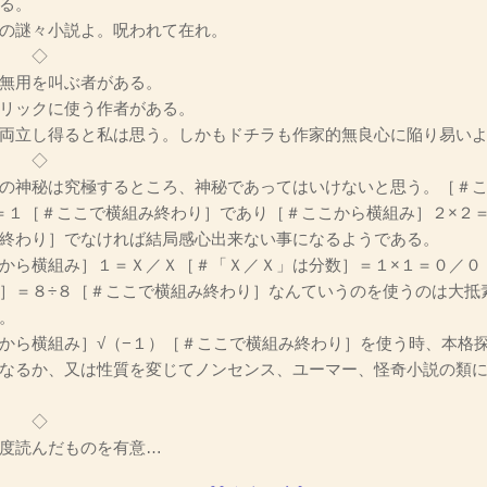
る。
の謎々小説よ。呪われて在れ。
◇
無用を叫ぶ者がある。
リックに使う作者がある。
両立し得ると私は思う。しかもドチラも作家的無良心に陥り易いよ
◇
の神秘は究極するところ、神秘であってはいけないと思う。［＃こ
＝１［＃ここで横組み終わり］であり［＃ここから横組み］２×２
終わり］でなければ結局感心出来ない事になるようである。
から横組み］１＝Ｘ／Ｘ［＃「Ｘ／Ｘ」は分数］＝１×１＝０／０
］＝８÷８［＃ここで横組み終わり］なんていうのを使うのは大抵
。
ら横組み］√（−１）［＃ここで横組み終わり］を使う時、本格
なるか、又は性質を変じてノンセンス、ユーマー、怪奇小説の類
◇
度読んだものを有意…