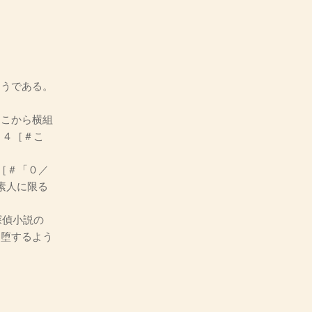
うである。
こから横組
＝４［＃こ
［＃「０／
素人に限る
探偵小説の
に堕するよう