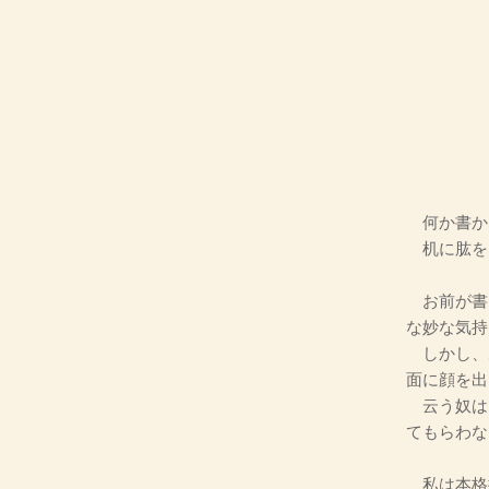
何か書か
机に肱を
お前が書
な妙な気持
しかし、
面に顔を出
云う奴は
てもらわな
私は本格