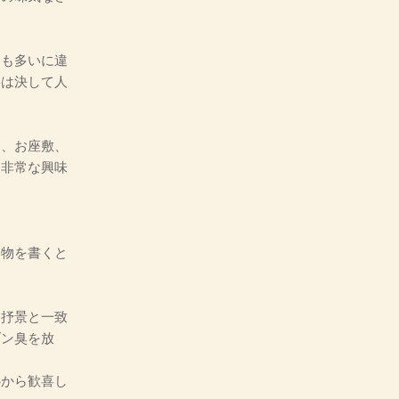
も多いに違
事は決して人
、お座敷、
、非常な興味
物を書くと
。
抒景と一致
ゾン臭を放
から歓喜し