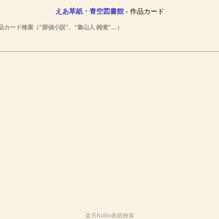
えあ草紙・青空図書館
- 作品カード
品カード検索（"探偵小説"、"魯山人 雑煮"…）
楽天Kobo表紙検索