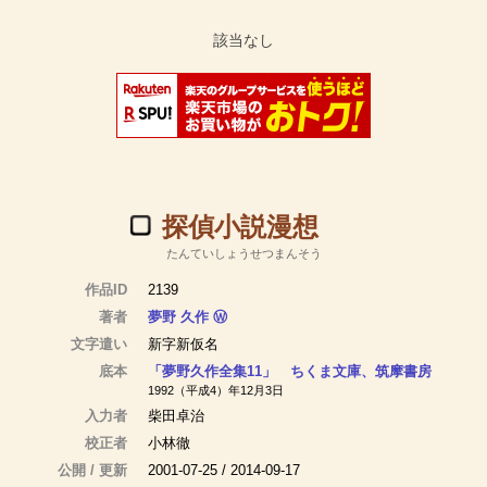
探偵小説漫想
たんていしょうせつまんそう
作品ID
2139
著者
夢野 久作
Ⓦ
文字遣い
新字新仮名
底本
「夢野久作全集11」 ちくま文庫、筑摩書房
1992（平成4）年12月3日
入力者
柴田卓治
校正者
小林徹
公開 / 更新
2001-07-25 / 2014-09-17