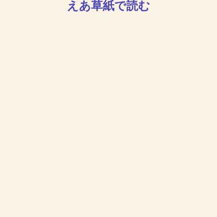
えあ草紙で読む