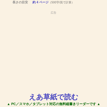
長さの目安
約 4 ページ
（500字/頁で計算）
広告
えあ草紙で読む
▲ PC／スマホ／タブレット対応の無料縦書きリーダーです ▲