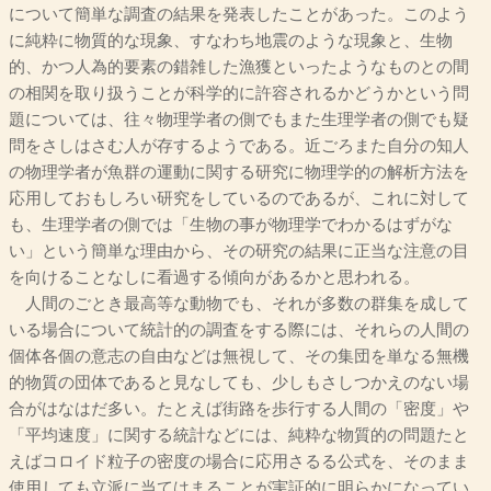
について簡単な調査の結果を発表したことがあった。このよう
に純粋に物質的な現象、すなわち地震のような現象と、生物
的、かつ人為的要素の錯雑した漁獲といったようなものとの間
の相関を取り扱うことが科学的に許容されるかどうかという問
題については、往々物理学者の側でもまた生理学者の側でも疑
問をさしはさむ人が存するようである。近ごろまた自分の知人
の物理学者が魚群の運動に関する研究に物理学的の解析方法を
応用しておもしろい研究をしているのであるが、これに対して
も、生理学者の側では「生物の事が物理学でわかるはずがな
い」という簡単な理由から、その研究の結果に正当な注意の目
を向けることなしに看過する傾向があるかと思われる。
人間のごとき最高等な動物でも、それが多数の群集を成して
いる場合について統計的の調査をする際には、それらの人間の
個体各個の意志の自由などは無視して、その集団を単なる無機
的物質の団体であると見なしても、少しもさしつかえのない場
合がはなはだ多い。たとえば街路を歩行する人間の「密度」や
「平均速度」に関する統計などには、純粋な物質的の問題たと
えばコロイド粒子の密度の場合に応用さるる公式を、そのまま
使用しても立派に当てはまることが実証的に明らかになってい