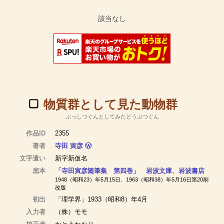
物質群として見た動物群
ぶっしつぐんとしてみたどうぶつぐん
作品ID
2355
著者
寺田 寅彦
Ⓦ
文字遣い
新字新仮名
底本
「寺田寅彦随筆集 第四巻」 岩波文庫、岩波書店
1948（昭和23）年5月15日、1963（昭和38）年5月16日第20刷
改版
初出
「理学界」1933（昭和8）年4月
入力者
（株）モモ