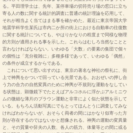
る。平田理学士は、先年、某停車場の切符売り場の窓口に立ち
寄る人の数に関する統計的調査に普通の統計理論を応用して、
それが相当よく当てはまる事を確かめた。最近に東京帝国大学
地震学科学生某氏は市内二か所の街上における自動車の往復数
に関する統計についても、やはりかなりの程度まで同様な物理
的方則が適用される事を示した。これらはむしろ当然なことと
言わなければならない。いわゆる「大数」の要素の集団で個々
の個性は「充分複雑に」多種多様であって、いわゆる「偶然」
の条件が成立するからである。
これについて思い出すのは、東京の著名な神社の祭礼に、街
上で神輿をかついで回っている光景である。おおぜいの押し合
う力の合力の自然変異のために神輿が不規則な運動をなしてい
る状態は、顕微鏡下でたとえばアルコホルに浮かぶアルミニウ
ムの微細な薄片のブラウン運動と非常によく似た状態を示して
いる。もちろん活動写真にでもとってほんとうに調査してみな
ければわからないが、おそらく両者の間にはかなり似寄った方
則が存在するのではないかと想像される。神輿の運動の変異量
と、その質量や舁夫の人数、各人の筋力、体量等との間に或る