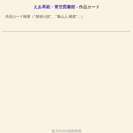
えあ草紙・青空図書館
- 作品カード
作品カード検索（"探偵小説"、"魯山人 雑煮"…）
楽天Kobo表紙検索