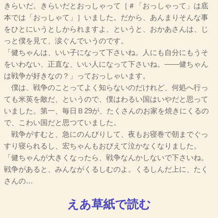
きらいだ。きらいだとおっしゃって［＃「おっしゃって」は底
本では「おっしゃて」］いました。だから、あんまりそんな事
をひとにいうとしかられますよ、というと、おかあさんは、じ
っと僕を見て、涙ぐんでいうのです。
「健ちゃんは、いい子になって下さいね。人にも自分にもうそ
をいわない、正直な、いい人になって下さいね。――健ちゃん
は戦争が好きなの？」っておっしゃいます。
僕は、戦争のことってよく知らないのだけれど、何処へ行っ
ても米英を敵だ、というので、僕はわるい国はいやだと思って
いました。第一、毎日Ｂ29が、たくさんのお家を焼きにくるの
で、こわい国だと思つていました。
戦争がすむと、急にのんびりして、夜もお寝巻で朝までぐっ
すり寝られるし、宏ちゃんもおびえて泣かなくなりました。
「健ちゃんが大きくなったら、戦争なんかしないで下さいね。
戦争があると、みんながくるしむのよ。くるしんだ上に、たく
さんの…
えあ草紙で読む