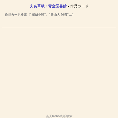
えあ草紙・青空図書館
- 作品カード
作品カード検索（"探偵小説"、"魯山人 雑煮"…）
楽天Kobo表紙検索