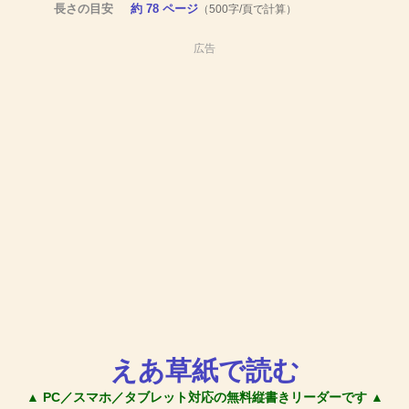
長さの目安
約 78 ページ
（500字/頁で計算）
広告
えあ草紙で読む
▲ PC／スマホ／タブレット対応の無料縦書きリーダーです ▲