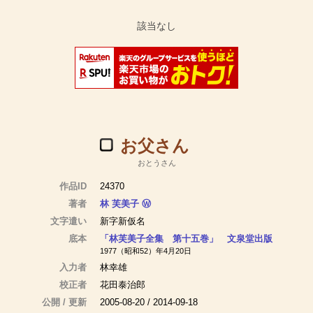
お父さん
おとうさん
作品ID
24370
著者
林 芙美子
Ⓦ
文字遣い
新字新仮名
底本
「林芙美子全集 第十五巻」 文泉堂出版
1977（昭和52）年4月20日
入力者
林幸雄
校正者
花田泰治郎
公開 / 更新
2005-08-20 / 2014-09-18