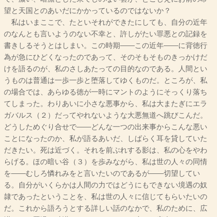
望と天国とのあいだにかかっているのではないか？
私はいまここで、たといそれができたにしても、自分の近年
のなんとも言いようのない不幸と、許しがたい罪悪との記録を
書きしるそうとはしまい。この時期――この近年――に背徳行
為が急にひどくなったのであって、そのそもそものきっかけだ
けを語るのが、私のさしあたっての目的なのである。人間とい
うものは普通は一歩一歩と堕落してゆくものだ。ところが、私
の場合では、あらゆる徳が一時にマントのようにそっくり落ち
てしまった。わりあいに小さな悪事から、私は大またぎにエラ
ガバルス（２）だってやれないような大悪無道へ跳びこんだ。
どうしためぐり合せで――どんな一つの出来事からこんな悪い
ことになったのか、私が語るあいだ、しばらく耳を貸していた
だきたい。死は近づく。それを前ぶれする影は、私の心をやわ
らげる。ほの暗い谷（３）を歩みながら、私は世の人々の同情
を――むしろ憐れみをと言いたいのであるが――切望してい
る。自分がいくらかは人間の力ではどうにもできない境遇の奴
隷であったということを、私は世の人々に信じてもらいたいの
だ。これから語ろうとする詳しい話のなかで、私のために、広