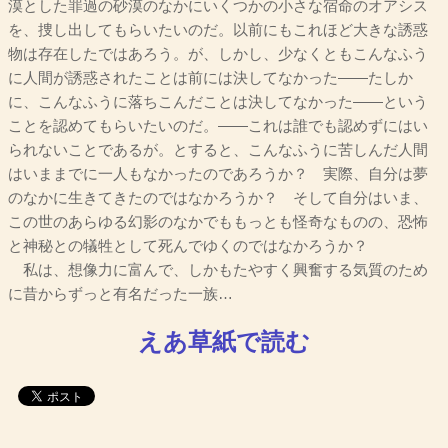
漠とした罪過の砂漠のなかにいくつかの小さな宿命のオアシス
を、捜し出してもらいたいのだ。以前にもこれほど大きな誘惑
物は存在したではあろう。が、しかし、少なくともこんなふう
に人間が誘惑されたことは前には決してなかった――たしか
に、こんなふうに落ちこんだことは決してなかった――という
ことを認めてもらいたいのだ。――これは誰でも認めずにはい
られないことであるが。とすると、こんなふうに苦しんだ人間
はいままでに一人もなかったのであろうか？ 実際、自分は夢
のなかに生きてきたのではなかろうか？ そして自分はいま、
この世のあらゆる幻影のなかでももっとも怪奇なものの、恐怖
と神秘との犠牲として死んでゆくのではなかろうか？
私は、想像力に富んで、しかもたやすく興奮する気質のため
に昔からずっと有名だった一族…
えあ草紙で読む