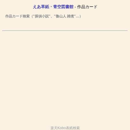
えあ草紙・青空図書館
- 作品カード
作品カード検索（"探偵小説"、"魯山人 雑煮"…）
楽天Kobo表紙検索