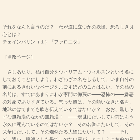
それをなんと言うのだ？ わが道に立つかの妖怪、恐ろしき良
心とは？
チェインバリン（１）「ファロニダ」
［＃改ページ］
さしあたり、私は自分をウィリアム・ウィルスンという名に
しておくことにしよう。わざわざ本名をしるして、いま自分の
前にあるきれいなページをよごすほどのことはない。その私の
名前は、すでにあまりにわが家門の侮蔑の――恐怖の――嫌悪
の対象でありすぎている。怒った風は、その類いなき汚名を、
地球のはてまでも吹き伝えているではないか？ おお、恥しら
ずな無頼漢のなかの無頼漢！ ――現世にたいしてお前はもう
永久に死んでいるのではないか？ その名誉にたいして、その
栄華にたいして、その燦然たる大望にたいして？ ――そし
て、濃い、暗澹とした果てしのない雲が、とこしえにお前の希