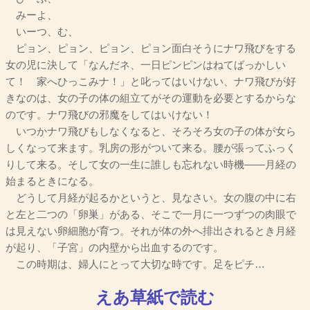
みーよ、
いーつ、む、
ピョン、ピョン、ピョン、ピョン面白そうにナワ飛びをする
女の児に決して「なんだネ、一日ピンピンはねてばっかしい
て！ 家へひっこみナ！」と叱ってはいけない、ナワ飛びが好
きなのは、女の子の体の組立てがその運動を必要とするからな
のです。ナワ飛びの邪魔をしてはいけない！
いつかナワ飛びもしなくなると、そろそろ女の子の体が女ら
しくなって来ます。乳房の形がついて来る。腰が張ってふっく
りして来る。そして女の一生に誰しも忘れない時機――月経の
始まるときになる。
どうして月経が起るかというと、見なさい。女の腹の中に右
と左と二つの「卵巣」がある、そこで一月に一つずつの肉眼で
は見えない卵細胞が育つ。それが体の外へ排出されるとき月経
が起り、「子宮」の内壁から出血するのです。
この時期は、婦人にとって大切な時です。足をピチ…
えあ草紙で読む