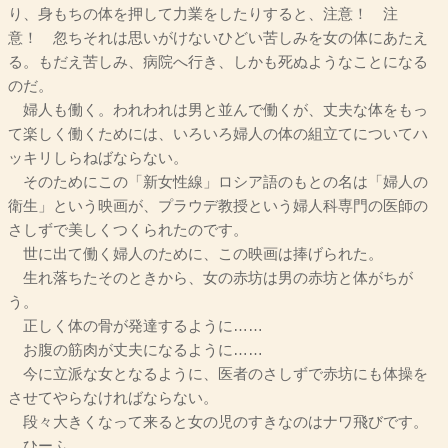
り、身もちの体を押して力業をしたりすると、注意！ 注
意！ 忽ちそれは思いがけないひどい苦しみを女の体にあたえ
る。もだえ苦しみ、病院へ行き、しかも死ぬようなことになる
のだ。
婦人も働く。われわれは男と並んで働くが、丈夫な体をもっ
て楽しく働くためには、いろいろ婦人の体の組立てについてハ
ッキリしらねばならない。
そのためにこの「新女性線」ロシア語のもとの名は「婦人の
衛生」という映画が、プラウデ教授という婦人科専門の医師の
さしずで美しくつくられたのです。
世に出て働く婦人のために、この映画は捧げられた。
生れ落ちたそのときから、女の赤坊は男の赤坊と体がちが
う。
正しく体の骨が発達するように……
お腹の筋肉が丈夫になるように……
今に立派な女となるように、医者のさしずで赤坊にも体操を
させてやらなければならない。
段々大きくなって来ると女の児のすきなのはナワ飛びです。
ひーふ、