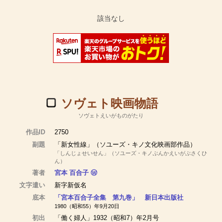
ソヴェト映画物語
ソヴェトえいがものがたり
作品ID
2750
副題
「新女性線」（ソユーズ・キノ文化映画部作品）
「しんじょせいせん」（ソユーズ・キノぶんかえいがぶさくひ
ん）
著者
宮本 百合子
Ⓦ
文字遣い
新字新仮名
底本
「宮本百合子全集 第九巻」 新日本出版社
1980（昭和55）年9月20日
初出
「働く婦人」1932（昭和7）年2月号