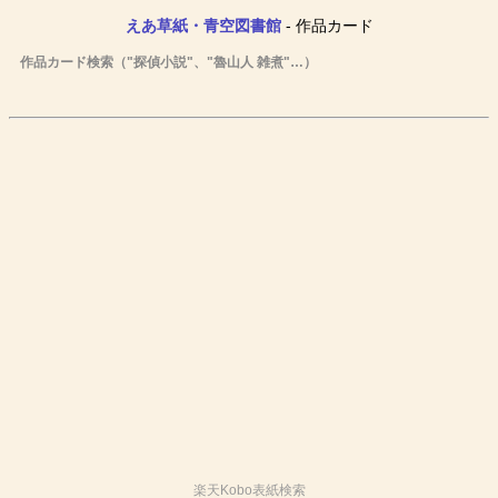
えあ草紙・青空図書館
- 作品カード
作品カード検索（"探偵小説"、"魯山人 雑煮"…）
楽天Kobo表紙検索