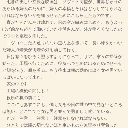
七巻の美しい立派な映画は、ソヴェト同盟が、世界じゅうの
あらゆる婦人のために、婦人の幸福とそれはどうして守られな
ければならないかを知らせるためにこしらえたものです。
夜がだんだんあけ放れて、東の空が白みはじめる。もうよっ
ぽど前から起きて働いていた小母さんが、外が明るくなったの
でフッと電燈を消した。
コツコツまだ人通りのない道の上を歩いて、長い棒をかつい
だ婦人点燈夫が街燈の灯を消して行く。
日は窓々をひろく照らすようになって、サア、家々の掃除が
始った。工場へ行くために、役所へつとめに出るためにせっせ
と顔を洗う。服を着る。もう往来は朝の勤めに出る女や男でい
っぱいになって来た。
家の中でも！
工場の機械の間にも！
役所の机の前にも！
ここにもあすこにも、働く女を今日の世の中で見ないところ
は無い。どこででも女は男と並んで勇ましく働いている。
だが、注意！ 注意！ 注意をしなければならない。
ひとりでは腰の切れないほど重いものを無理やり背負った