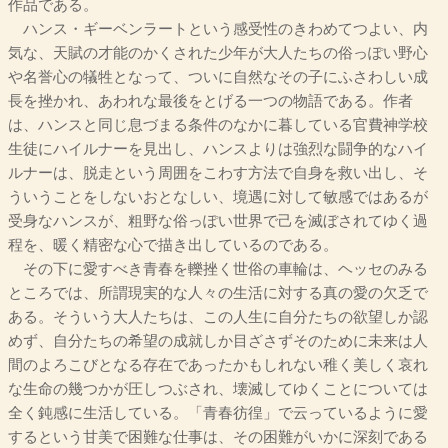
作品である。
ハンス・ギーベンラートという感受性のきわめてつよい、内
気な、天賦の才能のかくされた少年が大人たちの俗っぽい野心
や名誉心の犠牲となって、ついに自然なその子にふさわしい成
長を挫かれ、あわれな最後をとげる一つの物語である。作者
は、ハンスと同じ息づまる条件のなかに暮している官費神学校
生徒にハイルナーを見出し、ハンスよりは強烈な闘争的なハイ
ルナーは、脱走という周囲をこわす方法で自身を救い出し、そ
ういうことをしないおとなしい、境遇に対して敏感ではあるが
受身なハンスが、粗野な俗っぽい世界で己を滅ぼされてゆく過
程を、暖く精密な心で描き出しているのである。
その下に愛すべき青春を轢挫く世俗の車輪は、ヘッセのみる
ところでは、所謂現実的な人々の生活に対する真の愛の欠乏で
ある。そういう大人たちは、この人生に自分たちの欲望しか認
めず、自分たちの希望の成就しか目ざさずそのために未来は人
間のよろこびとなる存在であったかもしれない稚く美しく哀れ
な生命の幾つかが圧しつぶされ、壊滅してゆくことについては
全く鈍感に生活している。「青春彷徨」で云っているように愛
するという甘美で困難な仕事は、その困難がいかに深刻である