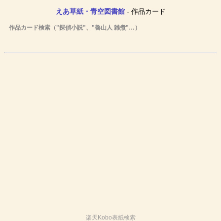
えあ草紙・青空図書館
- 作品カード
作品カード検索（"探偵小説"、"魯山人 雑煮"…）
楽天Kobo表紙検索