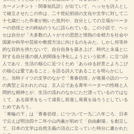
カーメンチント・関泰祐氏訳）が出ていて、ヘッセを詩人とし
て確立させたこの作は、二十世紀初頭の文化や文学に対して二
十七歳だった作者が抱いた批判や、自分としての立場がペータ
ーの彷徨とその終結のうちに語られている。この小説で、ヘッ
セは自分が「大多数の人々がその思想と情熱の全精力を社会や
国家や科学や芸術や教授方法に向けるのをみた。しかし何等外
的な目的を持たないで、自分自身を築き上げ、時代と永遠とに
対する自分達の個人的関係を浄化しようという欲求」に立つ詩
人であり、生活の核心に近づくため「あらゆる好意とよろこび
の核心は愛であること」を語る詩人であることを明らかにし
た。当時ドイツの文学のなかで「青春彷徨」が発展小説の一つ
の典型と云われたのは、主人公である青年ペーターの性格と人
間的な精神とが、生活の流れのなかにただ漂っているのではな
くて、ある探求をもって成長し前進し発展を辿ろうとしている
ためであろう。
「車輪の下」は「青春彷徨」につづいて一九〇八年ごろ、日本
で云えば明治四十二年小山内薫が初めて「自由劇場」を創立し
て、日本の文学は自然主義の頂点に立っていた時分に書かれた