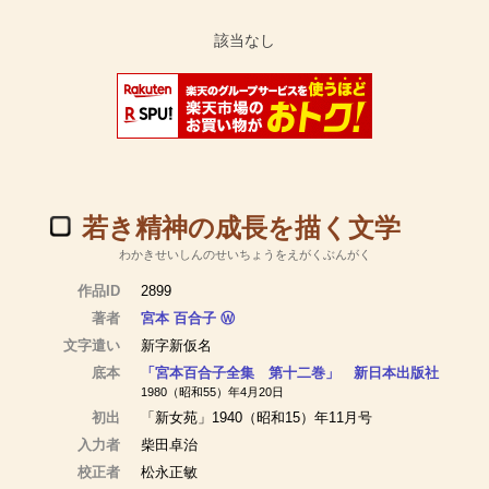
若き精神の成長を描く文学
わかきせいしんのせいちょうをえがくぶんがく
作品ID
2899
著者
宮本 百合子
Ⓦ
文字遣い
新字新仮名
底本
「宮本百合子全集 第十二巻」 新日本出版社
1980（昭和55）年4月20日
初出
「新女苑」1940（昭和15）年11月号
入力者
柴田卓治
校正者
松永正敏