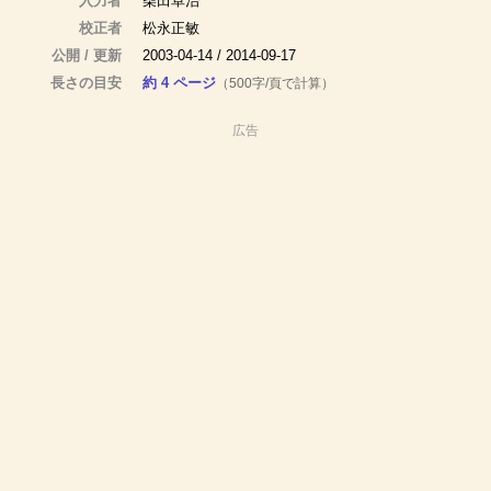
入力者
柴田卓治
校正者
松永正敏
公開 / 更新
2003-04-14 / 2014-09-17
長さの目安
約 4 ページ
（500字/頁で計算）
広告