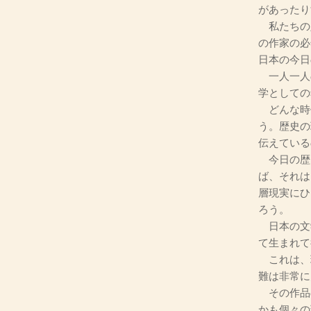
があったり
私たちの
の作家の必
日本の今日
一人一人
学としての
どんな時
う。歴史の
伝えている
今日の歴
ば、それは
層現実にひ
ろう。
日本の文
て生まれて
これは、
難は非常に
その作品
かも個々の