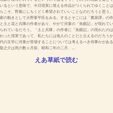
いるという意味で、今日現実に堪える作品がつくられてゆくこと
らこそ、野暮にしちくどく希望されていいことなのだろうと思う
家の動きとして火野葦平氏をみる。するとそこには「糞尿譚」の作
と土と花と兵隊の作者があり、やがて河童の「魚眼記」が現れて
られているだろう。「土と兵隊」の作者に「魚眼記」の現れたの
わった現実であって、私たちには他人のことだと云えるのだろう
代の文学に河童が登場することについては考えるべき何事かがある
龍之介は死の数ヵ月前、昭和二年の二月、…
えあ草紙で読む