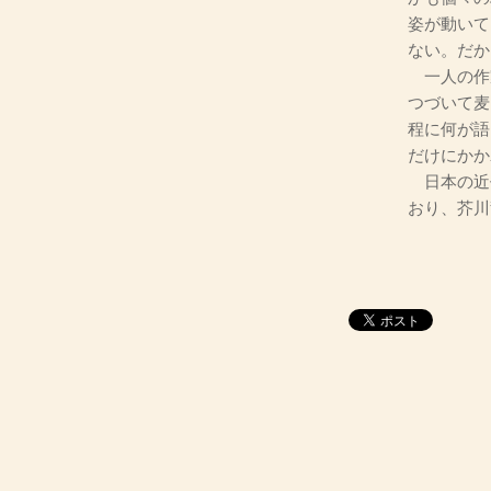
姿が動いて
ない。だか
一人の作
つづいて麦
程に何が語
だけにかか
日本の近
おり、芥川