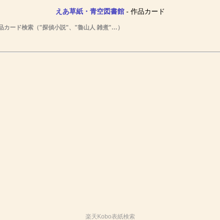
えあ草紙・青空図書館
- 作品カード
品カード検索（"探偵小説"、"魯山人 雑煮"…）
楽天Kobo表紙検索