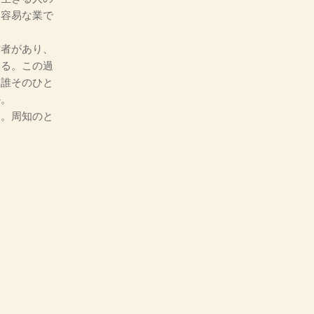
は容易な業で
。
者があり、
いる。この過
は誰そのひと
か。
。周知のと