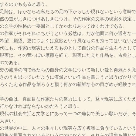
するのでもあると思う。
足跡は、ほかならぬ私たちの足の下からしか現れないという意味で
然の道がよきにつけあしきにつけ、その作家の文学の現実を決定
の文学の性格の一要因としてかかわりあってゆくわけである。
の作家がそれぞれにちがうという必然は、だが他面に何か通有な一
希望、願望、更につよくは意欲という風なものを持ってはいない
代にも、作家は現実にたえるものとして自分の作品を生もうとして
現実は、その荒っぽい摩擦を経て、現実にたえた作品を、古典と
のである。
史の波濤の間で私たちの自身の文学について新しい愛と勇気とを覚
きのうも思っていたように漠然といい作品を書こうと思うばかり
ろくたえる作品を創ろうと願う何かの新鮮な心の目ざめが経験さ
学の命は、真面目な作家たちの努力によって、益々現実に広くたえ
行かなければならないのだろうと思う。
現代の社会生活と文学とにあって一つの痛切で美しい願いだが、そ
大きい。
の世界の中に、人々の生々しい現実を広く複雑に負うているという
現象が模写されているというのではなくて、それらの現象を通じ