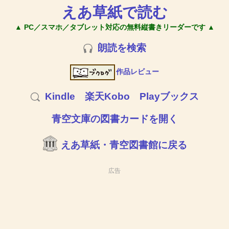
えあ草紙で読む
▲ PC／スマホ／タブレット対応の無料縦書きリーダーです ▲
朗読を検索
作品レビュー
Kindle
楽天Kobo
Playブックス
青空文庫の図書カードを開く
えあ草紙・青空図書館に戻る
広告