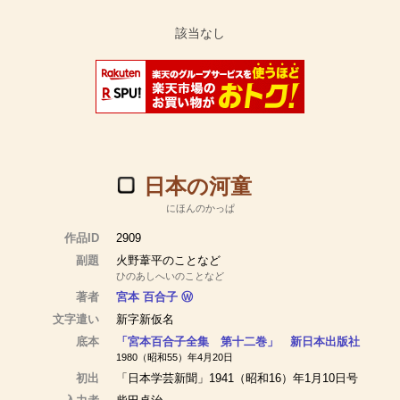
日本の河童
にほんのかっぱ
作品ID
2909
副題
火野葦平のことなど
ひのあしへいのことなど
著者
宮本 百合子
Ⓦ
文字遣い
新字新仮名
底本
「宮本百合子全集 第十二巻」 新日本出版社
1980（昭和55）年4月20日
初出
「日本学芸新聞」1941（昭和16）年1月10日号