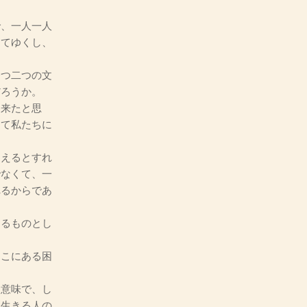
、一人一人
してゆくし、
つ二つの文
だろうか。
来たと思
して私たちに
えるとすれ
でなくて、一
れるからであ
るものとし
こにある困
意味で、し
て生きる人の