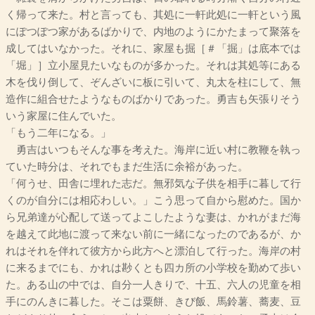
く帰って来た。村と言っても、其処に一軒此処に一軒という風
にぽつぽつ家があるばかりで、内地のようにかたまって聚落を
成してはいなかった。それに、家屋も掘［＃「掘」は底本では
「堀」］立小屋見たいなものが多かった。それは其処等にある
木を伐り倒して、ぞんざいに板に引いて、丸太を柱にして、無
造作に組合せたようなものばかりであった。勇吉も矢張りそう
いう家屋に住んでいた。
「もう二年になる。」
勇吉はいつもそんな事を考えた。海岸に近い村に教鞭を執っ
ていた時分は、それでもまだ生活に余裕があった。
「何うせ、田舎に埋れた志だ。無邪気な子供を相手に暮して行
くのが自分には相応わしい。」こう思って自から慰めた。国か
ら兄弟達が心配して送ってよこしたような妻は、かれがまだ海
を越えて此地に渡って来ない前に一緒になったのであるが、か
れはそれを伴れて彼方から此方へと漂泊して行った。海岸の村
に来るまでにも、かれは尠くとも四カ所の小学校を勤めて歩い
た。ある山の中では、自分一人きりで、十五、六人の児童を相
手にのんきに暮した。そこは粟餅、きび飯、馬鈴薯、蕎麦、豆