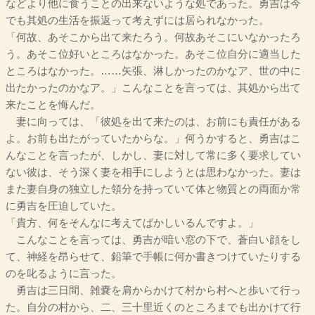
などより他に食うことの出来ないような処であった。勇吉は今
でも其処の生活を振返って考えずには居られなかった。
「何故、あそこから出て来たろう。何故あそこにいなかったろ
う。あそこ位好いところはなかった。あそこ位自分に適当した
ところはなかった。……矢張、淋しかったのかなア、世の中に
出たかったのかなア。」こんなことを言っては、其処から出て
来たことを悔んだ。
妻に向っては、「彼処を出て来たのは、お前にも責任がある
よ。お前も出たがっていたからな。」何うかすると、勇吉はこ
んなことを言ったが、しかし、妻に対して常に多く要求してい
ない彼は、そう深く妻を相手にしようとは思わなかった。妻は
また妻自身の独立した領分を持っていて体と物質との両面か常
に勇吉を圧迫していた。
「貴方、何をそんなに考えてばかしいるんですよ。」
こんなことを言っては、勇吉が暗い窓の下で、蒼白い顔をし
て、神経を昂らせて、鉛筆で手帳に何か書きつけていたりする
のを叱るように言った。
勇吉は三日間、雑嚢を肩からかけて村から村へと歩いて行っ
た。自分の村から、二、三十里近くのところまでも出かけて行