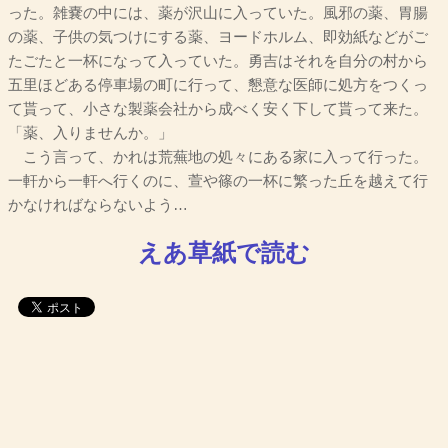
った。雑嚢の中には、薬が沢山に入っていた。風邪の薬、胃腸
の薬、子供の気つけにする薬、ヨードホルム、即効紙などがご
たごたと一杯になって入っていた。勇吉はそれを自分の村から
五里ほどある停車場の町に行って、懇意な医師に処方をつくっ
て貰って、小さな製薬会社から成べく安く下して貰って来た。
「薬、入りませんか。」
こう言って、かれは荒蕪地の処々にある家に入って行った。
一軒から一軒へ行くのに、萱や篠の一杯に繁った丘を越えて行
かなければならないよう…
えあ草紙で読む