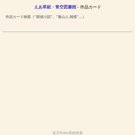
えあ草紙・青空図書館
- 作品カード
作品カード検索（"探偵小説"、"魯山人 雑煮"…）
楽天Kobo表紙検索