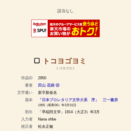
トコヨゴヨミ
トコヨゴヨミ
作品ID
2950
著者
田山 花袋
Ⓦ
文字遣い
新字新仮名
底本
「日本プロレタリア文学大系 序」 三一書房
1955（昭和30）年3月31日
初出
「早稲田文学」1914（大正3）年3月
入力者
Nana ohbe
校正者
松永正敏