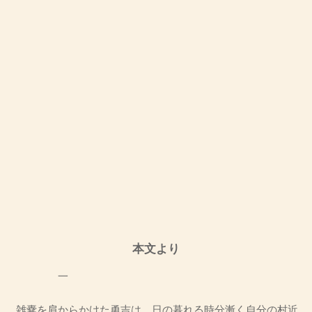
本文より
一
雑嚢を肩からかけた勇吉は、日の暮れる時分漸く自分の村近