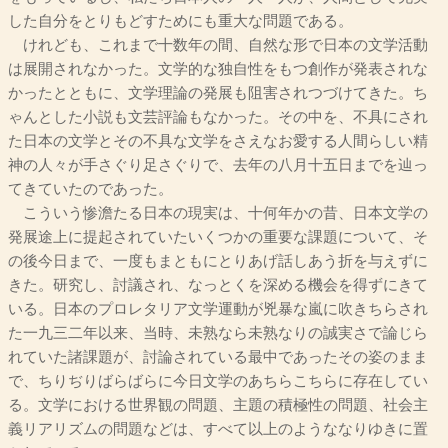
した自分をとりもどすためにも重大な問題である。
けれども、これまで十数年の間、自然な形で日本の文学活動
は展開されなかった。文学的な独自性をもつ創作が発表されな
かったとともに、文学理論の発展も阻害されつづけてきた。ち
ゃんとした小説も文芸評論もなかった。その中を、不具にされ
た日本の文学とその不具な文学をさえなお愛する人間らしい精
神の人々が手さぐり足さぐりで、去年の八月十五日までを辿っ
てきていたのであった。
こういう惨澹たる日本の現実は、十何年かの昔、日本文学の
発展途上に提起されていたいくつかの重要な課題について、そ
の後今日まで、一度もまともにとりあげ話しあう折を与えずに
きた。研究し、討議され、なっとくを深める機会を得ずにきて
いる。日本のプロレタリア文学運動が兇暴な嵐に吹きちらされ
た一九三二年以来、当時、未熟なら未熟なりの誠実さで論じら
れていた諸課題が、討論されている最中であったその姿のまま
で、ちりぢりばらばらに今日文学のあちらこちらに存在してい
る。文学における世界観の問題、主題の積極性の問題、社会主
義リアリズムの問題などは、すべて以上のようななりゆきに置