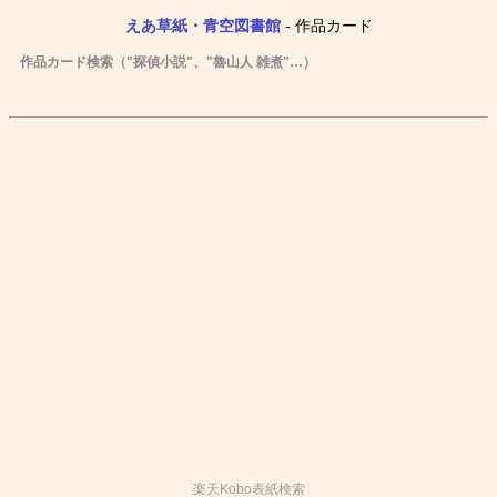
えあ草紙・青空図書館
- 作品カード
作品カード検索（"探偵小説"、"魯山人 雑煮"…）
楽天Kobo表紙検索