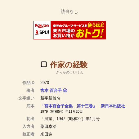
作家の経験
さっかのけいけん
作品ID
2970
著者
宮本 百合子
Ⓦ
文字遣い
新字新仮名
底本
「宮本百合子全集 第十三巻」 新日本出版社
1979（昭和54）年11月20日
初出
「展望」1947（昭和22）年1月号
入力者
柴田卓治
校正者
米田進