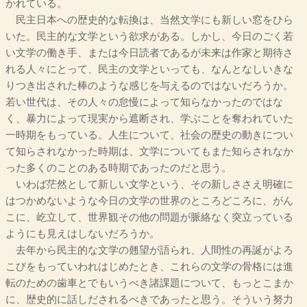
かれている。
民主日本への歴史的な転換は、当然文学にも新しい窓をひら
いた。民主的な文学という欲求がある。しかし、今日のごく若
い文学の働き手、または今日読者であるが未来は作家と期待さ
れる人々にとって、民主の文学といっても、なんとなしいきな
りつき出された棒のような感じを与えるのではないだろうか。
若い世代は、その人々の怠慢によって知らなかったのではな
く、暴力によって現実から遮断され、学ぶことを奪われていた
一時期をもっている。人生について、社会の歴史の動きについ
て知らされなかった時期は、文学についてもまた知らされなか
った多くのことのある時期であったのだと思う。
いわば茫然として新しい文学という、その新しささえ明確に
はつかめないような今日の文学の世界のところどころに、がん
こに、屹立して、世界観その他の問題が脈絡なく突立っている
ようにも見えはしないだろうか。
去年から民主的な文学の翹望が語られ、人間性の再誕がよろ
こびをもっていわれはじめたとき、これらの文学の骨格には進
転のための歯車とでもいうべき諸課題について、もっとこまか
に、歴史的に話しだされるべきであったと思う。そういう努力