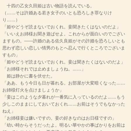
十四の乙女久田姫は古い物語を読んでいる。
（……そは許婚ある若き女子のいとも恐ろしき罪なりけ
り……）
「姫やどうぞ読まないでおくれ。妾聞きたくはないのだよ」
「いいえお姉様お聞き遊ばせよ。これからが面白いのでござい
ますもの。――許婚のある佐久良姫がその許婚を恐ろしいとも
思わず恋しい恋しい情男のもとへ忍んで行くところでございま
すもの」
「姫やどうぞ読まないでおくれ。妾は聞きたくはないのだよ」
「お姉様それでは止めましょうね。……」
姫は静かに書を伏せた。
「ああ、もう今日も日が暮れる。お部屋が大変暗くなった……
お姉様灯火を点けましょうか」
「妾はこのような夕暮れが一番気に入っているのだよ……もう
少しこのままにしておいておくれ……お前はそうでもなかった
ねえ」
「お姉様妾は嫌いですの。妾の好きなのはお日様ですの」
「幼い時からそうだったよ。明るい華やかの事ばかりをお前は