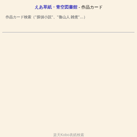
えあ草紙・青空図書館
- 作品カード
作品カード検索（"探偵小説"、"魯山人 雑煮"…）
楽天Kobo表紙検索