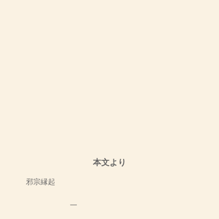
本文より
邪宗縁起
一