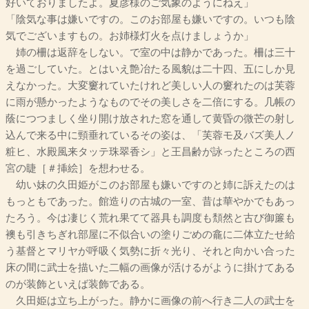
好いておりましたよ。夏彦様のご気象のようにねえ」
「陰気な事は嫌いですの。このお部屋も嫌いですの。いつも陰
気でございますもの。お姉様灯火を点けましょうか」
姉の柵は返辞をしない。で室の中は静かであった。柵は三十
を過ごしていた。とはいえ艶冶たる風貌は二十四、五にしか見
えなかった。大変窶れていたけれど美しい人の窶れたのは芙蓉
に雨が懸かったようなものでその美しさを二倍にする。几帳の
蔭につつましく坐り開け放された窓を通して黄昏の微芒の射し
込んで来る中に頸垂れているその姿は、「芙蓉モ及バズ美人ノ
粧ヒ、水殿風来タッテ珠翠香シ」と王昌齢が詠ったところの西
宮の睫［＃挿絵］を想わせる。
幼い妹の久田姫がこのお部屋も嫌いですのと姉に訴えたのは
もっともであった。館造りの古城の一室、昔は華やかでもあっ
たろう。今は凄じく荒れ果てて器具も調度も頽然と古び御簾も
襖も引きちぎれ部屋に不似合いの塗りごめの龕に二体立たせ給
う基督とマリヤが呼吸く気勢に折々光り、それと向かい合った
床の間に武士を描いた二幅の画像が活けるがように掛けてある
のが装飾といえば装飾である。
久田姫は立ち上がった。静かに画像の前へ行き二人の武士を