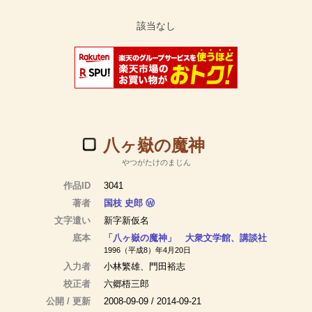
八ヶ嶽の魔神
やつがたけのまじん
作品ID
3041
著者
国枝 史郎
Ⓦ
文字遣い
新字新仮名
底本
「八ヶ嶽の魔神」 大衆文学館、講談社
1996（平成8）年4月20日
入力者
小林繁雄、門田裕志
校正者
六郷梧三郎
公開 / 更新
2008-09-09 / 2014-09-21