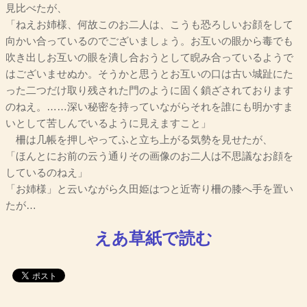
見比べたが、
「ねえお姉様、何故このお二人は、こうも恐ろしいお顔をして
向かい合っているのでございましょう。お互いの眼から毒でも
吹き出しお互いの眼を潰し合おうとして睨み合っているようで
はございませぬか。そうかと思うとお互いの口は古い城趾にた
った二つだけ取り残された門のように固く鎖ざされております
のねえ。……深い秘密を持っていながらそれを誰にも明かすま
いとして苦しんでいるように見えますこと」
柵は几帳を押しやってふと立ち上がる気勢を見せたが、
「ほんとにお前の云う通りその画像のお二人は不思議なお顔を
しているのねえ」
「お姉様」と云いながら久田姫はつと近寄り柵の膝へ手を置い
たが…
えあ草紙で読む