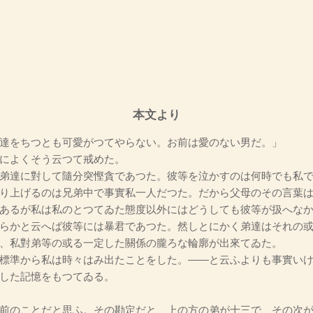
本文より
達をちつとも可愛がつてやらない。お前は愛のない男だ。」
によくそう云つて戒めた。
弟達に對して隨分突慳貪であつた。彼等を泣かすのは何時でも私で
り上げるのは兄弟中で事實私一人だつた。だから父母のその言葉
あるが私は私のとつてゐた態度以外にはどうしても彼等が扱へな
らかと云へば彼等には暴君であつた。然しとにかく弟達はそれの或
、私對弟等の或る一定した關係の朧ろな輪廓が出來てゐた。
標準から私は時々はみ出たことをした。――と云ふよりも事實いけ
した記憶をもつてゐる。
前のことだと思ふ。その勘定だと、上の方の弟が十三で、その次が