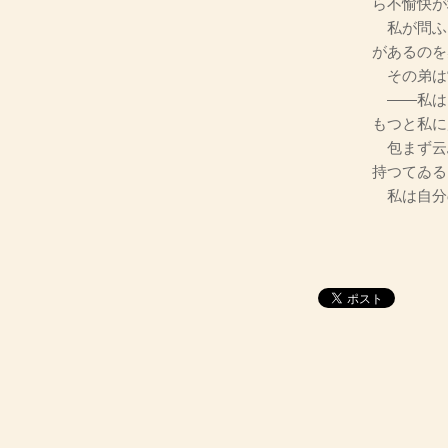
ら不愉快が
私が問ふ
があるのを
その弟は
――私は
もつと私に
包まず云
持つてゐる
私は自分