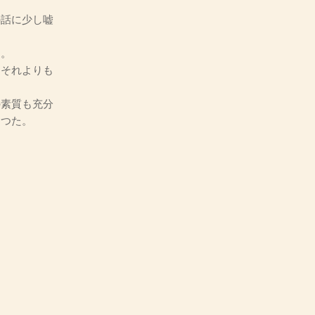
話に少し嘘
た。
それよりも
素質も充分
云つた。