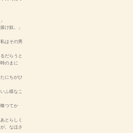
。」
拔け奴。」
私はその男
るだらうと
何時のまに
たにちがひ
いふ樣なこ
に喰つてかゝ
あとらしく
たが、なほさ