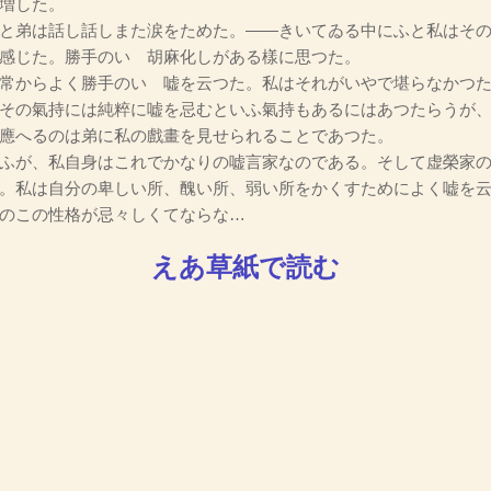
増した。
と弟は話し話しまた涙をためた。――きいてゐる中にふと私はその
感じた。勝手のいゝ胡麻化しがある樣に思つた。
常からよく勝手のいゝ嘘を云つた。私はそれがいやで堪らなかつ
その氣持には純粹に嘘を忌むといふ氣持もあるにはあつたらうが、
應へるのは弟に私の戲畫を見せられることであつた。
ふが、私自身はこれでかなりの嘘言家なのである。そして虚榮家の
。私は自分の卑しい所、醜い所、弱い所をかくすためによく嘘を
のこの性格が忌々しくてならな…
えあ草紙で読む