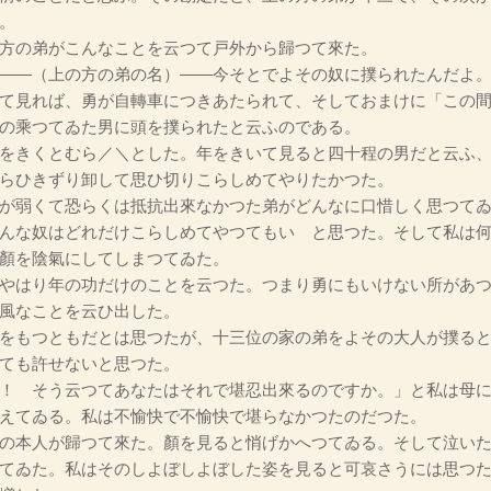
。
方の弟がこんなことを云つて戸外から歸つて來た。
――（上の方の弟の名）――今そとでよその奴に撲られたんだよ
て見れば、勇が自轉車につきあたられて、そしておまけに「この間
の乘つてゐた男に頭を撲られたと云ふのである。
をきくとむら／＼とした。年をきいて見ると四十程の男だと云ふ、
らひきずり卸して思ひ切りこらしめてやりたかつた。
が弱くて恐らくは抵抗出來なかつた弟がどんなに口惜しく思つてゐ
んな奴はどれだけこらしめてやつてもいゝと思つた。そして私は
顏を陰氣にしてしまつてゐた。
やはり年の功だけのことを云つた。つまり勇にもいけない所があつ
風なことを云ひ出した。
をもつともだとは思つたが、十三位の家の弟をよその大人が撲ると
ても許せないと思つた。
！ そう云つてあなたはそれで堪忍出來るのですか。」と私は母
えてゐる。私は不愉快で不愉快で堪らなかつたのだつた。
の本人が歸つて來た。顏を見ると悄げかへつてゐる。そして泣いた
てゐた。私はそのしよぼしよぼした姿を見ると可哀さうには思つ