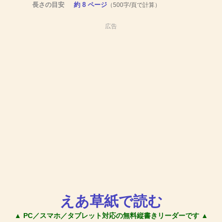
長さの目安
約 8 ページ
（500字/頁で計算）
広告
えあ草紙で読む
▲ PC／スマホ／タブレット対応の無料縦書きリーダーです ▲