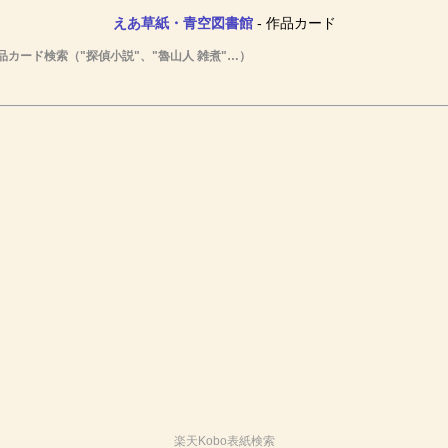
えあ草紙・青空図書館
- 作品カード
品カード検索（"探偵小説"、"魯山人 雑煮"…）
楽天Kobo表紙検索