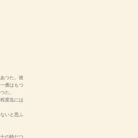
あつた。彼
は一應はもつ
かつた。
程度迄には
ないと思ふ
十の時だつ