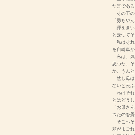
た筈である
その下の
「勇ちやん
譯をきい
と云つてそ
私はそれ
を自轉車か
私は、氣
思つた。そ
か、うんと
然し母は
ないと云ふ
私はそれ
とはどうし
「お母さん
つたのを覺
そこへそ
頬がよごれ