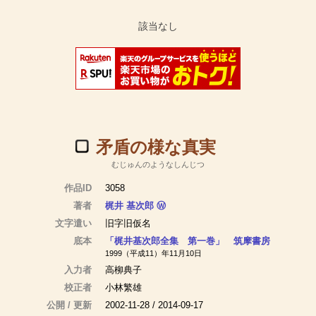
矛盾の様な真実
むじゅんのようなしんじつ
作品ID
3058
著者
梶井 基次郎
Ⓦ
文字遣い
旧字旧仮名
底本
「梶井基次郎全集 第一巻」 筑摩書房
1999（平成11）年11月10日
入力者
高柳典子
校正者
小林繁雄
公開 / 更新
2002-11-28 / 2014-09-17