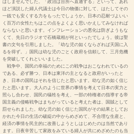
はしませんでした。「政治は台所へ直通する」といって、あれ
ほど演説した婦人代議士は今日の物価に対して、はたしてその
一銭でも安くする力をもったでしょうか。日本の忍耐づよいい
く百万の女性たちはこの点をよくよく思いかえしてみなければ
ならないと思います。インフレーションの悪化は防ぎようもな
くて、先日のラジオで石橋蔵相が何といったでしょう。彼は聖
書の文句を引用しました。「幼な児の如くならざれば天国に入
るを得ず。」国民は幼な児のごとく政府を信頼して、三月危機
を突破してくれといいました。
戦争中、国民の幸福のためにこの戦争はおこなわれているの
である、必ず勝つ、日本は東洋の主となると政府がいったと
き、日本の国民はそれを信じたと思います。幼な児の如く信じ
たと思います。大人のように世界の事情を考えて日本の実力と
照らし合わせ、国民の犠牲を考え、一部の特権者の指導する帝
国主義の侵略戦争はまちがっていると考えた者は、国賊として
罰せられました。幼な児の如く信じた国民がその結果としてお
かれた今日の生活の破綻の中からめざめて、不合理な生産と、
経済の事情を民主的に改善しようとしはじめたのは当然であり
ます。日夜辛苦して家政をみている婦人が共にめざめたのも当