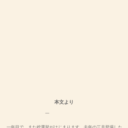
本文より
一
一年目で、また総選挙がはじまります。去年の三月登場した