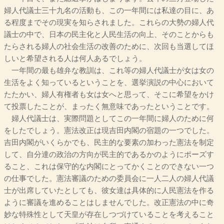
婦人代議士三十九名の活動も、この一年間には私達の目に、あ
る程度までその現実を知らされました。これらの大勢の婦人代
議士の中で、日本の民主化と人民生活の向上、そのことからも
たらされる婦人の社会生活の改善のために、次回も当選してほ
しいと希望される人は何人あるでしょう。
一年間の最も雄弁な教訓は、これ等の婦人代議士が女は女の
生活をよく知っているということを、選挙演説の中心において
たたかい、婦人有権者も女は女へと思って、そこに希望をかけ
て投票したことが、まったく無意味であったということです。
婦人代議士は、実際問題としてこの一年間に婦人のために何
をしたでしょう。憲法改正は現吉田内閣の宿題の一つでした。
吉田内閣がいくらかでも、民主的な要素の加わった憲法を制定
して、自分達の政治の方向が民主的であるかのようにポーズす
ること、これは保守的な内閣にとってかくことのできない一つ
の仕事でした。憲法審議のための委員会に一人二人の婦人代議
士が出席していたとしても、彼女達は具体的に人民憲法を作る
ように審議を進めることはしませんでした。改正憲法の中に奇
妙な特殊性として天皇が存在しつづけていることを考えること