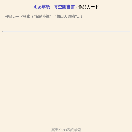
えあ草紙・青空図書館
- 作品カード
作品カード検索（"探偵小説"、"魯山人 雑煮"…）
楽天Kobo表紙検索