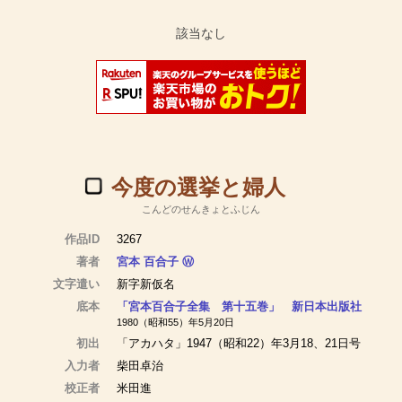
今度の選挙と婦人
こんどのせんきょとふじん
作品ID
3267
著者
宮本 百合子
Ⓦ
文字遣い
新字新仮名
底本
「宮本百合子全集 第十五巻」 新日本出版社
1980（昭和55）年5月20日
初出
「アカハタ」1947（昭和22）年3月18、21日号
入力者
柴田卓治
校正者
米田進