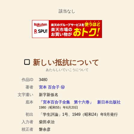
新しい抵抗について
あたらしいていこうについて
作品ID
3480
著者
宮本 百合子
Ⓦ
文字遣い
新字新仮名
底本
「宮本百合子全集 第十六巻」 新日本出版社
1980（昭和55）年6月20日
初出
「学生評論」1号、1949（昭和24）年9月発行
入力者
柴田卓治
校正者
磐余彦