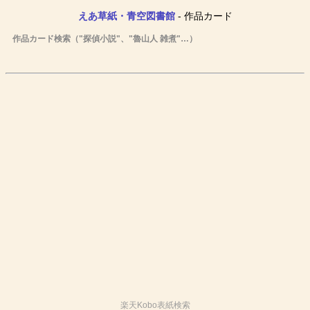
えあ草紙・青空図書館
- 作品カード
作品カード検索（"探偵小説"、"魯山人 雑煮"…）
楽天Kobo表紙検索