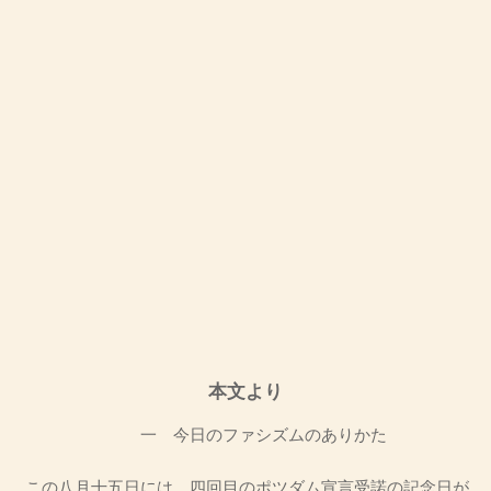
本文より
一 今日のファシズムのありかた
この八月十五日には、四回目のポツダム宣言受諾の記念日が