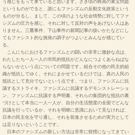
う感じをもって来ていると思います。さき頃の映画の東宝問題
というものがでると、誰にもファシズムの反動文化政策という
ものが分るし、まして、この頃のような社会情勢に対してファ
シズムの圧力を感じ、それに対して反対の声をあげない人はあ
りません。三鷹事件、下山事件の新聞記事の扱いかたなどにし
てもファシスト的な挑発の調子がつよいとみんなが感じてい
る。
こんにちにおけるファシズムとの闘いの非常に微妙な点は、
わたしたち一人一人の市民的抵抗がどんなにつよくあらねばな
らないかという点についての問題です。組合その他の民主的組
織が抵抗してゆく。それにまかせているだけでは、真の人民の
抵抗として充分でないという点です。つまり、ファシズムに抗
議するストライキ、ファシズムに抗議するデモンストレーショ
ン、ファシズムに抗議する声明書、それらの集団的な抵抗の裏
づけとして本当に一人一人が、自分の生活態度の全面でどんな
抗議を行っているか、それを明瞭に意識において見なければ、
日本の民主化を守り通し、それを前進させるための実力として
は足りないということです。
日本のファシズムの新しい方法は非常に狡猾になってきてい