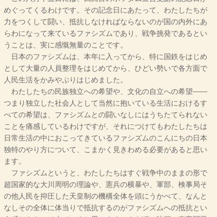
めぐってくるわけです。その記念日にあたって、わたしたちが
力をつくして闘い、抵抗しなければならないのが国の内外にあ
らわになって来ているファシズムであり、戦争挑発であるとい
うことは、実に感慨無量のことです。
日本のファシズムは、本年に入ってから、特に国鉄をはじめ
として大量の人員整理をはじめてから、ひどい勢いで各方面で
人民生活をかみやぶりはじめました。
わたしたちの民族独立への希望や、文化の自立への希望――
つまり独立した社会人として当然に抱いている生活におけるす
べての希望は、ファシズムとの闘いなしにはうちたてられない
ことを痛感しているわけですが、それにつけてもわたしたちは
日常生活の中におこってきているファシズムのこんにちの日本
独特のやり方について、こまかく見きわめる必要があると思い
ます。
ファシズムというと、わたしたちはすぐ戦争中のままの形で
超国家的な大川周明の理論や、憲兵の横暴や、軍部、検事局そ
の他人民を抑圧した天皇制の機構全体を頭にうかべて、なんと
なしその全体に体当りで抵抗するのがファシズムへの抵抗とい