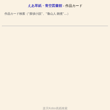
えあ草紙・青空図書館
- 作品カード
作品カード検索（"探偵小説"、"魯山人 雑煮"…）
楽天Kobo表紙検索