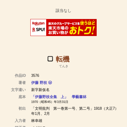
転機
てんき
作品ID
3576
著者
伊藤 野枝
Ⓦ
文字遣い
新字新仮名
底本
「伊藤野枝全集 上」 學藝書林
1970（昭和45）年3月31日
初出
「文明批判 第一巻第一号、第二号」1918（大正7）
年1月、2月
入力者
林幸雄