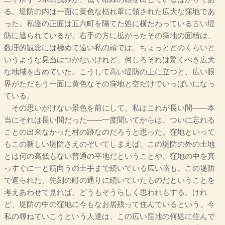
る。堤防の内は一面に黄色な枯れ葦に領された広大な窪地であ
った。私達の正面は五六町を隔てた処に横たわっている古い堤
防に遮られているが、右手の方に拡がったその窪地の面積は、
数理的観念には極めて遠い私の頭では、ちょっとどのくらいと
いうような見当はつかないけれど、何しろそれは驚くべき広大
な地域を占めていた。こうして高い堤防の上に立つと、広い眼
界がただもう一面に黄色なその窪地と空だけでいっぱいになっ
ている。
その思いがけない景色を前にして、私はこれが長い間――本
当にそれは長い間だった――一度聞いてからは、ついに忘れる
ことの出来なかった村の跡なのだろうと思った。窪地といって
もこの新しい堤防さえのぞいてしまえば、この堤防の外の土地
とは何の高低もない普通の平地だということや、窪地の中を真
っすぐに一と筋向うの土手まで続いている広い路も、この堤防
で遮られた、先刻の町の通りに続いていたものだということを
考えあわせて見れば、どうもそうらしく思われもする。けれ
ど、堤防の中の窪地に今もなお居残って住んでいるという、今
私の尋ねていこうという人達は、この広い窪地の何処に住んで