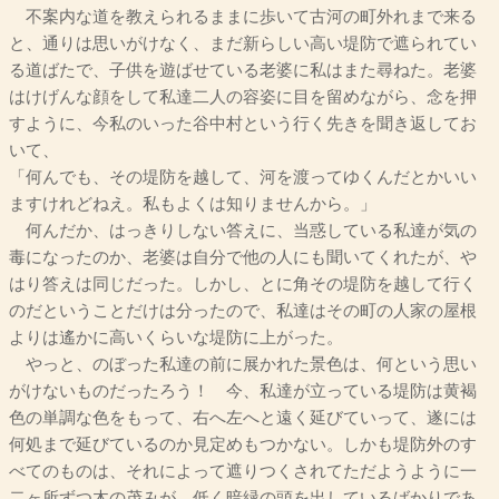
不案内な道を教えられるままに歩いて古河の町外れまで来る
と、通りは思いがけなく、まだ新らしい高い堤防で遮られてい
る道ばたで、子供を遊ばせている老婆に私はまた尋ねた。老婆
はけげんな顔をして私達二人の容姿に目を留めながら、念を押
すように、今私のいった谷中村という行く先きを聞き返してお
いて、
「何んでも、その堤防を越して、河を渡ってゆくんだとかいい
ますけれどねえ。私もよくは知りませんから。」
何んだか、はっきりしない答えに、当惑している私達が気の
毒になったのか、老婆は自分で他の人にも聞いてくれたが、や
はり答えは同じだった。しかし、とに角その堤防を越して行く
のだということだけは分ったので、私達はその町の人家の屋根
よりは遙かに高いくらいな堤防に上がった。
やっと、のぼった私達の前に展かれた景色は、何という思い
がけないものだったろう！ 今、私達が立っている堤防は黄褐
色の単調な色をもって、右へ左へと遠く延びていって、遂には
何処まで延びているのか見定めもつかない。しかも堤防外のす
べてのものは、それによって遮りつくされてただようように一
二ヶ所ずつ木の茂みが、低く暗緑の頭を出しているばかりであ