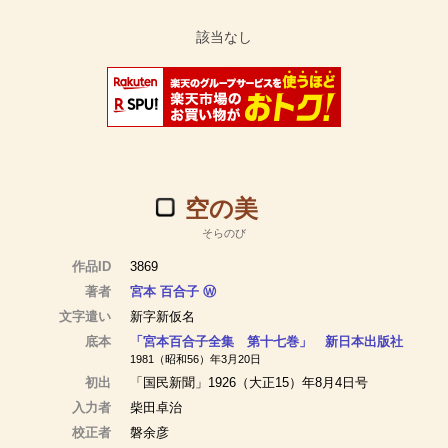
空の美
そらのび
作品ID
3869
著者
宮本 百合子
Ⓦ
文字遣い
新字新仮名
底本
「宮本百合子全集 第十七巻」 新日本出版社
1981（昭和56）年3月20日
初出
「国民新聞」1926（大正15）年8月4日号
入力者
柴田卓治
校正者
磐余彦