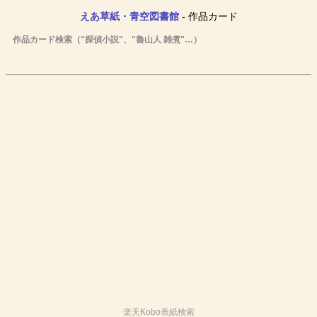
えあ草紙・青空図書館
- 作品カード
作品カード検索（"探偵小説"、"魯山人 雑煮"…）
楽天Kobo表紙検索