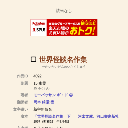
世界怪談名作集
せかいかいだんめいさくしゅう
作品ID
4092
副題
15 幽霊
15 ゆうれい
著者
モーパッサン ギ・ド
Ⓦ
翻訳者
岡本 綺堂
Ⓦ
文字遣い
新字新仮名
底本
「世界怪談名作集 下」 河出文庫、河出書房新社
1987（昭和62）年9月4日