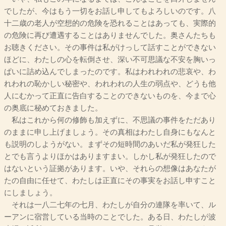
でしたが、今はもう一切をお話し申してもよろしいのです。八
十二歳の老人が空想的の危険を恐れることはあっても、実際的
の危険に再び遭遇することはありませんでした。奥さんたちも
お聴きください。その事件は私がけっして話すことができない
ほどに、わたしの心を転倒させ、深い不可思議な不安を胸いっ
ぱいに詰め込んでしまったのです。私はわれわれの悲哀や、わ
れわれの恥かしい秘密や、われわれの人生の弱点や、どうも他
人にむかって正直に告白することのできないものを、今まで心
の奥底に秘めておきました。
私はこれから何の修飾も加えずに、不思議の事件をただあり
のままに申し上げましょう。その真相はわたし自身にもなんと
も説明のしようがない。まずその短時間のあいだ私が発狂した
とでも言うよりほかはありますまい。しかし私が発狂したので
はないという証拠があります。いや、それらの想像はあなたが
たの自由に任せて、わたしは正直にその事実をお話し申すこと
にしましょう。
それは一八二七年の七月、わたしが自分の連隊を率いて、ル
ーアンに宿営している当時のことでした。ある日、わたしが波