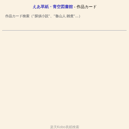
えあ草紙・青空図書館
- 作品カード
作品カード検索（"探偵小説"、"魯山人 雑煮"…）
楽天Kobo表紙検索