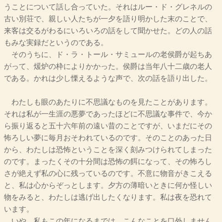
うことについて話し合っていた。それはルー・ド・グレネルの
古い別荘で、親しい人たちが一夕を語り明かした末のことで、
来客は交るがわるにいろいろの話をして聞かせた。どの人の話
もみな実録だというのである。
そのうちに、ド・ラ・トール・サミュールの老侯爵が起ちあ
がって、煖炉の枠によりかかった。侯爵は当年八十二歳の老人
である。かれは少し慄えるような声で、次の話を語り出した。
わたしも眼のあたりに不思議なものを見たことがあります。
それは私が一生涯の悪夢であったほどに不思議な事件で、今か
ら振り返ると五十六年前の遠い昔のことですが、いまだにその
怖ろしい夢に毎月おそわれているのです。そのことのあった日
から、わたしは恐怖ということを深く刻みつけられてしまった
のです。まったくその十分間は恐怖の餌になって、その怖ろし
さが絶えず私の心に残っているのです。不意に物音がきこえる
と、私は心からぞっとします。夕方の薄暗いときに何か怪しい
物をみると、わたしは逃げ出したくなります。私は夜を恐れて
います。
いや、私もこの年になるまでは、こんなことを口外しません