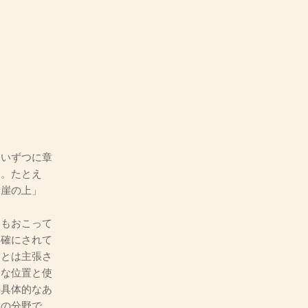
らいずつに章
た。たとえ
「崖の上」
もおこって
明確にされて
ことは主張さ
うな位置と使
の具体的なあ
学の分野で