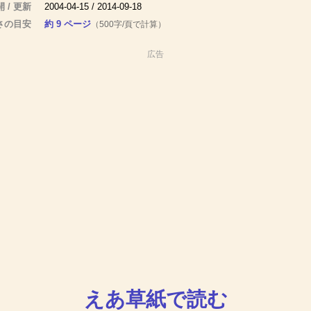
 / 更新
2004-04-15 / 2014-09-18
さの目安
約 9 ページ
（500字/頁で計算）
広告
えあ草紙で読む