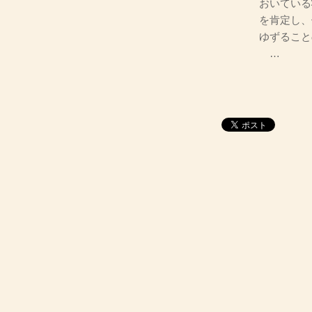
おいている
を肯定し、
ゆずること
…