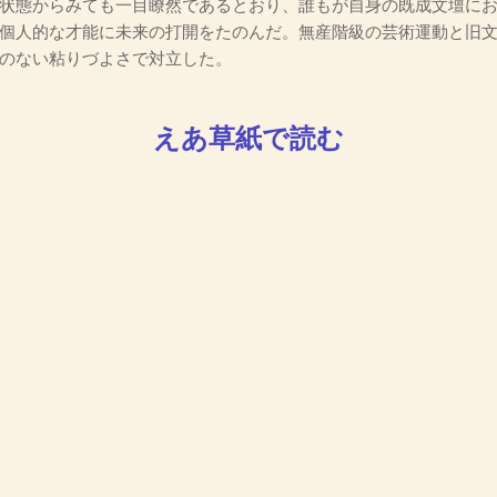
状態からみても一目瞭然であるとおり、誰もが自身の既成文壇に
個人的な才能に未来の打開をたのんだ。無産階級の芸術運動と旧
のない粘りづよさで対立した。
えあ草紙で読む