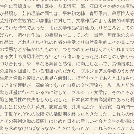
生的に宮嶋資夫、葉山嘉樹、前田河広一郎、江口渙その他の無産
が登場し、芸術理論の面では、平林初之輔、青野季吉、蔵原惟人
芸批評の主観的な印象批評に対して、文学作品のより客観的科学
れていた時代であった。また文学作品の評価のよりどころとして
げられ「調べた作品」の要望もおこっていた。当時、無産派の文
作品は、どれもそれぞれの作者の生活より自然発生的にその貧に
の憎悪などが描かれたもので、つきつめてみればそれがこれまで
きる文士の身辺小説でないという違いをもっただけのものが多か
づり合わせ」や「単なる興奮と感傷」に満足しないで、労働階級
の運転を担当している階級なのだから、ブルジョア文学者のうか
生産と労働と搾取との世界を解剖し、描写すべきであると主張さ
リア文学運動が、端緒的であった自身の文学理論を一歩一歩と前進
動も旺盛に行っているのに対して、ブルジョア文学は、そのころ
退と発展性の喪失をしめしだした。日本資本主義高揚期であった
動しはじめた永井荷風、志賀直哉、芥川龍之介、菊池寛、谷崎潤
、丁度それぞれの段階での活動期を終ったときだった。これらの
とその芸術運動の擡頭しはじめた日本の新しい社会と文学の動揺
道を求めなければならなかったのであったが、これらの人々がこ