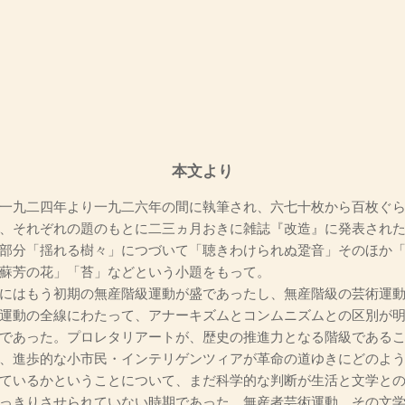
本文より
一九二四年より一九二六年の間に執筆され、六七十枚から百枚ぐ
、それぞれの題のもとに二三ヵ月おきに雑誌『改造』に発表され
部分「揺れる樹々」につづいて「聴きわけられぬ跫音」そのほか
蘇芳の花」「苔」などという小題をもって。
にはもう初期の無産階級運動が盛であったし、無産階級の芸術運動
運動の全線にわたって、アナーキズムとコンムニズムとの区別が
であった。プロレタリアートが、歴史の推進力となる階級である
、進歩的な小市民・インテリゲンツィアが革命の道ゆきにどのよ
ているかということについて、まだ科学的な判断が生活と文学と
っきりさせられていない時期であった。無産者芸術運動、その文