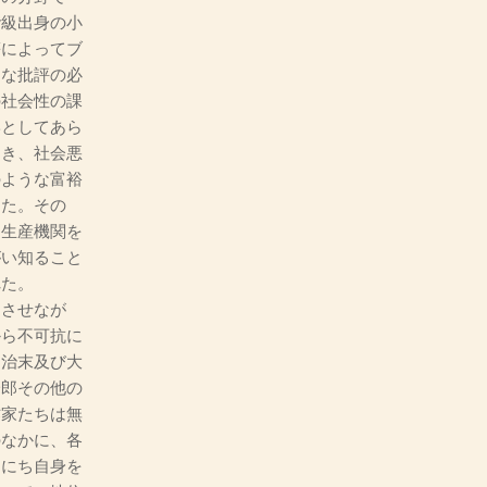
階級出身の小
等によってブ
的な批評の必
の社会性の課
学としてあら
つき、社会悪
のような富裕
った。その
は生産機関を
がい知ること
れた。
させなが
から不可抗に
明治末及び大
一郎その他の
作家たちは無
のなかに、各
んにち自身を