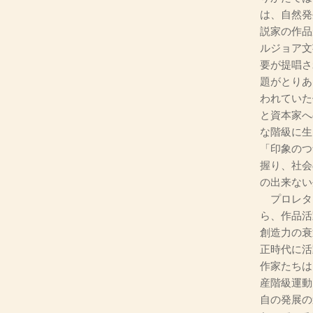
は、自然発
説家の作品
ルジョア文
要が提唱さ
題がとりあ
われていた
と資本家へ
な階級に生
「印象のつ
握り、社会
の出来ない
プロレタ
ら、作品活
創造力の衰
正時代に活
作家たちは
産階級運動
自の発展の