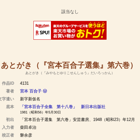
あとがき（『宮本百合子選集』第六巻）
あとがき（『みやもとゆりこせんしゅう』だいろっかん）
作品ID
4131
著者
宮本 百合子
Ⓦ
文字遣い
新字新仮名
底本
「宮本百合子全集 第十八巻」 新日本出版社
1981（昭和56）年5月30日
初出
「宮本百合子選集 第六巻」安芸書房、1948（昭和23）年12月
入力者
柴田卓治
校正者
磐余彦