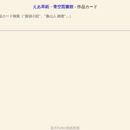
えあ草紙・青空図書館
- 作品カード
品カード検索（"探偵小説"、"魯山人 雑煮"…）
楽天Kobo表紙検索