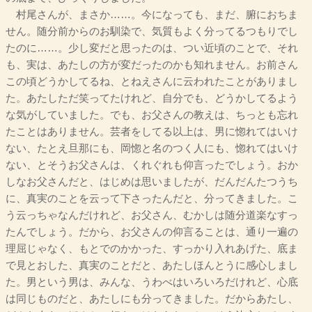
村尾さんが、まさか……。今になっても、まだ、腑におちま
せん。随分前からのお馴染で、気質もよく分ってるつもりでし
たのに……。少し変だと思ったのは、つい近頃のことで、それ
も、実は、あたしの方が変だったのかも知れません。お前さん
この頃どうかしてるね、とねえさんに云われたことがありまし
た。あたしただ笑ってたけれど、自分でも、どうかしてるよう
な気がしていました。でも、お父さんの教えは、ちっとも忘れ
たことはありません。芸者をしてる以上は、男に惚れてはいけ
ない、たとえ旦那にも、岡惚と名のつく人にも、惚れてはいけ
ない、とそうお父さんは、くれぐれも仰言ったでしょう。おか
しなお父さんだと、はじめは思いましたが、だんだんたつうち
に、真実のことを云って下さったんだと、分ってきました。こ
う云っちゃなんだけれど、お父さん、むかしは随分道楽なすっ
たんでしょう。だから、お父さんの仰言ることは、通り一遍の
理屈じゃなく、もとでのかかった、すっかり入れあげた、底ま
で見とおした、真実のことだと、あたしほんとうに感心しまし
た。男という男は、みんな、うわべはいろいろだけれど、心底
は同じものだと、あたしにも分ってきました。だからあたし、