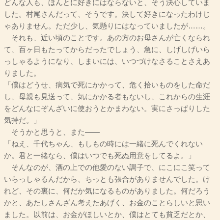
どんな人も、ほんとに好きにはならないと、そう決心していま
した。村尾さんだって、そうです。決して好きになったわけじ
ゃありません。ただ少し、気懸りにはなっていましたが……。
それも、近い頃のことです。あの方のお母さんが亡くなられ
て、百ヶ日もたってからだったでしょう、急に、しげしげいら
っしゃるようになり、しまいには、いつづけなさることさえあ
りました。
「僕はどうせ、病気で死にかかって、危く拾いものをした命だ
し、母親も見送って、気にかかる者もないし、これからの生涯
をどんなにぞんざいに使おうとかまわない。実にさっぱりした
気持だ。」
そうかと思うと、また――
「ねえ、千代ちゃん、もしもの時には一緒に死んでくれない
か。君と一緒なら、僕はいつでも死ぬ用意をしてるよ。」
そんなのが、酒の上での他愛のない調子で、にこにこ笑って
いらっしゃるんだから、ちっとも張合がありませんでした。け
れど、その裏に、何だか気になるものがありました。何だろう
かと、あたしさんざん考えたあげく、お金のことらしいと思い
ました。以前は、お金がほしいとか、僕はとても貧乏だとか、