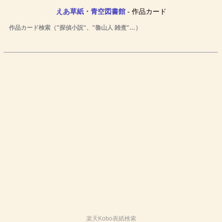
えあ草紙・青空図書館
- 作品カード
作品カード検索（"探偵小説"、"魯山人 雑煮"…）
楽天Kobo表紙検索