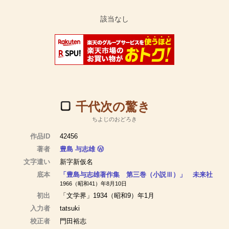
千代次の驚き
ちよじのおどろき
作品ID
42456
著者
豊島 与志雄
Ⓦ
文字遣い
新字新仮名
底本
「豊島与志雄著作集 第三巻（小説Ⅲ）」 未来社
1966（昭和41）年8月10日
初出
「文学界」1934（昭和9）年1月
入力者
tatsuki
校正者
門田裕志