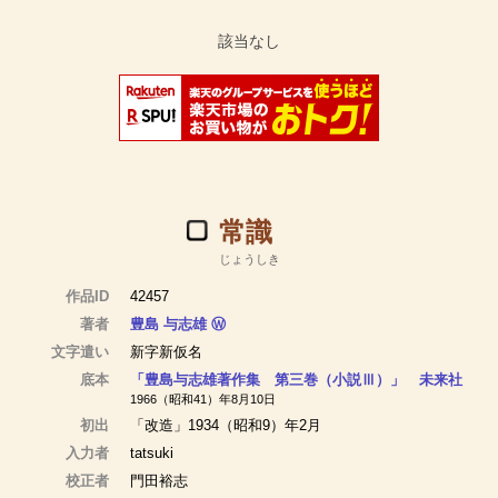
常識
じょうしき
作品ID
42457
著者
豊島 与志雄
Ⓦ
文字遣い
新字新仮名
底本
「豊島与志雄著作集 第三巻（小説Ⅲ）」 未来社
1966（昭和41）年8月10日
初出
「改造」1934（昭和9）年2月
入力者
tatsuki
校正者
門田裕志