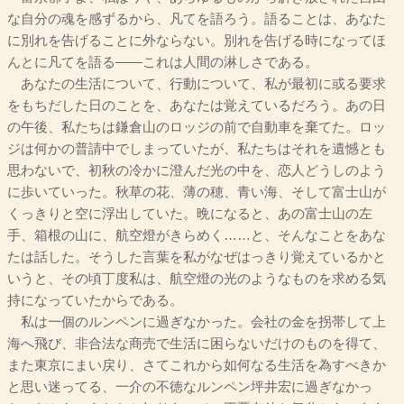
な自分の魂を感ずるから、凡てを語ろう。語ることは、あなた
に別れを告げることに外ならない。別れを告げる時になってほ
んとに凡てを語る――これは人間の淋しさである。
あなたの生活について、行動について、私が最初に或る要求
をもちだした日のことを、あなたは覚えているだろう。あの日
の午後、私たちは鎌倉山のロッジの前で自動車を棄てた。ロッ
ジは何かの普請中でしまっていたが、私たちはそれを遺憾とも
思わないで、初秋の冷かに澄んだ光の中を、恋人どうしのよう
に歩いていった。秋草の花、薄の穂、青い海、そして富士山が
くっきりと空に浮出していた。晩になると、あの富士山の左
手、箱根の山に、航空燈がきらめく……と、そんなことをあな
たは話した。そうした言葉を私がなぜはっきり覚えているかと
いうと、その頃丁度私は、航空燈の光のようなものを求める気
持になっていたからである。
私は一個のルンペンに過ぎなかった。会社の金を拐帯して上
海へ飛び、非合法な商売で生活に困らないだけのものを得て、
また東京にまい戻り、さてこれから如何なる生活を為すべきか
と思い迷ってる、一介の不徳なルンペン坪井宏に過ぎなかっ