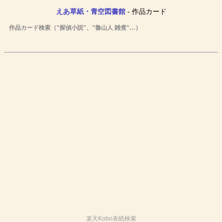
えあ草紙・青空図書館
- 作品カード
作品カード検索（"探偵小説"、"魯山人 雑煮"…）
楽天Kobo表紙検索