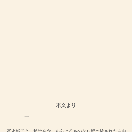
本文より
一
富永郁子よ、私は今や、あらゆるものから解き放された自由