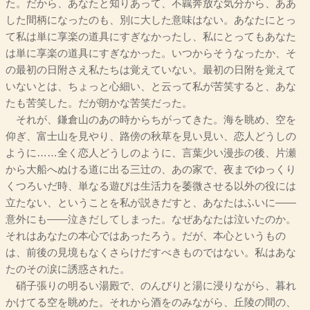
た。だから、あなたと知りあって、不覊奔放な気分から、ああ
した間柄になったのも、別に大した意味はない。あなたにとっ
て私は単に享楽の道具にすぎなかったし、私にとってもあなた
は単に享楽の道具にすぎなかった。いつからそうなったか、そ
の最初の日附さえ私たちは覚えていない。最初の日附を覚えて
いないとは、ちょっと心細い、と云って私が苦笑すると、あな
たも苦笑した。だが朗かな苦笑だった。
それが、鎌倉山のあの時からちがってきた。海を眺め、空を
仰ぎ、富士山を見やり、路傍の秋草を見い見い、恋人どうしの
ように……全く恋人どうしのように、言葉少い漫歩の後、片瀬
から大船へぬける道に出る三辻の、あの家で、夜までゆっくり
くつろいだ時、単なる遊びは生活力を萎微させる以外の役には
立たない、ということを私が説きだすと、あなたはふいに――
意外にも――泣きだしてしまった。なぜあなたは泣いたのか。
それはあなたの本心ではあったろう。だが、本心というもの
は、前後の見境もなくさらけだすべきものではない。私はあな
たのその涙に誘惑された。
硝子張りの明るい湯殿で、のんびりと湯に浸りながら、暮れ
かけてる空を眺めた。それから酒をのみながら、丘陵の間の、