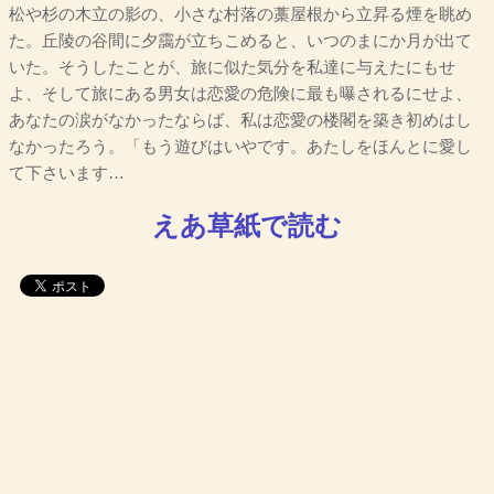
松や杉の木立の影の、小さな村落の藁屋根から立昇る煙を眺め
た。丘陵の谷間に夕靄が立ちこめると、いつのまにか月が出て
いた。そうしたことが、旅に似た気分を私達に与えたにもせ
よ、そして旅にある男女は恋愛の危険に最も曝されるにせよ、
あなたの涙がなかったならば、私は恋愛の楼閣を築き初めはし
なかったろう。「もう遊びはいやです。あたしをほんとに愛し
て下さいます…
えあ草紙で読む