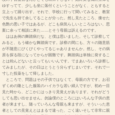
ゆすってて、少しも坐に落付くということがなく、ともすると
立上って踊り出す。それで、学校に行って聞いてみると、教室
で先生も持て余してることが分った。然し見たところ、痩せた
色艶の悪い子ではあるが、どこも病気らしいところはない。思
案に余って相談に来た……とそう母親は訴えるのです。
ははあ例の舞踏病だな、と僕は思いました。そして診察して
みると、もう確かな舞踏病です。診察の間にも、方々の随意筋
が不随意にびくびくやってるじゃありませんか。然し、その病
原を探る段になってからが困難です。舞踏病は単独に発するこ
とは殆んどないと云ってもいいんです。でまあいろいろ診察し
てみましたが、その日はとうとう分らずじまいです。それで一
寸した投薬をして帰しました。
ところで、問題はその子供ではなくて、母親の方です。お召
ずくめの隆とした服装のハイカラな若い婦人ですが、初め一目
見た時から、どこかにはっきり見覚えがあります。それがどう
しても思い出せません。勿論僕のところにはいろんな子供の患
者が来ますし、随っていろんな母親も来ますが、そういった患
者としての見覚えとはまるで違った、ごく遠いそして非常に親