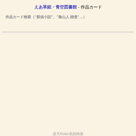
えあ草紙・青空図書館
- 作品カード
作品カード検索（"探偵小説"、"魯山人 雑煮"…）
楽天Kobo表紙検索