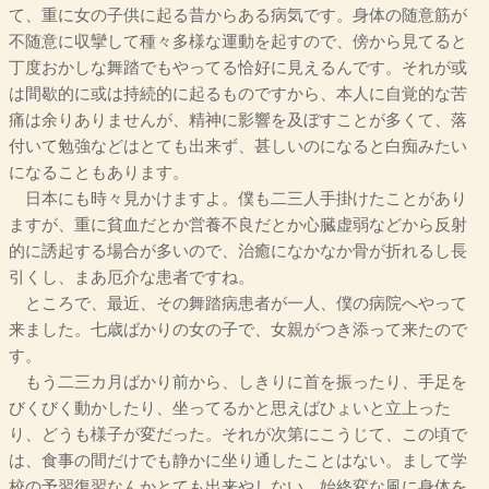
て、重に女の子供に起る昔からある病気です。身体の随意筋が
不随意に収攣して種々多様な運動を起すので、傍から見てると
丁度おかしな舞踏でもやってる恰好に見えるんです。それが或
は間歇的に或は持続的に起るものですから、本人に自覚的な苦
痛は余りありませんが、精神に影響を及ぼすことが多くて、落
付いて勉強などはとても出来ず、甚しいのになると白痴みたい
になることもあります。
日本にも時々見かけますよ。僕も二三人手掛けたことがあり
ますが、重に貧血だとか営養不良だとか心臓虚弱などから反射
的に誘起する場合が多いので、治癒になかなか骨が折れるし長
引くし、まあ厄介な患者ですね。
ところで、最近、その舞踏病患者が一人、僕の病院へやって
来ました。七歳ばかりの女の子で、女親がつき添って来たので
す。
もう二三カ月ばかり前から、しきりに首を振ったり、手足を
びくびく動かしたり、坐ってるかと思えばひょいと立上った
り、どうも様子が変だった。それが次第にこうじて、この頃で
は、食事の間だけでも静かに坐り通したことはない。まして学
校の予習復習なんかとても出来やしない。始終変な風に身体を