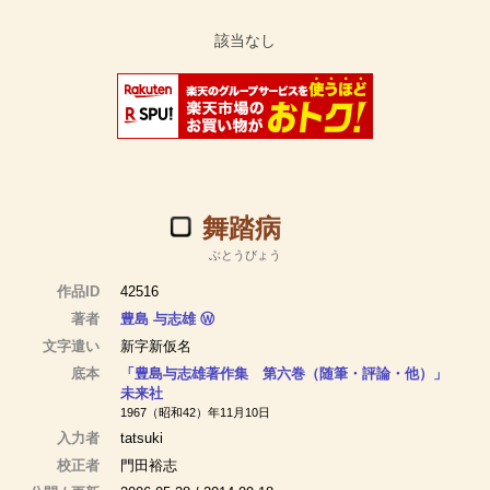
舞踏病
ぶとうびょう
作品ID
42516
著者
豊島 与志雄
Ⓦ
文字遣い
新字新仮名
底本
「豊島与志雄著作集 第六巻（随筆・評論・他）」
未来社
1967（昭和42）年11月10日
入力者
tatsuki
校正者
門田裕志