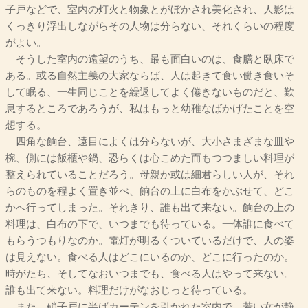
子戸などで、室内の灯火と物象とがぼかされ美化され、人影は
くっきり浮出しながらその人物は分らない、それくらいの程度
がよい。
そうした室内の遠望のうち、最も面白いのは、食膳と臥床で
ある。或る自然主義の大家ならば、人は起きて食い働き食いそ
して眠る、一生同じことを繰返してよく倦きないものだと、歎
息するところであろうが、私はもっと幼稚なばかげたことを空
想する。
四角な餉台、遠目によくは分らないが、大小さまざまな皿や
椀、側には飯櫃や鍋、恐らくは心こめた而もつつましい料理が
整えられていることだろう。母親か或は細君らしい人が、それ
らのものを程よく置き並べ、餉台の上に白布をかぶせて、どこ
かへ行ってしまった。それきり、誰も出て来ない。餉台の上の
料理は、白布の下で、いつまでも待っている。一体誰に食べて
もらうつもりなのか。電灯が明るくついているだけで、人の姿
は見えない。食べる人はどこにいるのか、どこに行ったのか。
時がたち、そしてなおいつまでも、食べる人はやって来ない。
誰も出て来ない。料理だけがなおじっと待っている。
また、硝子戸に半ばカーテンを引かれた室内で、若い女が静