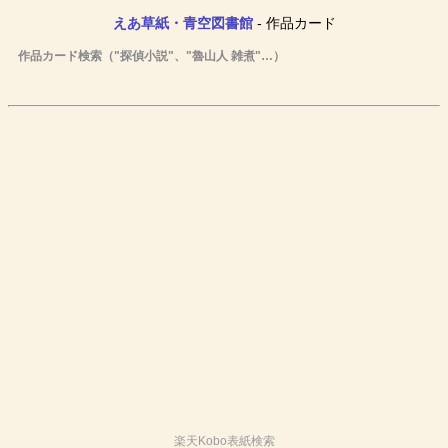
えあ草紙・青空図書館
- 作品カード
作品カード検索（"探偵小説"、"魯山人 雑煮"…）
楽天Kobo表紙検索