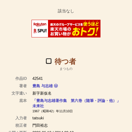
待つ者
まつもの
作品ID
42541
著者
豊島 与志雄
Ⓦ
文字遣い
新字新仮名
底本
「豊島与志雄著作集 第六巻（随筆・評論・他）」
未来社
1967（昭和42）年11月10日
入力者
tatsuki
校正者
門田裕志