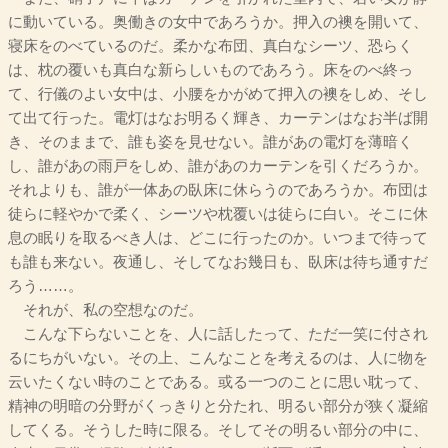
に動いている。奥働きの女中であろうか。押入の襖を開いて、
寝床をのべているのだ。柔かな布団、真白なシーツ、恐らく
は、枕の覆いも真白な新らしいものであろう。床をのべ終っ
て、行儀のよい女中は、小腰をかがめて押入の襖をしめ、そし
て出て行った。電灯はなお明るく輝き、カーテンはなお半ば開
き、そのままで、誰も姿を見せない。誰があの電灯を薄暗く
し、誰があの雨戸をしめ、誰があのカーテンを引くだろうか。
それよりも、誰が一体あの臥床に休らうのであろうか。布団は
徒らに軽やかで柔く、シーツや枕覆いは徒らに白い。そこに休
息の眠りを取るべき人は、どこに行ったのか。いつまで待って
も誰も来ない。夜通し、そしてなお幾日も、臥床は待ち通すだ
ろう……。
それが、私の空想なのだ。
こんな下らないことを、人に話したって、ただ一笑に付され
るにちがいない。その上、こんなことを考えるのは、人に物を
云いたくない時のことである。或る一つのことに思い耽って、
精神の明暗の分野がくっきりと分たれ、明るい部分が狭く凝縮
してくる。そうした時に限る。そしてその明るい部分の中に、