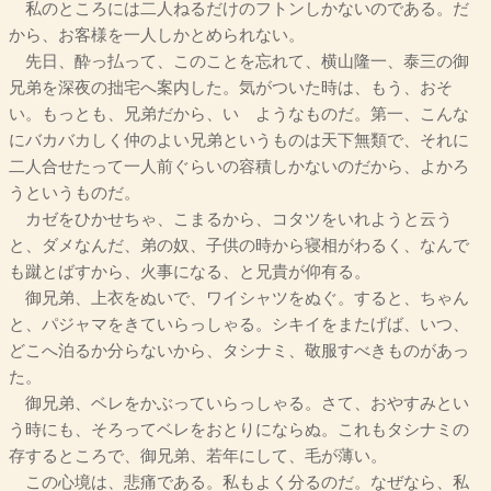
私のところには二人ねるだけのフトンしかないのである。だ
から、お客様を一人しかとめられない。
先日、酔っ払って、このことを忘れて、横山隆一、泰三の御
兄弟を深夜の拙宅へ案内した。気がついた時は、もう、おそ
い。もっとも、兄弟だから、いゝようなものだ。第一、こんな
にバカバカしく仲のよい兄弟というものは天下無類で、それに
二人合せたって一人前ぐらいの容積しかないのだから、よかろ
うというものだ。
カゼをひかせちゃ、こまるから、コタツをいれようと云う
と、ダメなんだ、弟の奴、子供の時から寝相がわるく、なんで
も蹴とばすから、火事になる、と兄貴が仰有る。
御兄弟、上衣をぬいで、ワイシャツをぬぐ。すると、ちゃん
と、パジャマをきていらっしゃる。シキイをまたげば、いつ、
どこへ泊るか分らないから、タシナミ、敬服すべきものがあっ
た。
御兄弟、ベレをかぶっていらっしゃる。さて、おやすみとい
う時にも、そろってベレをおとりにならぬ。これもタシナミの
存するところで、御兄弟、若年にして、毛が薄い。
この心境は、悲痛である。私もよく分るのだ。なぜなら、私