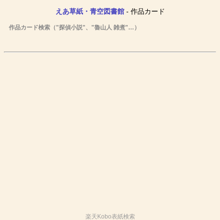
えあ草紙・青空図書館
- 作品カード
作品カード検索（"探偵小説"、"魯山人 雑煮"…）
楽天Kobo表紙検索