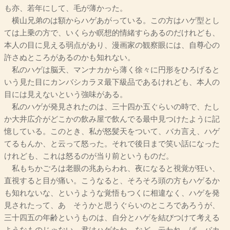
も亦、若年にして、毛が薄かった。
横山兄弟のは額からハゲあがっている。この方はハゲ型とし
ては上乗の方で、いくらか瞑想的情緒すらあるのだけれども、
本人の目に見える弱点があり、漫画家の観察眼には、自尊心の
許さぬところがあるのかも知れない。
私のハゲは脳天、マンナカから薄く徐々に円形をひろげると
いう見た目にカンバシカラヌ最下級品であるけれども、本人の
目には見えないという強味がある。
私のハゲが発見されたのは、三十四か五ぐらいの時で、たし
か大井広介がどこかの飲み屋で飲んでる最中見つけたように記
憶している。このとき、私が怒髪天をついて、バカ言え、ハゲ
てるもんか、と云って怒った。それで後日まで笑い話になった
けれども、これは怒るのが当り前というものだ。
私もちかごろは老眼の兆あらわれ、夜になると視覚が狂い、
直視すると目が痛い。こうなると、そろそろ頭の方もハゲるか
も知れないな、というような覚悟もつくに相違なく、ハゲを発
見されたって、あゝそうかと思うぐらいのところであろうが、
三十四五の年齢というものは、自分とハゲを結びつけて考える