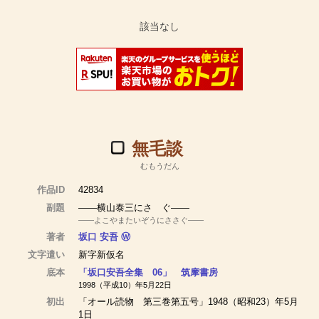
無毛談
むもうだん
作品ID
42834
副題
――横山泰三にさゝぐ――
――よこやまたいぞうにささぐ――
著者
坂口 安吾
Ⓦ
文字遣い
新字新仮名
底本
「坂口安吾全集 06」 筑摩書房
1998（平成10）年5月22日
初出
「オール読物 第三巻第五号」1948（昭和23）年5月
1日