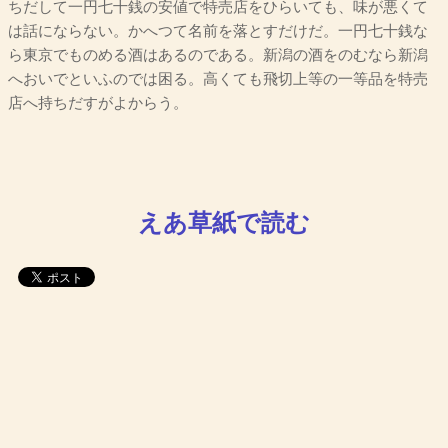
ちだして一円七十銭の安値で特売店をひらいても、味が悪くて
は話にならない。かへつて名前を落とすだけだ。一円七十銭な
ら東京でものめる酒はあるのである。新潟の酒をのむなら新潟
へおいでといふのでは困る。高くても飛切上等の一等品を特売
店へ持ちだすがよからう。
えあ草紙で読む