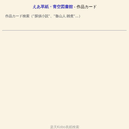
えあ草紙・青空図書館
- 作品カード
作品カード検索（"探偵小説"、"魯山人 雑煮"…）
楽天Kobo表紙検索