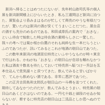
新潟へ帰ることはめつたにないが、先年村山政司氏等の個人
展を新潟新聞楼上にひらいたとき、私も三週間ほど新潟に泊つ
た。展覧会より呑みまはるのが忙しくて商売のやうな有様だつ
たが、驚いたのは新潟の酒が安くてうまいことだつた。屋台店
の酒すら充分のめるのである。和田成章氏の案内で「おきな」
といふ待合で鯨飲した時は待合酒の素晴らしさに一驚した。
我々の考へでは菊か桜か白鷹のそれも純粋な生一本だらうとい
ふのであつたが、訊いてみるとこれが地酒の朝日山であつた。
この数年来新潟の地酒宣伝特売といふやうなものが時々東京
で行はれる。かねがね「おきな」の朝日山が念頭を離れなかつ
た私は酒友十数名を待たしておいて特売所へ駈つけ一升詰を五
本仕込んで意気揚々と戻つてきた。飲んでみると甘いばかり
で、てんから飲めない酒である。非常に悪評であつた。
この正月古田島和太郎氏が朝日山の一斗樽を送つてくれた。
期待してゐなかつたのだが、飲んでみるとうまい。特売展の朝
日山のあくどさはないのである。一円七十銭と値段のせゐか知
らないが、察するに特売店の朝日山は二流品としか思へぬので
ある。