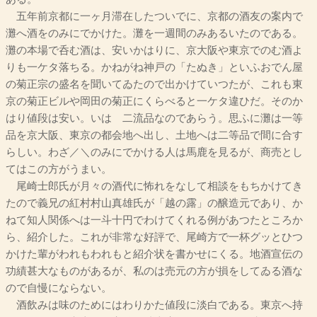
五年前京都に一ヶ月滞在したついでに、京都の酒友の案内で
灘へ酒をのみにでかけた。灘を一週間のみあるいたのである。
灘の本場で呑む酒は、安いかはりに、京大阪や東京でのむ酒よ
りも一ケタ落ちる。かねがね神戸の「たぬき」といふおでん屋
の菊正宗の盛名を聞いてゐたので出かけていつたが、これも東
京の菊正ビルや岡田の菊正にくらべると一ケタ違ひだ。そのか
はり値段は安い。いはゞ二流品なのであらう。思ふに灘は一等
品を京大阪、東京の都会地へ出し、土地へは二等品で間に合す
らしい。わざ／＼のみにでかける人は馬鹿を見るが、商売とし
てはこの方がうまい。
尾崎士郎氏が月々の酒代に怖れをなして相談をもちかけてき
たので義兄の紅村村山真雄氏が「越の露」の醸造元であり、か
ねて知人関係へは一斗十円でわけてくれる例があつたところか
ら、紹介した。これが非常な好評で、尾崎方で一杯グッとひつ
かけた輩がわれもわれもと紹介状を書かせにくる。地酒宣伝の
功績甚大なものがあるが、私のは売元の方が損をしてゐる酒な
ので自慢にならない。
酒飲みは味のためにはわりかた値段に淡白である。東京へ持