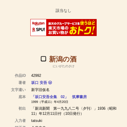
新潟の酒
にいがたのさけ
作品ID
42992
著者
坂口 安吾
Ⓦ
文字遣い
新字旧仮名
底本
「坂口安吾全集 02」 筑摩書房
1999（平成11）年4月20日
初出
「新潟新聞 第一九九八二号〈夕刊〉」1936（昭和
11）年12月11日付（10日発行）
入力者
tatsuki