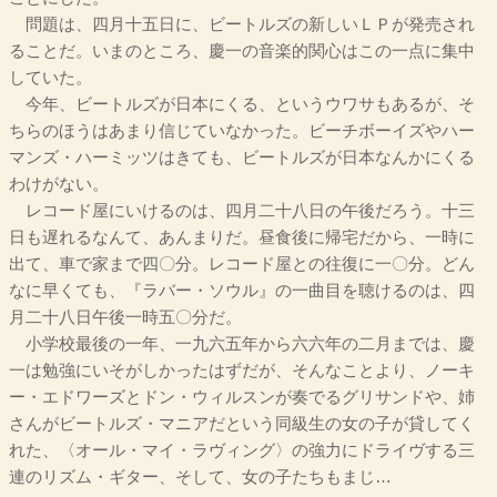
問題は、四月十五日に、ビートルズの新しいＬＰが発売され
ることだ。いまのところ、慶一の音楽的関心はこの一点に集中
していた。
今年、ビートルズが日本にくる、というウワサもあるが、そ
ちらのほうはあまり信じていなかった。ビーチボーイズやハー
マンズ・ハーミッツはきても、ビートルズが日本なんかにくる
わけがない。
レコード屋にいけるのは、四月二十八日の午後だろう。十三
日も遅れるなんて、あんまりだ。昼食後に帰宅だから、一時に
出て、車で家まで四〇分。レコード屋との往復に一〇分。どん
なに早くても、『ラバー・ソウル』の一曲目を聴けるのは、四
月二十八日午後一時五〇分だ。
小学校最後の一年、一九六五年から六六年の二月までは、慶
一は勉強にいそがしかったはずだが、そんなことより、ノーキ
ー・エドワーズとドン・ウィルスンが奏でるグリサンドや、姉
さんがビートルズ・マニアだという同級生の女の子が貸してく
れた、〈オール・マイ・ラヴィング〉の強力にドライヴする三
連のリズム・ギター、そして、女の子たちもまじ…