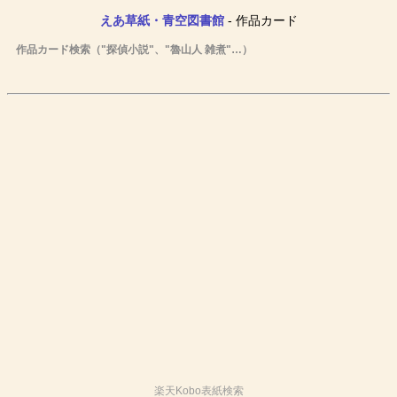
えあ草紙・青空図書館
- 作品カード
作品カード検索（"探偵小説"、"魯山人 雑煮"…）
楽天Kobo表紙検索