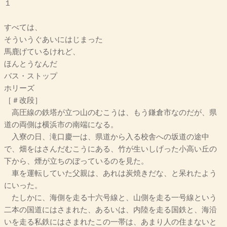
１
すべては、
そういうぐあいにはじまった
馬鹿げているけれど、
ほんとうなんだ
バス・ストップ
ホリーズ
［＃改段］
高圧線の鉄塔が立つ山のむこうは、もう鎌倉市なのだが、県
道の両側は横浜市の南端になる。
入寮の日、滝口慶一は、県道から入る校舎への坂道の途中
で、畑をはさんだむこうにある、竹が生いしげった小高い丘の
下から、煙が立ちのぼっているのを見た。
車を運転していた父親は、あれは炭焼きだな、と呆れたよう
にいった。
たしかに、海側を走る十六号線と、山側を走る一号線という
二本の国道にはさまれた、あるいは、内陸を走る国鉄と、海沿
いを走る私鉄にはさまれたこの一帯は、あまり人の住まないと