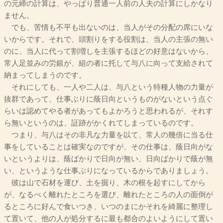
の元締の計算は、やっぱり普通一人前の人夫の計算にしかなり
ません。
でも、苦情も不平も出ないのは、当人がその分配の席にいな
いからです。それで、頭割りをする役割は、当人の主張の無い
のに、当人に代って割増しを主張するほどの好意はないから、
常人足並みの労銀が、組の者に托して与八に向って支給されて
納まってしまうのです。
それにしても、一人や二人は、与八という特種人物の力量が
抜群であって、仕事ぶりに蔭日向というものがないという点ぐ
らいは認めてやる者があってもよかろうと思われるが、それす
ら無いというのは、証跡がかくれてしまっているのです。
つまり、与八はその非凡な力量を以て、常人の幾倍に当る仕
事をしていることは確実なのですが、その仕事は、蔭日向がな
いというよりは、蔭ばかりで日向が無い、日向ばかりで蔭が無
い、というような仕事ぶりになっているからでありましょう。
彼は山で石材を運び、土を掘り、木の根を起すにしてから
が、なるべく離れたところを選び、離れたところの人の面倒が
るところに好んで食いつき、いつのまにかそれを綺麗に整理し
て置いて、他の人が処分するに最も都合のよいようにして置い