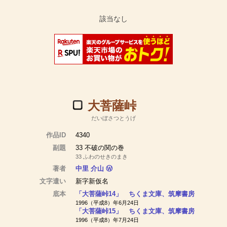
大菩薩峠
だいぼさつとうげ
作品ID
4340
副題
33 不破の関の巻
33 ふわのせきのまき
著者
中里 介山
Ⓦ
文字遣い
新字新仮名
底本
「大菩薩峠14」 ちくま文庫、筑摩書房
1996（平成8）年6月24日
「大菩薩峠15」 ちくま文庫、筑摩書房
1996（平成8）年7月24日