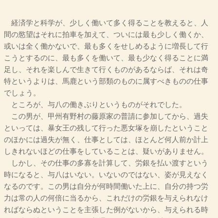
経済学と科学が、少しく働いて多く得ることを教えると、人
間の慾望はそれに拍車を加えて、ついには最も少しく働くか、
或いは全く働かないで、最も多くをせしめるように増長して行
こうとするのに、最も多くを働いて、最も少なく得ることに満
足し、それを楽しんで生きて行くものがあるならば、それは奇
特というよりは、馬鹿という部類のものに属すべきものの仕事
でしょう。
ところが、与八の働きぶりというものがそれでした。
この男が、甲州有野村の藤原家の普請に参加してから、過失
といっては、暴女王の残して行った悪女塚を崩したということ
のほかには過失が無く、仕事としては、ほとんど何人前か計上
しきれないほどの仕事をしていることは、疑いがありません。
しかし、その仕事の多寡を計算して、労銀を払い渡すという
時になると、与八はいない。いないのではない、姿が見えなく
なるのです。この男は自分が何時間働いた上に、自分の持つ労
力は常の人の何倍に当るから、これだけの労銀を与えられなけ
ればならぬということを主張した例がないから、与えられる時