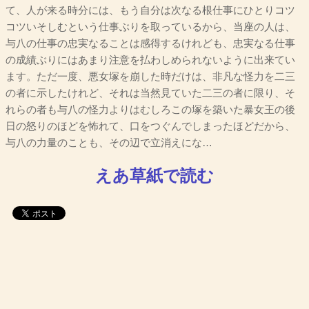
て、人が来る時分には、もう自分は次なる根仕事にひとりコツ
コツいそしむという仕事ぶりを取っているから、当座の人は、
与八の仕事の忠実なることは感得するけれども、忠実なる仕事
の成績ぶりにはあまり注意を払わしめられないように出来てい
ます。ただ一度、悪女塚を崩した時だけは、非凡な怪力を二三
の者に示したけれど、それは当然見ていた二三の者に限り、そ
れらの者も与八の怪力よりはむしろこの塚を築いた暴女王の後
日の怒りのほどを怖れて、口をつぐんでしまったほどだから、
与八の力量のことも、その辺で立消えにな…
えあ草紙で読む