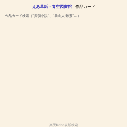
えあ草紙・青空図書館
- 作品カード
作品カード検索（"探偵小説"、"魯山人 雑煮"…）
楽天Kobo表紙検索