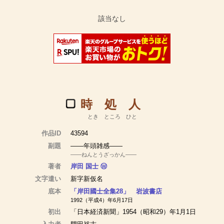
時 処 人
とき ところ ひと
作品ID
43594
副題
――年頭雑感――
――ねんとうざっかん――
著者
岸田 国士
Ⓦ
文字遣い
新字新仮名
底本
「岸田國士全集28」 岩波書店
1992（平成4）年6月17日
初出
「日本経済新聞」1954（昭和29）年1月1日