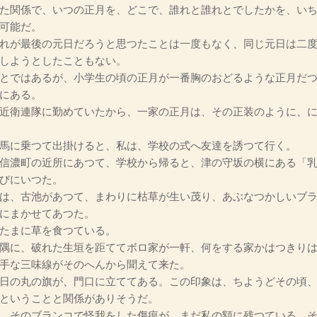
た関係で、いつの正月を、どこで、誰れと誰れとでしたかを、い
可能だ。
れが最後の元日だろうと思つたことは一度もなく、同じ元日は二度
しようとしたこともない。
とではあるが、小学生の頃の正月が一番胸のおどるような正月だつ
にある。
近衛連隊に勤めていたから、一家の正月は、その正装のように、に
馬に乗つて出掛けると、私は、学校の式へ友達を誘つて行く。
信濃町の近所にあつて、学校から帰ると、津の守坂の横にある「乳
びにいつた。
は、古池があつて、まわりに枯草が生い茂り、あぶなつかしいブラ
にまかせてあつた。
たまに草を食つている。
隅に、破れた生垣を距ててボロ家が一軒、何をする家かはつきりは
手な三味線がそのへんから聞えて来た。
日の丸の旗が、門口に立ててある。この印象は、ちようどその頃、
ということと関係がありそうだ。
、そのブランコで怪我をした傷痕が、まだ私の額に残つている。そ