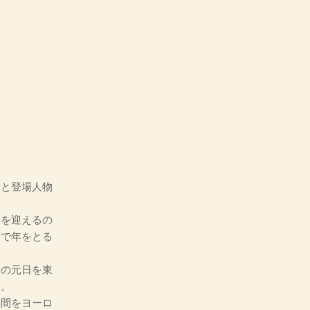
と登場人物
を迎えるの
ろで年をとる
の元日を東
う。
間をヨーロ