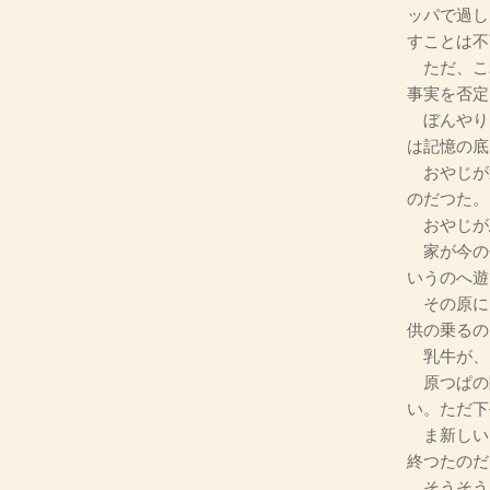
ッパで過し
すことは不
ただ、こ
事実を否定
ぼんやり
は記憶の底
おやじが
のだつた。
おやじが
家が今の
いうのへ遊
その原に
供の乗るの
乳牛が、
原つぱの
い。ただ下
ま新しい
終つたのだ
そうそう