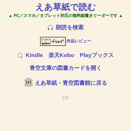
えあ草紙で読む
▲ PC／スマホ／タブレット対応の無料縦書きリーダーです ▲
朗読を検索
作品レビュー
Kindle
楽天Kobo
Playブックス
青空文庫の図書カードを開く
えあ草紙・青空図書館に戻る
広告