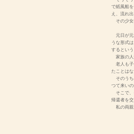
で紙風船を
え、流れ出
その少女
元日が元
うな形式は
するという
家族の人
老人も子
たことはな
そのうち
つて来いの
そこで、
帰還者を交
私の両親