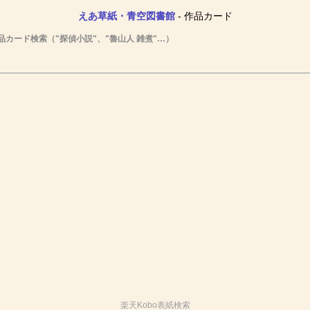
えあ草紙・青空図書館
- 作品カード
品カード検索（"探偵小説"、"魯山人 雑煮"…）
楽天Kobo表紙検索