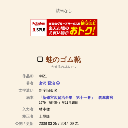
蛙のゴム靴
かえるのゴムぐつ
作品ID
4421
著者
宮沢 賢治
Ⓦ
文字遣い
新字旧仮名
底本
「新修宮沢賢治全集 第十一巻」 筑摩書房
1979（昭和54）年11月15日
入力者
林幸雄
校正者
土屋隆
公開 / 更新
2008-03-25 / 2014-09-21