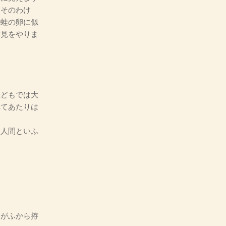
。そのわけ
の蛙の卵に似
雲見をやりま
どもでは大
れてあたりは
。人間といふ
ちがふから拵