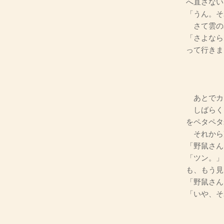
へ直さない
「うん。そ
さて雲の
「さよなら
って行きま
あとでカ
しばらく
をペタペタ
それから
「野鼠さん
「ツン。」
も、もう見
「野鼠さん
「いや、そ