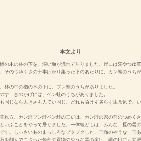
本文より
楢の木の林の下を、深い堰が流れて居りました。岸には茨やつゆ草
、そのつゆくさの十本ばかり集った下のあたりに、カン蛙のうち
、林の中の楢の木の下に、ブン蛙のうちがありました。
のすゝきのかげには、ベン蛙のうちがありました。
も同じなら大きさも大てい同じ、どれも負けず劣らず生意気で、い
暮れ方、カン蛙ブン蛙ベン蛙の三疋は、カン蛙の家の前のつめくさ
といふことをやって居りました。一体蛙どもは、みんな、夏の雲
です。じっさいあのまっしろなプクプクした、玉髄のやうな、玉
石を刻んでこさへた葡萄の置物のやうな雲の峯は、誰の目にも立