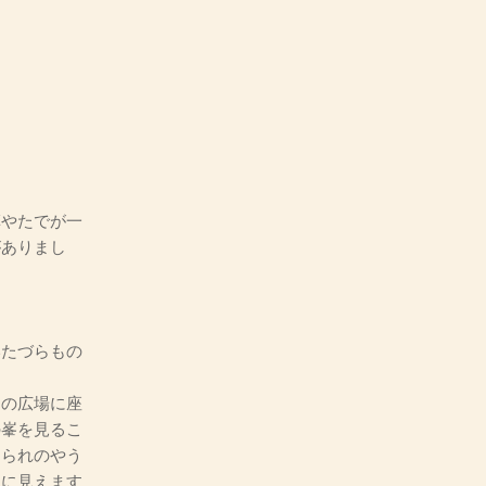
やたでが一
がありまし
たづらもの
の広場に座
の峯を見るこ
あられのやう
派に見えます