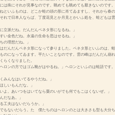
には殊にそれが見事なのです。眺めても眺めても厭きないのです
ねといふものは、どこか蛙の頭の形に肖てゐますし、それから春
それで日本人ならば、丁度花見とか月見とかいふ処を、蛙どもは
に立派だね。だんだんペネタ形になるね。」
すい金色だね。永遠の生命を思はせるね。」
ちの理想だね。」
はだんだんペネタ形になって参りました。ペネタ形といふのは、蛙
ものになってゐます。平たいことなのです。雲の峰はだんだん崩
くらくなりました。
ヘロンの方ではゴム靴がはやるね。」ヘロンといふのは蛙語です
くみんなはいてるやうだね。」
ほしいもんだな。」
いよ。あいつをはいてなら粟のいがでも何でもこはくないぜ。」
んだなあ。」
る工夫はないだらうか。」
でもないだらう。たゞ僕たちのはヘロンのとは大きさも型も大分