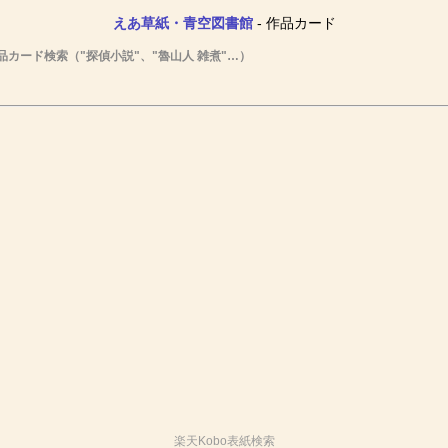
えあ草紙・青空図書館
- 作品カード
品カード検索（"探偵小説"、"魯山人 雑煮"…）
楽天Kobo表紙検索