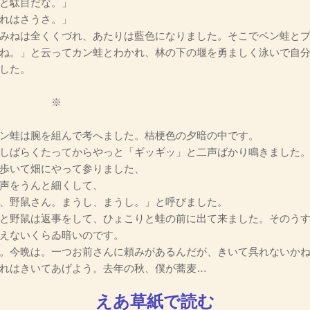
と駄目だな。」
れはさうさ。」
みねは全くくづれ、あたりは藍色になりました。そこでベン蛙とブ
ね。」と云ってカン蛙とわかれ、林の下の堰を勇ましく泳いで自
した。
※
ン蛙は腕を組んで考へました。桔梗色の夕暗の中です。
しばらくたってからやっと「ギッギッ」と二声ばかり鳴きました。
歩いて畑にやって参りました、
声をうんと細くして、
、野鼠さん。まうし、まうし。」と呼びました。
と野鼠は返事をして、ひょこりと蛙の前に出て来ました。そのう
えないくらゐ暗いのです。
。今晩は。一つお前さんに頼みがあるんだが、きいて呉れないか
れはきいてあげよう。去年の秋、僕が蕎麦…
えあ草紙で読む