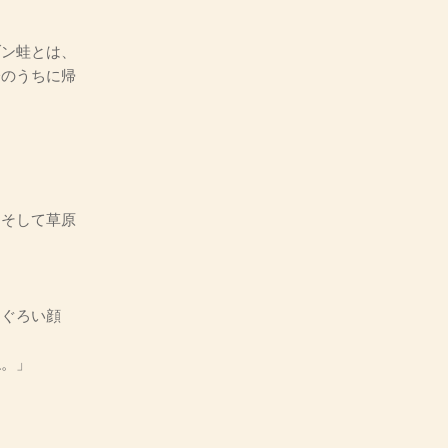
ン蛙とは、
分のうちに帰
そして草原
すぐろい顔
ね。」