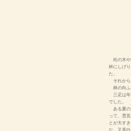
松の木や
杯にしげり
た。
それから
林の向ふ
三疋は年
でした。
ある夏の
って、雲見
とが大すき
な、又蛋白