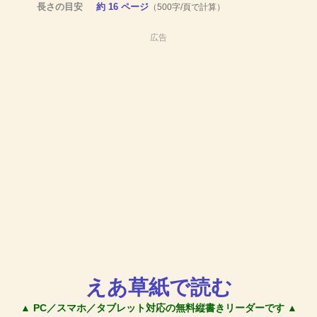
長さの目安
約 16 ページ
（500字/頁で計算）
広告
えあ草紙で読む
▲ PC／スマホ／タブレット対応の無料縦書きリーダーです ▲