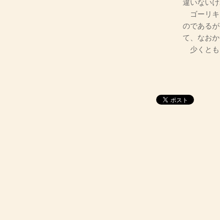
違いないけ
ゴーリキ
のであるが
て、なおか
少くとも