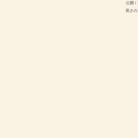
公開 /
長さの