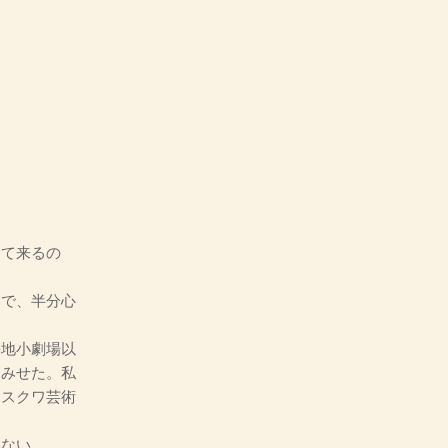
。
て来るの
で、半分心
地小劇場以
てみせた。私
モスクワ芸術
ない。