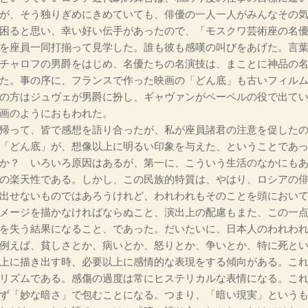
が、そう独りぎめにきめていても、俳優の一人一人がみんなその気
困ると思い、幸い好い伝手があったので、「モスクワ芸術座の名
を座員一同打揃って見学した。誰も彼も感嘆の叫びをあげた。言
チャロフの男爵をはじめ、名優たちの名演技は、まことに神品の
た。事の序に、フランスで作った映画の「どん底」も古いフィル
の方はジュヴェが男爵に扮し、ギャヴァンがペーペルの役で出て
画のようにおもわれた。
帰って、皆で感想を語り合ったが、私が座員諸君の注意を促したの
「どん底」が、想像以上に明るい印象を与えた、ということであ
か？ いろいろ原因はあるが、第一に、こういう生活のなかにも
の楽天性である。しかし、この民族的特質は、やはり、ロシアの
出せないものではあろうけれど、われわれもそのことを頭におい
メージを描かなければならぬこと、演出上の配慮もまた、この一
を失う結果になること、であった。だいたいに、日本人のわれわ
例えば、貧しさとか、病いとか、怒りとか、争いとか、特に死と
上に描き出す時、必要以上に感情的な表現をする傾向がある。こ
リズムである。感傷の過度は常にヒステリカルな表情になる。こ
ず「妙な暗さ」で包むことになる。つまり、「暗い現実」という