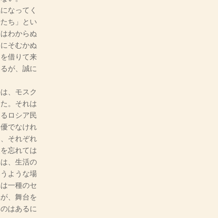
になってく
優たち」とい
葉はわからぬ
名にそむかぬ
ムを借りて来
いるが、誠に
は、モスク
った。それは
あるロシア民
俳優でなけれ
て、それぞれ
点を忘れては
れは、生活の
いうような場
れは一種のセ
れが、舞台を
ものはあるに