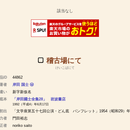
稽古場にて
けいこばにて
品ID
44862
著者
岸田 国士
Ⓦ
遣い
新字新仮名
底本
「岸田國士全集28」 岩波書店
1992（平成4）年6月17日
初出
「文学座第五十七回公演・どん底 パンフレット」1954（昭和29）年
力者
門田裕志
正者
noriko saito