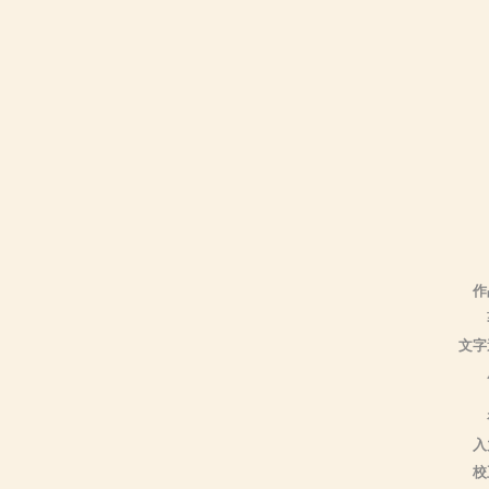
作
文字
入
校