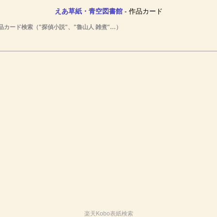
えあ草紙・青空図書館
- 作品カード
品カード検索（"探偵小説"、"魯山人 雑煮"…）
楽天Kobo表紙検索