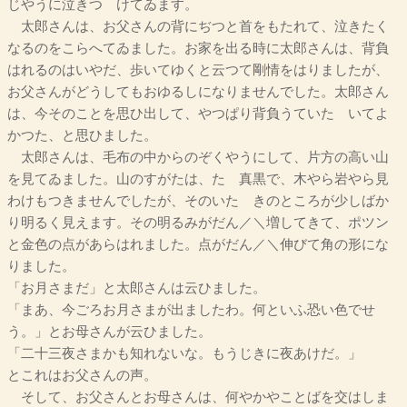
じやうに泣きつゞけてゐます。
太郎さんは、お父さんの背にぢつと首をもたれて、泣きたく
なるのをこらへてゐました。お家を出る時に太郎さんは、背負
はれるのはいやだ、歩いてゆくと云つて剛情をはりましたが、
お父さんがどうしてもおゆるしになりませんでした。太郎さん
は、今そのことを思ひ出して、やつぱり背負うていたゞいてよ
かつた、と思ひました。
太郎さんは、毛布の中からのぞくやうにして、片方の高い山
を見てゐました。山のすがたは、たゞ真黒で、木やら岩やら見
わけもつきませんでしたが、そのいたゞきのところが少しばか
り明るく見えます。その明るみがだん／＼増してきて、ポツン
と金色の点があらはれました。点がだん／＼伸びて角の形にな
りました。
「お月さまだ」と太郎さんは云ひました。
「まあ、今ごろお月さまが出ましたわ。何といふ恐い色でせ
う。」とお母さんが云ひました。
「二十三夜さまかも知れないな。もうじきに夜あけだ。」
とこれはお父さんの声。
そして、お父さんとお母さんは、何やかやことばを交はしま