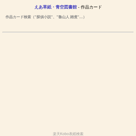
えあ草紙・青空図書館
- 作品カード
作品カード検索（"探偵小説"、"魯山人 雑煮"…）
楽天Kobo表紙検索