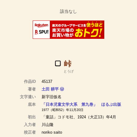
峠
とうげ
作品ID
45137
著者
土田 耕平
Ⓦ
文字遣い
新字旧仮名
底本
「日本児童文学大系 第九巻」 ほるぷ出版
1977（昭和52）年11月20日
初出
「童話」コドモ社、1924（大正13）年4月
入力者
川山隆
校正者
noriko saito