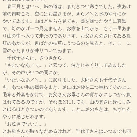
春三月とはいへ、峠の道は、まだきつい寒さでした。夜あけ
前の四時ごろ、空にはお星さまが、きら／＼と氷のやうにかゞ
やいてゐます。山はどちらを見ても、墨を塗つたやうに真黒
で、灯のかげ一つ見えません。お家を出てから、もう一里あま
り山の中へ入つて来たのであります。お父さんのさげてゐる提
灯のあかりが、道ばたの枯草にうつるのを見ると、そここゝに
雪のかたまりが凍りついてゐます。
千代子さんは、さつきから、
「さむいなあ／＼。」と云つて、泣きじやくりしてゐました
が、その声がいつの間にか、
「いたいなあ／＼。」に変りました。太郎さんも千代子さん
も、あつい毛の襟巻をまき、足には足袋を二つ重ねてその上に
毛布と外套をかけて、お父さんお母さんの背なかにしつかり負
はれてゐるのですが、それほどにしても、山の寒さは身にしみ
とほるほどきついのであります。ことに足のさきは、ちぎれる
やうに感じられます。
「お泣きでないよ。」
とお母さんが時々なだめるけれど、千代子さんはいつまでも同