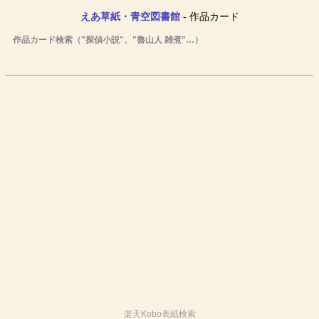
えあ草紙・青空図書館
- 作品カード
作品カード検索（"探偵小説"、"魯山人 雑煮"…）
楽天Kobo表紙検索