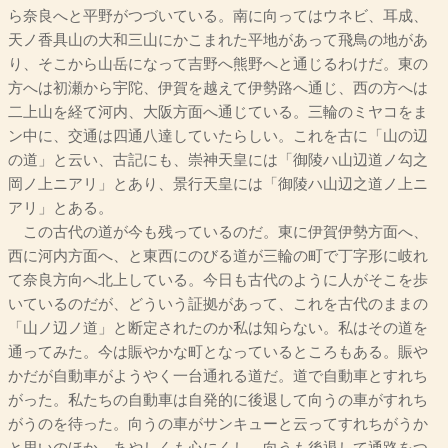
ら奈良へと平野がつづいている。南に向ってはウネビ、耳成、
天ノ香具山の大和三山にかこまれた平地があって飛鳥の地があ
り、そこから山岳になって吉野へ熊野へと通じるわけだ。東の
方へは初瀬から宇陀、伊賀を越えて伊勢路へ通じ、西の方へは
二上山を経て河内、大阪方面へ通じている。三輪のミヤコをま
ン中に、交通は四通八達していたらしい。これを古に「山の辺
の道」と云い、古記にも、崇神天皇には「御陵ハ山辺道ノ勾之
岡ノ上ニアリ」とあり、景行天皇には「御陵ハ山辺之道ノ上ニ
アリ」とある。
この古代の道が今も残っているのだ。東に伊賀伊勢方面へ、
西に河内方面へ、と東西にのびる道が三輪の町で丁字形に岐れ
て奈良方向へ北上している。今日も古代のように人がそこを歩
いているのだが、どういう証拠があって、これを古代のままの
「山ノ辺ノ道」と断定されたのか私は知らない。私はその道を
通ってみた。今は賑やかな町となっているところもある。賑や
かだが自動車がようやく一台通れる道だ。道で自動車とすれち
がった。私たちの自動車は自発的に後退して向うの車がすれち
がうのを待った。向うの車がサンキューと云ってすれちがうか