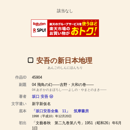
安吾の新日本地理
あんごのしんにほんちり
作品ID
45904
副題
04 飛鳥の幻――吉野・大和の巻――
04 あすかのまぼろし――よしの・やまとのまき――
著者
坂口 安吾
Ⓦ
文字遣い
新字新仮名
底本
「坂口安吾全集 11」 筑摩書房
1998（平成10）年12月20日
初出
「文藝春秋 第二九巻第八号」1951（昭和26）年6月
1日