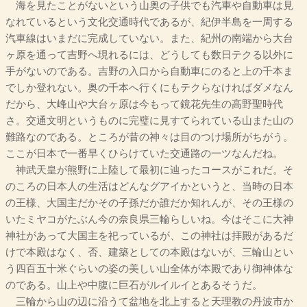
海を見たことがないという山奥の子供でも汽車や自動車は見
なれているという文化交通時代であるが、紀伊半島を一周する
汽車線はいまだに完成していない。また、紀州の南端から大台
ヶ原を通って吉野へ現れるには、どうしても数日テクる以外に
手がないのである。吉野の入口から自動車にのると上の千本ま
でしか登れない。奥の千本へ行くにもテクらなければダメなん
だから、大峰山や大台ヶ原は今もって鏡花先生の高野聖時代
さ。交通文明というものに完璧に見すてられている山また山の
難路なのである。ところが昔の神々は目のつけ場所がちがう。
ここが日本で一番早くひらけていた交通路の一ツなんだね。
神武天皇が熊野に上陸して最初に辿ったコースがこれだ。そ
のころの日本人の生活はどんなグアイかというと、当時の日本
の王様、大国主だかその子孫だか誰だか知れんが、その王様の
いたミヤコがたぶん今の奈良県三輪らしいね。今はそこに大神
神社があって大国主を祀っているが、この神社は拝殿があるだ
けで本殿はなく、否、建築としての本殿はないが、三輪山とい
う四百五十米ぐらいの姿の美しい山全体が本殿であり御神体な
のである。山上や中腹に巨石がルイルイとあるそうだ。
三輪から山の辺に沿うて盆地を北上すると天理教の丹波市か