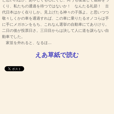
と思いのほか、あやしくも心にくし、向うも後退して通路をつ
くり、私たちの通過を待つではないか！ なんたる礼節！ 古
代日本はかく在りしか。見上げたる神々の子孫よ。と思いつつ
敬々しくかの車を通過すれば、この車に乗りたるオノコらは手
に手にメガホンをもち、これなん選挙の自動車にてありけり。
二日の後が投票日さ。三日目からは決して人に道を譲らない自
動車でした。
家並を外れると、なるほ…
えあ草紙で読む