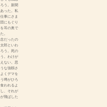
あろう。新聞
であった。私
、仕事にさま
蒲団にもぐり
声を耳の奥で
いた。
念だったの
麟太郎といわ
あろう。死の
ろう。わけが
思えない。思
ような強靱さ
はよくデマを
いう噂がひろ
に食われるよ
ばし、それが
んが飛ばした