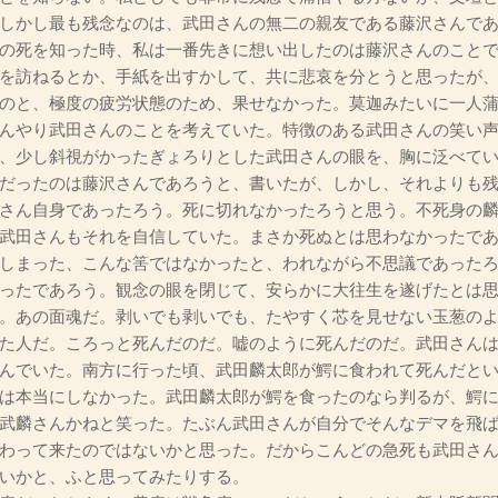
しかし最も残念なのは、武田さんの無二の親友である藤沢さんで
の死を知った時、私は一番先きに想い出したのは藤沢さんのこと
を訪ねるとか、手紙を出すかして、共に悲哀を分とうと思ったが
のと、極度の疲労状態のため、果せなかった。莫迦みたいに一人
んやり武田さんのことを考えていた。特徴のある武田さんの笑い
、少し斜視がかったぎょろりとした武田さんの眼を、胸に泛べて
だったのは藤沢さんであろうと、書いたが、しかし、それよりも残
さん自身であったろう。死に切れなかったろうと思う。不死身の
武田さんもそれを自信していた。まさか死ぬとは思わなかったで
しまった、こんな筈ではなかったと、われながら不思議であった
ったであろう。観念の眼を閉じて、安らかに大往生を遂げたとは
。あの面魂だ。剥いでも剥いでも、たやすく芯を見せない玉葱の
た人だ。ころっと死んだのだ。嘘のように死んだのだ。武田さん
んでいた。南方に行った頃、武田麟太郎が鰐に食われて死んだと
は本当にしなかった。武田麟太郎が鰐を食ったのなら判るが、鰐
武麟さんかねと笑った。たぶん武田さんが自分でそんなデマを飛
わって来たのではないかと思った。だからこんどの急死も武田さ
いかと、ふと思ってみたりする。