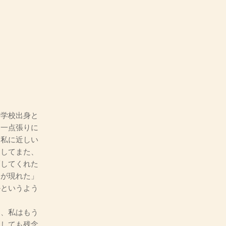
学校出身と
物一点張りに
も私に近しい
そしてまた、
薦してくれた
家が現れた」
かというよう
、私はもう
としても残念