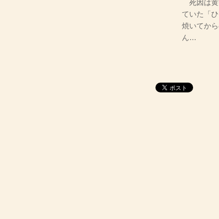
死因は黄
ていた「ひ
焼いてから
ん…