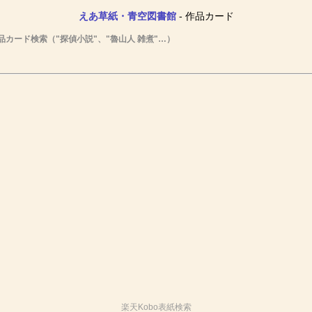
えあ草紙・青空図書館
- 作品カード
品カード検索（"探偵小説"、"魯山人 雑煮"…）
楽天Kobo表紙検索