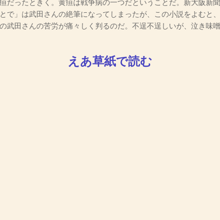
疸だったときく。黄疸は戦争病の一つだということだ。新大阪新聞
とで」は武田さんの絶筆になってしまったが、この小説をよむと
の武田さんの苦労が痛々しく判るのだ。不逞不逞しいが、泣き味
えあ草紙で読む