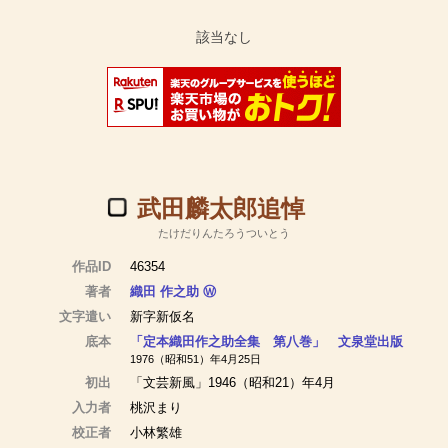
武田麟太郎追悼
たけだりんたろうついとう
作品ID
46354
著者
織田 作之助
Ⓦ
文字遣い
新字新仮名
底本
「定本織田作之助全集 第八巻」 文泉堂出版
1976（昭和51）年4月25日
初出
「文芸新風」1946（昭和21）年4月
入力者
桃沢まり
校正者
小林繁雄