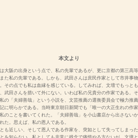
本文より
は大阪の出身という点で、私の先輩であるが、更に京都の第三高等
また私の先輩である。しかも、武田さんは庶民作家として市井事
。その点でも私は血縁を感じている。してみれば、文壇でもっと
、武田さんを措いて外にない。いわば私の兄貴分の作家である。
私の「夫婦善哉」という小説を、文芸推薦の選衡委員会で極力推
記に明らかである。当時東京朝日新聞でも「唯一の大正生れの作
私のことを書いてくれた。「夫婦善哉」を小山書店から出さない
れた。思えば、私の恩人である。
とも近しい、そして恩人である作家を、突如として失ってしまった
とを知らない。私としても非常に残念で痛惜やる方ないが、文壇