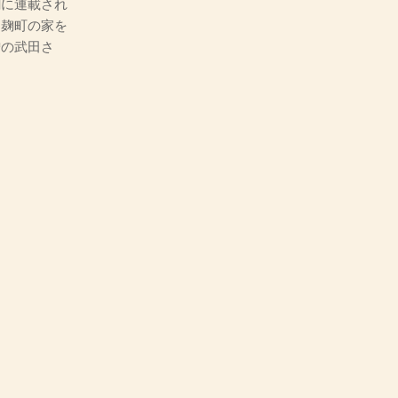
に連載され
、麹町の家を
噌の武田さ