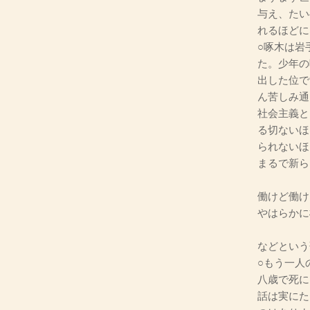
与え、たい
れるほどに
○啄木は岩
た。少年の
出した位で
ん苦しみ通
社会主義と
る切ないほ
られないほ
まるで新ら
働けど働け
やはらかに
などという
○もう一人
八歳で死に
話は実にた