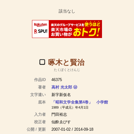
啄木と賢治
たくぼくとけんじ
作品ID
46375
著者
高村 光太郎
Ⓦ
文字遣い
新字新仮名
底本
「昭和文学全集第4巻」 小学館
1989（平成元）年4月1日
入力者
門田裕志
校正者
仙酔ゑびす
公開 / 更新
2007-01-02 / 2014-09-18