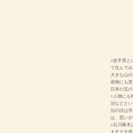
○岩手県と
て住んでみ
大きな山の
産物にも恵
日本の宝の
○人物にも
治などとい
治の詩は学
は、思いが
○石川啄木
ますます世