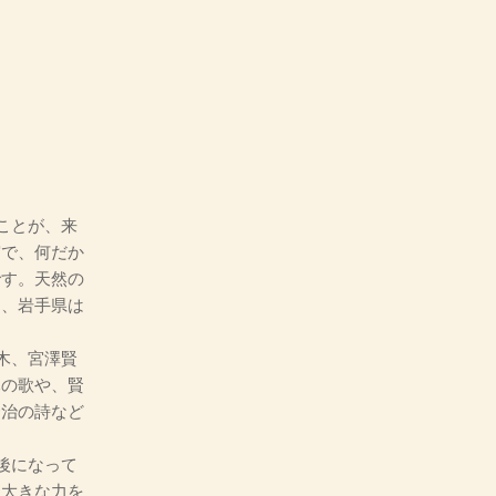
ことが、来
実で、何だか
です。天然の
ら、岩手県は
木、宮澤賢
木の歌や、賢
賢治の詩など
後になって
に大きな力を