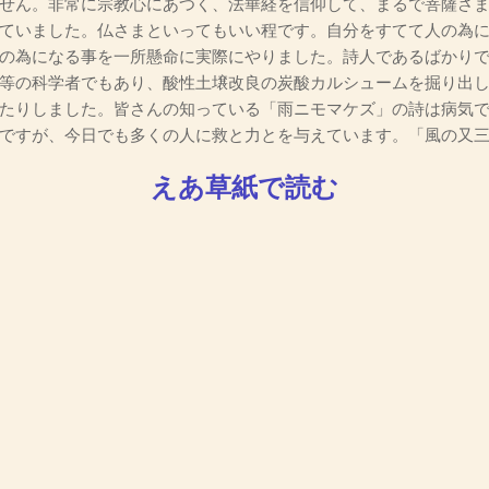
せん。非常に宗教心にあつく、法華経を信仰して、まるで菩薩さ
ていました。仏さまといってもいい程です。自分をすてて人の為
の為になる事を一所懸命に実際にやりました。詩人であるばかり
等の科学者でもあり、酸性土壌改良の炭酸カルシュームを掘り出
たりしました。皆さんの知っている「雨ニモマケズ」の詩は病気
ですが、今日でも多くの人に救と力とを与えています。「風の又
えあ草紙で読む