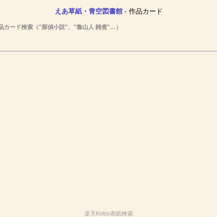
えあ草紙・青空図書館
- 作品カード
品カード検索（"探偵小説"、"魯山人 雑煮"…）
楽天Kobo表紙検索