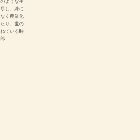
まのような生
に尽し、殊に
でなく農業化
したり、世の
でねている時
三郎…