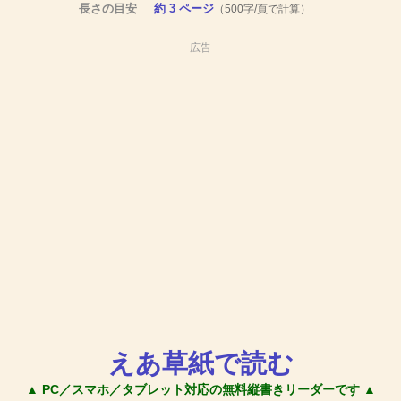
長さの目安
約 3 ページ
（500字/頁で計算）
広告
えあ草紙で読む
▲ PC／スマホ／タブレット対応の無料縦書きリーダーです ▲