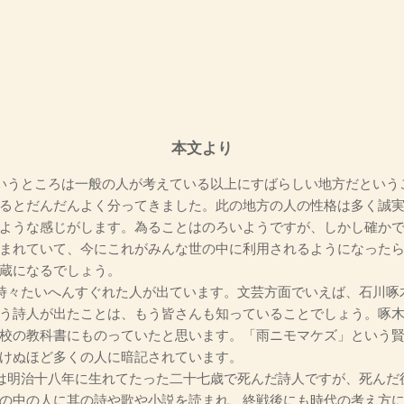
本文より
いうところは一般の人が考えている以上にすばらしい地方だという
るとだんだんよく分ってきました。此の地方の人の性格は多く誠
ような感じがします。為ることはのろいようですが、しかし確か
まれていて、今にこれがみんな世の中に利用されるようになった
蔵になるでしょう。
時々たいへんすぐれた人が出ています。文芸方面でいえば、石川啄
う詩人が出たことは、もう皆さんも知っていることでしょう。啄
校の教科書にものっていたと思います。「雨ニモマケズ」という
けぬほど多くの人に暗記されています。
は明治十八年に生れてたった二十七歳で死んだ詩人ですが、死んだ
の中の人に其の詩や歌や小説を読まれ、終戦後にも時代の考え方