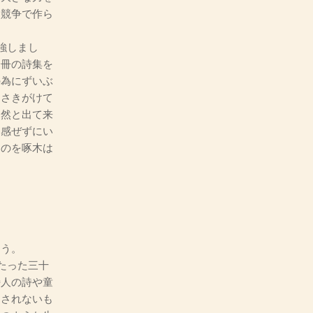
も競争で作ら
強しまし
一冊の詩集を
の為にずいぶ
にさきがけて
自然と出て来
と感ぜずにい
ものを啄木は
ょう。
たった三十
詩人の詩や童
くされないも