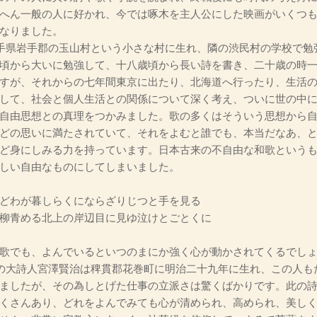
へん一般の人に好かれ、今では啄木を主人公にした映画がいくつ
なりました。
手県岩手郡の玉山村という小さな村に生れ、隣の渋民村の学校で勉
頃から大いに勉強して、十八歳頃から長い詩を書き、二十歳の時
すが、それからの七年間東京に出たり、北海道へ行ったり、生活
して、社会と個人生活との関係について深く考え、ついに世の中
自由思想との真理をつかみました。歌の多くはそういう思想から
どの思いに満たされていて、それをよむと誰でも、本当だなあ、
ど身にしみる力を持っています。日本古来の不自由な和歌という
しい自由なものにしてしまいました。
どわが暮しらくにならざりじつと手を見る
柳青める北上の岸辺目に見ゆ泣けとごとくに
歌でも、よんでいるといつのまにか強く心が動かされてくるでし
の大詩人宮澤賢治は稗貫郡花巻町に明治二十九年に生れ、この人も
ましたが、その為しとげた仕事の立派さは驚くばかりです。此の
くさんあり、どれをよんでみても心が清められ、高められ、美し