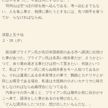
には牛を食つた。今度は何にするかな。」
羽州山は空つぽの頭を抱へ込んでゐる。考へ込むまでもな
い、人を食ふ事さ、相撲に勝たうとするには、先づ相手を食つ
てかゝらなければならぬ。
演題と五十仙
２・18（夕）
政治家ブライアン氏が先日米国南部のある市へ講演に出掛け
た事があつた。ブライアン氏は名高い雄弁家だが、さうかとい
つて、余り褒め過ぎる事だけは控へて置きたい、何故といつ
て、私はブライアン氏に劣らぬ雄弁家を今一人知つてゐるか
ら。それは蘆屋にゐる谷本富博士の事で、鸚鵡とカナリヤとが
同じお喋舌である場合、私達は大抵柄の小さいカナリヤに味方
をしなければならぬ義理合になつてゐる。
汽車がその市へ着くと、ブライアン氏は幾年か前に自分がそ
こへ来て、講演をした事があるのを懐ひ出した。
「どんな講演をしたつけか。想ひ出したいもんだな。」