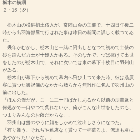
栃木の横綱
２・16（夕）
栃木山の横綱初土俵入が、常陸山会の主催で、十四日午後二
時から出羽海部屋で行はれた事は昨日の新聞に詳しく載つてゐ
た。
幾年かむかし、栃木山と一緒に附出しとなつて初めて土俵の
砂を踏んだ力士が十幾人かある。そのなかで、づば抜けて出世
をしたのが栃木山で、それに次いでは東の幕下十枚目に羽州山
がゐる。
栃木山が幕下から初めて幕内へ飛び上つて来た時、彼は贔屓
客に貰つた御祝儀のなかから幾らかを無雑作に包んで羽州山の
前に出した。
「ほんの僅だが、こゝに三十円ばかしあるから以前の朋輩衆と
何処かで一口やつて呉れないか、俺がこんな出世をしたのも、
つまりみんなのお蔭だからな。」
羽州山は蟹のやうに顔をしかめて泣出しさうになつた。
「有り難う、それぢや遠慮なく貰つて一杯遣るよ。俺達も君に
あやかりたいからな。」