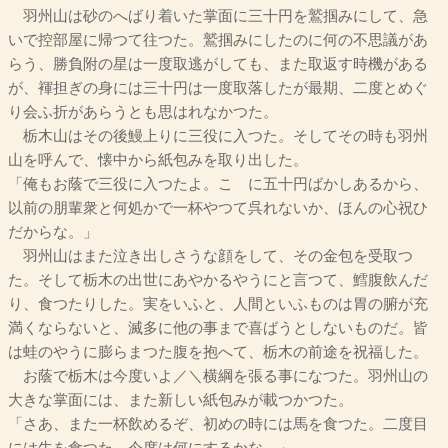
羽州山は砂のへばり着いた掌面に三十円を鷲掴みにして、急
いで控部屋に帰つて往つた。鷲掴みにしたのに何の不思議があ
らう、勝負附の星は一度取逃がしても、また取返す時機がある
が、褌担ぎの身には三十円は一度取落したが最期、二度とめぐ
り会ふ折があらうとも思はれなかつた。
栃木山はその後鰻上りに三役に入つた。そしてその時も羽州
山を呼んで、懐中から紙包みを取り出した。
「俺もお蔭で三役に入つたよ。こゝに五十円ばかしあるから、
以前の朋輩衆と何処かで一杯やつて呉れないか、ほんの心祝ひ
だからな。」
羽州山はまた泣き出しさうな顔をして、その金包を受取つ
た。そして栃木の出世にあやかるやうにと言つて、鱈腹飲んだ
り、食つたりした。実をいふと、人間といふものは胃の腑が充
満くならないと、滅多に他の事まで喜ばうとしないものだ。皆
は蛙のやうに膨らまつた腹を抱へて、栃木の前途を祝福した。
お蔭で栃木は今度いよ／＼横綱を張る事になつた。羽州山の
大きな掌面には、また新しい紙包みが載つかつた。
「さあ、また一杯飲めるぞ、初めの時には馬を食つた。二度目