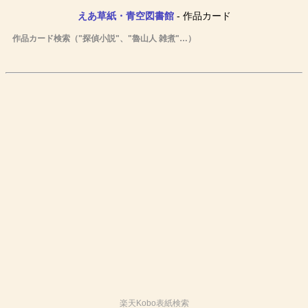
えあ草紙・青空図書館
- 作品カード
作品カード検索（"探偵小説"、"魯山人 雑煮"…）
楽天Kobo表紙検索