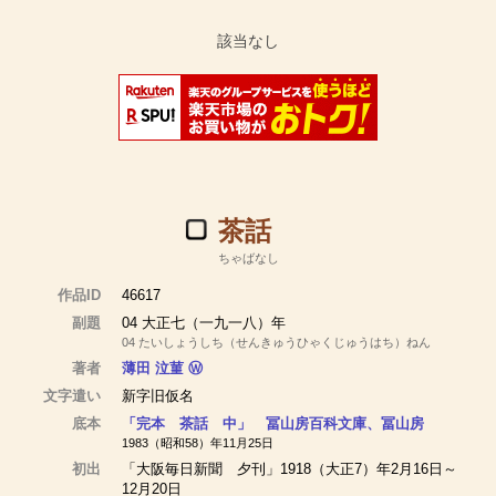
茶話
ちゃばなし
作品ID
46617
副題
04 大正七（一九一八）年
04 たいしょうしち（せんきゅうひゃくじゅうはち）ねん
著者
薄田 泣菫
Ⓦ
文字遣い
新字旧仮名
底本
「完本 茶話 中」 冨山房百科文庫、冨山房
1983（昭和58）年11月25日
初出
「大阪毎日新聞 夕刊」1918（大正7）年2月16日～
12月20日