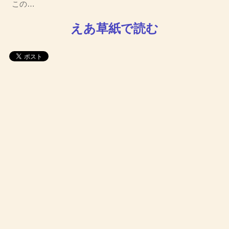
この…
えあ草紙で読む