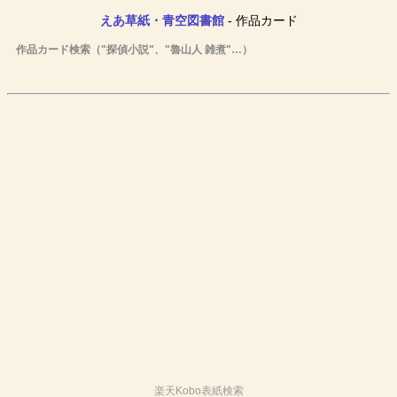
えあ草紙・青空図書館
- 作品カード
作品カード検索（"探偵小説"、"魯山人 雑煮"…）
楽天Kobo表紙検索