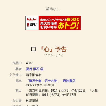
『心』予告
『こころ』よこく
作品ID
4687
著者
夏目 漱石
Ⓦ
文字遣い
新字旧仮名
底本
「漱石全集 第十六巻」 岩波書店
1995（平成7）年4月19日
初出
「東京朝日新聞」1914（大正3）年4月16日、「大阪
朝日新聞」1914（大正3）年4月17日
入力者
砂場清隆