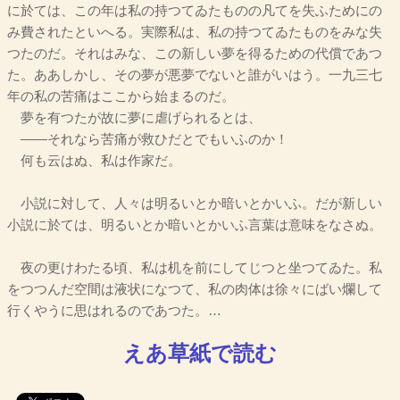
に於ては、この年は私の持つてゐたものの凡てを失ふためにの
み費されたといへる。実際私は、私の持つてゐたものをみな失
つたのだ。それはみな、この新しい夢を得るための代償であつ
た。ああしかし、その夢が悪夢でないと誰がいはう。一九三七
年の私の苦痛はここから始まるのだ。
夢を有つたが故に夢に虐げられるとは、
――それなら苦痛が救ひだとでもいふのか！
何も云はぬ、私は作家だ。
小説に対して、人々は明るいとか暗いとかいふ。だが新しい
小説に於ては、明るいとか暗いとかいふ言葉は意味をなさぬ。
夜の更けわたる頃、私は机を前にしてじつと坐つてゐた。私
をつつんだ空間は液状になつて、私の肉体は徐々にばい爛して
行くやうに思はれるのであつた。…
えあ草紙で読む