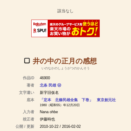
井の中の正月の感想
いのなかのしょうがつのかんそう
作品ID
46900
著者
北条 民雄
Ⓦ
文字遣い
新字旧仮名
底本
「定本 北條民雄全集 下巻」 東京創元社
1980（昭和55）年12月20日
入力者
Nana ohbe
校正者
伊藤時也
公開 / 更新
2010-10-22 / 2016-02-02