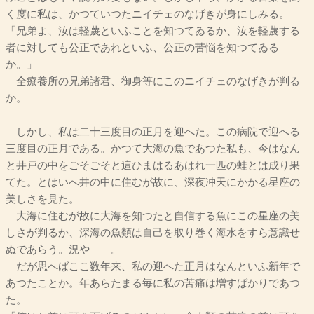
く度に私は、かつていつたニイチェのなげきが身にしみる。
「兄弟よ、汝は軽蔑といふことを知つてゐるか、汝を軽蔑する
者に対しても公正であれといふ、公正の苦悩を知つてゐる
か。」
全療養所の兄弟諸君、御身等にこのニイチェのなげきが判る
か。
しかし、私は二十三度目の正月を迎へた。この病院で迎へる
三度目の正月である。かつて大海の魚であつた私も、今はなん
と井戸の中をごそごそと這ひまはるあはれ一匹の蛙とは成り果
てた。とはいへ井の中に住むが故に、深夜冲天にかかる星座の
美しさを見た。
大海に住むが故に大海を知つたと自信する魚にこの星座の美
しさが判るか、深海の魚類は自己を取り巻く海水をすら意識せ
ぬであらう。況や――。
だが思へばここ数年来、私の迎へた正月はなんといふ新年で
あつたことか。年あらたまる毎に私の苦痛は増すばかりであつ
た。