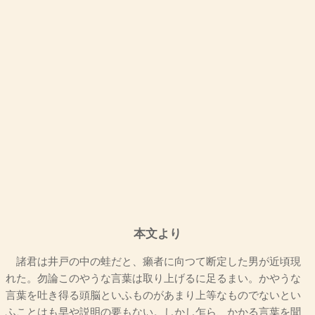
本文より
諸君は井戸の中の蛙だと、癩者に向つて断定した男が近頃現
れた。勿論このやうな言葉は取り上げるに足るまい。かやうな
言葉を吐き得る頭脳といふものがあまり上等なものでないとい
ふことはも早や説明の要もない。しかし乍ら、かかる言葉を聞