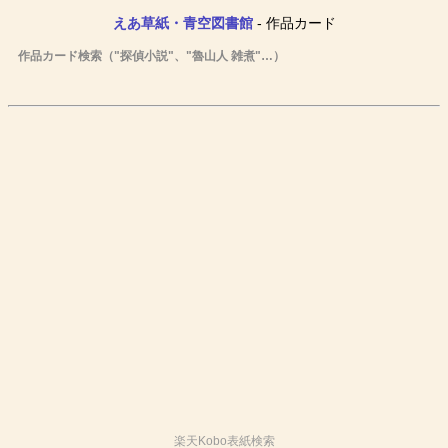
えあ草紙・青空図書館
- 作品カード
作品カード検索（"探偵小説"、"魯山人 雑煮"…）
楽天Kobo表紙検索