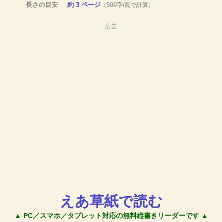
長さの目安
約 3 ページ
（500字/頁で計算）
広告
えあ草紙で読む
▲ PC／スマホ／タブレット対応の無料縦書きリーダーです ▲