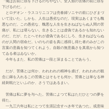
「俺はお前に頭を下げるのぢやない。全人類の苦痛の前に頭を
下げるのだ。」
とロヂオン・ラスコリニコフは売春婦ソニヤの前にひざまづ
いて泣いた。しかも、人生は愚劣なのだ。現実はあくまでも醜
悪なのだ。この愚劣な、醜悪な人生を生きねばならぬ人間の苦
痛が、私には堪らない。生きることは虚偽であるかも知れない
のだ、だが、たとへそれが虚偽であるにしろ、生きねばならぬ
のが人間の宿命だ。いのちの姿を真に感得し得た者のみがこの
言葉の意義を知つてくれよう。自殺の無意義さを真底から知つ
てゐる者はゐないか。
今年もまた、私の苦痛は一段と深まることであらう。
だが、苦痛とは何か、われわれの精神を虐げ、われわれの観
念に皹を入れるこの苦痛とはそもそも何か。苦痛とは単なる神
経刺戟だといふのか、さうではあるまい。
苦痛は私に夢を与へた。苦痛によつて私はただひとつの夢を
得た。
一九三六年は私にとつて生涯記念すべき年であつた。或意味