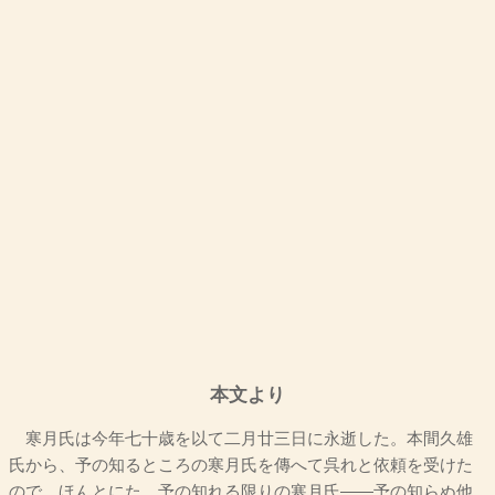
本文より
寒月氏は今年七十歳を以て二月廿三日に永逝した。本間久雄
氏から、予の知るところの寒月氏を傳へて呉れと依頼を受けた
ので、ほんとにたゞ予の知れる限りの寒月氏――予の知らぬ他