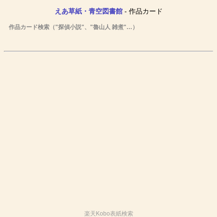
えあ草紙・青空図書館
- 作品カード
作品カード検索（"探偵小説"、"魯山人 雑煮"…）
楽天Kobo表紙検索