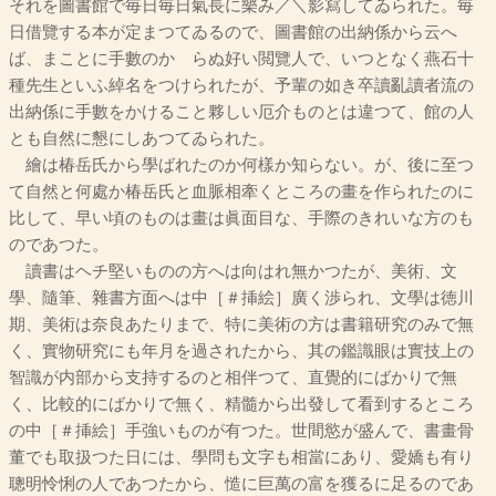
それを圖書館で毎日毎日氣長に樂み／＼影寫してゐられた。毎
日借覽する本が定まつてゐるので、圖書館の出納係から云へ
ば、まことに手數のかゝらぬ好い閲覽人で、いつとなく燕石十
種先生といふ綽名をつけられたが、予輩の如き卒讀亂讀者流の
出納係に手數をかけること夥しい厄介ものとは違つて、館の人
とも自然に懇にしあつてゐられた。
繪は椿岳氏から學ばれたのか何樣か知らない。が、後に至つ
て自然と何處か椿岳氏と血脈相牽くところの畫を作られたのに
比して、早い頃のものは畫は眞面目な、手際のきれいな方のも
のであつた。
讀書はヘチ堅いものの方へは向はれ無かつたが、美術、文
學、隨筆、雜書方面へは中［＃挿絵］廣く渉られ、文學は徳川
期、美術は奈良あたりまで、特に美術の方は書籍研究のみで無
く、實物研究にも年月を過されたから、其の鑑識眼は實技上の
智識が内部から支持するのと相伴つて、直覺的にばかりで無
く、比較的にばかりで無く、精髓から出發して看到するところ
の中［＃挿絵］手強いものが有つた。世間慾が盛んで、書畫骨
董でも取扱つた日には、學問も文字も相當にあり、愛嬌も有り
聰明怜悧の人であつたから、慥に巨萬の富を獲るに足るのであ