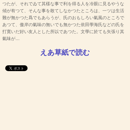
つたが、それでゐて其樣な事で利を得る人を冷眼に見るやうな
傾が有つて、そんな事を敢てしなかつたところは、一ツは生活
難が無かつた爲でもあらうが、氏のおもしろい氣風のところで
あつて、傲岸の氣味の無いでも無かつた依田學海氏などの氏を
打寛いだ好い友人とした所以であつた。文學に於ても矢張り其
氣味が…
えあ草紙で読む