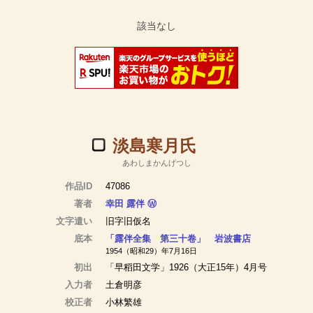
淡島寒月氏
あわしまかんげつし
作品ID
47086
著者
幸田 露伴
Ⓦ
文字遣い
旧字旧仮名
底本
「露伴全集 第三十卷」 岩波書店
1954（昭和29）年7月16日
初出
「早稻田文学」1926（大正15年）4月号
入力者
土倉明彦
校正者
小林繁雄