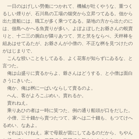
一日のはげしい勞働につかれて、機械が吐くやうな、重つく
るしい煙りが、石川島の工場の烟突から立昇つてゐる。佃から
出た渡船には、職工が多く乘つてゐる。築地の方から出たのに
は、佃島へかへる魚賣りが多い。よぼよぼしたお爺さんの蜆賣
りと、十二三の腕白が隣りあつて、笊と笊をならべ、天秤棒を
組あはせてゐたが、お爺さんが小僧の、不正な桝を見つけたの
がはじまりで、
こんな狡いことをしてゐる、よく花客が知らずにゐるな、と
言つた。
俺は山盛りに賣るからよ、爺さんはどうする、と小僧は面白
さうにきいた。
俺か、俺は桝に一ぱいならして賣るのよ。
へん、客がよろこぶめい。賣れるか。
賣れねえ。
乘りあひの者は一時に笑つた、例の通り船頭が口をだした。
小僧、三十錢から賣つたつて、家へは二十錢も、もつてけへ
るめい、なあよ。
それはいけねえ。家で母親が當にしてゐるのだから、ちやん