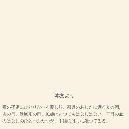
本文より
暗の夜更にひとりかへる渡し船、殘月のあしたに渡る夏の朝、
雪の日、暴風雨の日、風趣はあつてもはなしはない。平日の並
のはなしのひとつふたつが、手帳のはしに殘つてゐる。