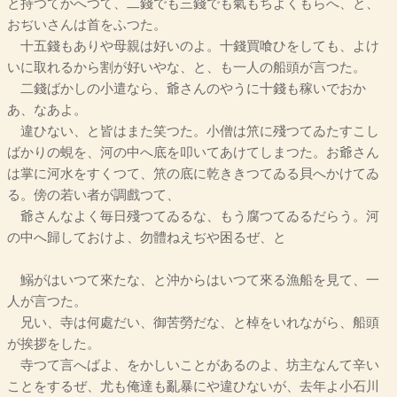
と持つてかへつて、二錢でも三錢でも氣もちよくもらへ、と、
おぢいさんは首をふつた。
十五錢もありや母親は好いのよ。十錢買喰ひをしても、よけ
いに取れるから割が好いやな、と、も一人の船頭が言つた。
二錢ばかしの小遣なら、爺さんのやうに十錢も稼いでおか
あ、なあよ。
違ひない、と皆はまた笑つた。小僧は笊に殘つてゐたすこし
ばかりの蜆を、河の中へ底を叩いてあけてしまつた。お爺さん
は掌に河水をすくつて、笊の底に乾ききつてゐる貝へかけてゐ
る。傍の若い者が調戲つて、
爺さんなよく毎日殘つてゐるな、もう腐つてゐるだらう。河
の中へ歸しておけよ、勿體ねえぢや困るぜ、と
鰯がはいつて來たな、と沖からはいつて來る漁船を見て、一
人が言つた。
兄い、寺は何處だい、御苦勞だな、と棹をいれながら、船頭
が挨拶をした。
寺つて言へばよ、をかしいことがあるのよ、坊主なんて辛い
ことをするぜ、尤も俺達も亂暴にや違ひないが、去年よ小石川