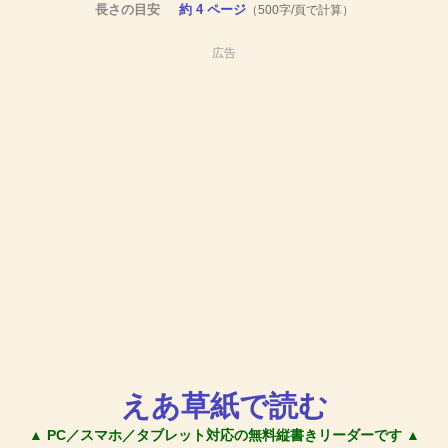
長さの目安
約 4 ページ
（500字/頁で計算）
広告
えあ草紙で読む
▲ PC／スマホ／タブレット対応の無料縦書きリーダーです ▲