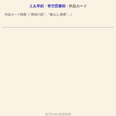
えあ草紙・青空図書館
- 作品カード
作品カード検索（"探偵小説"、"魯山人 雑煮"…）
楽天Kobo表紙検索