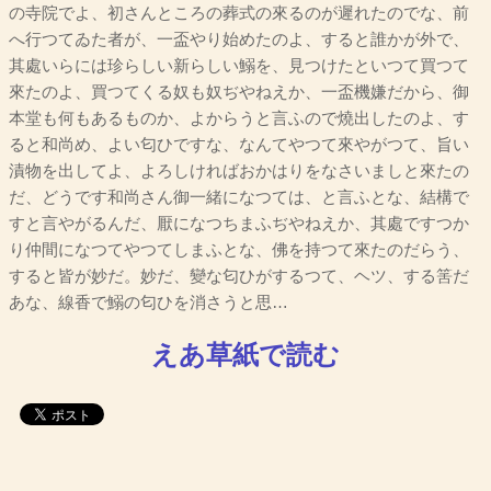
の寺院でよ、初さんところの葬式の來るのが遲れたのでな、前
へ行つてゐた者が、一盃やり始めたのよ、すると誰かが外で、
其處いらには珍らしい新らしい鰯を、見つけたといつて買つて
來たのよ、買つてくる奴も奴ぢやねえか、一盃機嫌だから、御
本堂も何もあるものか、よからうと言ふので燒出したのよ、す
ると和尚め、よい匂ひですな、なんてやつて來やがつて、旨い
漬物を出してよ、よろしければおかはりをなさいましと來たの
だ、どうです和尚さん御一緒になつては、と言ふとな、結構で
すと言やがるんだ、厭になつちまふぢやねえか、其處ですつか
り仲間になつてやつてしまふとな、佛を持つて來たのだらう、
すると皆が妙だ。妙だ、變な匂ひがするつて、ヘツ、する筈だ
あな、線香で鰯の匂ひを消さうと思…
えあ草紙で読む