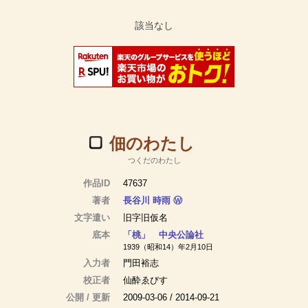
佃のわたし
つくだのわたし
作品ID
47637
著者
長谷川 時雨
Ⓦ
文字遣い
旧字旧仮名
底本
「桃」 中央公論社
1939（昭和14）年2月10日
入力者
門田裕志
校正者
仙酔ゑびす
公開 / 更新
2009-03-06 / 2014-09-21